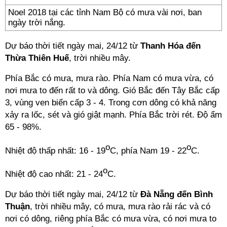
Noel 2018 tại các tỉnh Nam Bộ có mưa vài nơi, ban
ngày trời nắng.
Dự báo thời tiết ngày mai, 24/12 từ
Thanh Hóa đến
Thừa Thiên Huế
, trời nhiều mây.
Phía Bắc có mưa, mưa rào. Phía Nam có mưa vừa, có
nơi mưa to đến rất to và dông. Gió Bắc đến Tây Bắc cấp
3, vùng ven biển cấp 3 - 4. Trong cơn dông có khả năng
xảy ra lốc, sét và gió giật mạnh. Phía Bắc trời rét. Độ ẩm
65 - 98%.
o
o
Nhiệt độ thấp nhất: 16 - 19
C, phía Nam 19 - 22
C.
o
Nhiệt độ cao nhất: 21 - 24
C.
Dự báo thời tiết ngày mai, 24/12 từ
Đà Nẵng đến Bình
Thuận
, trời nhiều mây, có mưa, mưa rào rải rác và có
nơi có dông, riêng phía Bắc có mưa vừa, có nơi mưa to