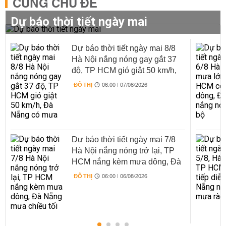
CÙNG CHỦ ĐỀ
Dự báo thời tiết ngày mai
Dự báo thời tiết ngày mai 8/8
Hà Nội nắng nóng gay gắt 37
độ, TP HCM gió giật 50 km/h,
Đà Nẵng có mưa
ĐÔ THỊ
06:00 | 07/08/2026
Dự báo thời tiết ngày mai 7/8
Hà Nội nắng nóng trở lại, TP
HCM nắng kèm mưa dông, Đà
Nẵng mưa chiều tối
ĐÔ THỊ
06:00 | 06/08/2026