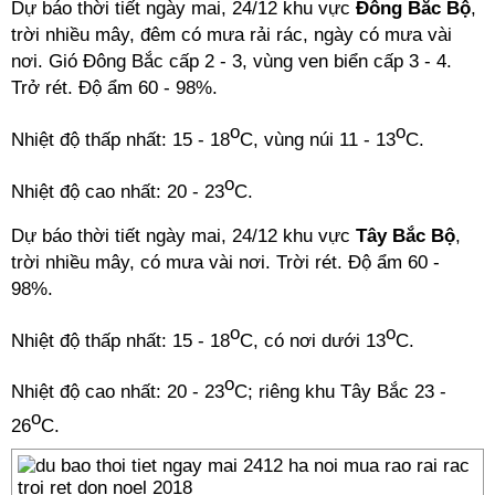
Dự báo thời tiết ngày mai, 24/12 khu vực
Đông Bắc Bộ
,
trời nhiều mây, đêm có mưa rải rác, ngày có mưa vài
nơi. Gió Đông Bắc cấp 2 - 3, vùng ven biển cấp 3 - 4.
Trở rét. Độ ẩm 60 - 98%.
o
o
Nhiệt độ thấp nhất: 15 - 18
C, vùng núi 11 - 13
C.
o
Nhiệt độ cao nhất: 20 - 23
C.
Dự báo thời tiết ngày mai, 24/12 khu vực
Tây Bắc Bộ
,
trời nhiều mây, có mưa vài nơi. Trời rét. Độ ẩm 60 -
98%.
o
o
Nhiệt độ thấp nhất: 15 - 18
C, có nơi dưới 13
C.
o
Nhiệt độ cao nhất: 20 - 23
C; riêng khu Tây Bắc 23 -
o
26
C.