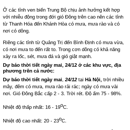
Ở các tỉnh ven biển Trung Bộ chịu ảnh hưởng kết hợp
với nhiễu động trong đới gió Đông trên cao nên các tỉnh
từ Thanh Hóa đến Khánh Hòa có mưa, mưa rào và có
nơi có dông.
Riêng các tỉnh từ Quảng Trị đến Bình Định có mưa vừa,
có nơi mưa to đến rất to. Trong cơn dông có khả năng
xảy ra lốc, sét, mưa đá và gió giật mạnh.
Dự báo thời tiết ngày mai, 24/12 ở các khu vực, địa
phương trên cả nước:
Dự báo thời tiết ngày mai
,
24/12
tại
Hà Nội,
trời nhiều
mây, đêm có mưa, mưa rào rải rác; ngày có mưa vài
nơi. Gió Đông Bắc cấp 2 - 3. Trời rét. Độ ẩm 75 - 98%.
o
Nhiệt độ thấp nhất: 16 - 19
C.
o
Nhiệt độ cao nhất: 20 - 23
C.