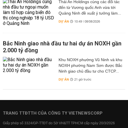
Thái An Holdings cùng các đối tác
đến từ Vương quốc Anh vừa tới
Quảng Ninh đề xuất ý tưởng làm...
DỰ ÁN
10:49 | 08/08/2026
Bắc Ninh giao nhà đầu tư hai dự án NOXH gần
2.000 tỷ đồng
Khu NOXH phường Vũ Ninh và khu
NOXH phường Nam Sơn được Bắc
Ninh giao chủ đầu tư cho CTCP...
DỰ ÁN
21 giờ trước
TRANG TTĐTTH CỦA CÔNG TY VIETNEWSCORP
Giấy phép số 3324/GP-TTĐT do Sở VH&TT TPHCM cấp ngày 20/3/2026