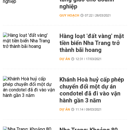
nghiệp
QUY HOẠCH
07:22 | 26/03/2021
Hàng loạt 'đất vàng' mặt
tiền biển Nha Trang trở
thành bãi hoang
DỰ ÁN
12:31 | 17/03/2021
Khánh Hoà huỷ cấp phép
chuyển đổi một dự án
condotel đã đi vào vận
hành gần 3 năm
DỰ ÁN
11:14 | 09/03/2021