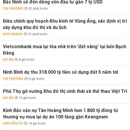
Bắc Ninh sẽ đón dòng vốn đầu tư gần 7 tỷ USD
THỊ TRƯỜNG
01 phút trước
Điều chỉnh quy hoạch Khu kinh tế Vũng Áng, xác định vị trí
xây dựng khu đô thị và du lịch
QUY HOẠCH
01 phút trước
Vietcombank mua lại tòa nhà trên 'đất vàng' tại bến Bạch
Đằng
DỰ ÁN
8 giờ trước
Ninh Bình dự thu 318.000 tỷ tiền sử dụng đất 5 năm tới
THỊ TRƯỜNG
9 giờ trước
Phú Thọ gỡ vướng Khu đô thị sinh thái và thể thao Việt Trì
DỰ ÁN
13 giờ trước
Kinh Bắc vẫn nợ Tân Hoàng Minh hơn 1.800 tỷ đồng từ
thương vụ mua lại dự án 100 tầng gần Keangnam
CHỦ ĐẦU TƯ
14 giờ trước