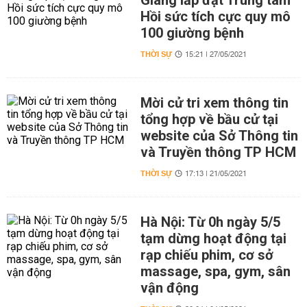
Giang lắp đặt Trung tâm
Hồi sức tích cực quy mô
100 giường bệnh
THỜI SỰ
15:21 | 27/05/2021
Mời cử tri xem thông tin
tổng hợp về bầu cử tại
website của Sở Thông tin
và Truyền thông TP HCM
THỜI SỰ
17:13 | 21/05/2021
Hà Nội: Từ 0h ngày 5/5
tạm dừng hoạt động tại
rạp chiếu phim, cơ sở
massage, spa, gym, sân
vận động