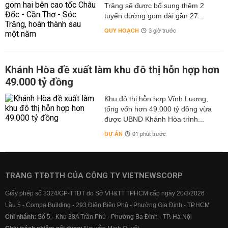
Trăng sẽ được bổ sung thêm 2
tuyến đường gom dài gần 27...
QUY HOẠCH
3 giờ trước
Khánh Hòa đề xuất làm khu đô thị hỗn hợp hơn
49.000 tỷ đồng
Khu đô thị hỗn hợp Vĩnh Lương,
tổng vốn hơn 49.000 tỷ đồng vừa
được UBND Khánh Hòa trình...
DỰ ÁN
01 phút trước
TRANG TTĐTTH CỦA CÔNG TY VIETNEWSCORP
Giấy phép số 3324/GP-TTĐT do Sở VH&TT TPHCM cấp ngày 20/3/2026
Lầu 5 - Compa Building - 293 Điện Biên Phủ - Phường Gia Định - TP.HCM
Chi nhánh:
Số 5 - Khu 38A Trần Phú - Phường Ba Đình - TP. Hà Nội