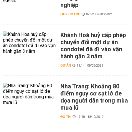
nghiệp
QUY HOẠCH
07:22 | 26/03/2021
Khánh Hoà huỷ cấp phép
chuyển đổi một dự án
condotel đã đi vào vận
hành gần 3 năm
DỰ ÁN
11:14 | 09/03/2021
Nha Trang: Khoảng 80
điểm nguy cơ sạt lở đe
dọa người dân trong mùa
mưa lũ
ĐÔ THỊ
17:49 | 18/10/2019