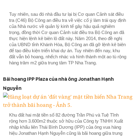
Tuy nhiên, sau đó nhà đầu tư lại bị Cơ quan Cảnh sát điều
tra (C46) Bộ Công an điều tra về việc cố ý làm trái quy định
của Nhà nước về quản lý kinh tế gây hậu quả nghiêm
trọng, đồng thời Cơ quan Cảnh sát điều tra Bộ Công an đã
thực hiện lệnh kê biên lô đất này. Năm 2014, theo đề nghị
của UBND tỉnh Khánh Hòa, Bộ Công an đã gỡ lệnh kê biên
để tạo điều kiện triển khai dự án. Tuy nhiên đến nay, khu
đất vẫn bỏ hoang, nhếch nhác và hình thành một ao tù rộng
hàng trăm m2 giữa trung tâm TP Nha Trang.
Bãi hoang IPP Plaza của nhà ông Jonathan Hạnh
Nguyễn
Khu đất hai mặt tiền số 82 đường Trần Phú và Tuệ Tĩnh
rộng hơn 3.600m2 thuộc sở hữu của Công ty TNHH Xuất
nhập khẩu liên Thái Bình Dương (IPP) của ông vua hàng
hiệu Jonathan Hạnh Nguyễn cũng là bãi hoang giữa trung