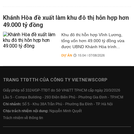
Khánh Hòa đề xuất làm khu đô thị hỗn hợp hơn
49.000 tỷ đồng
Khu đô thị hỗn hợp Vĩnh Lương,
tổng vốn hơn 49.000 tỷ đồng vừa
được UBND Khánh Hòa trình...
DỰ ÁN
15:04 | 07/08/2026
TRANG TTĐTTH CỦA CÔNG TY VIETNEWSCORP
Giấy phép số 3324/GP-TTĐT do Sở VH&TT TPHCM cấp ngày 20/3/2026
Lầu 5 - Compa Building - 293 Điện Biên Phủ - Phường Gia Định - TP.HCM
Chi nhánh:
Số 5 - Khu 38A Trần Phú - Phường Ba Đình - TP. Hà Nội
Chịu trách nhiệm nội dung:
Nguyễn Minh Quyết
Trách nhiệm về thông tin