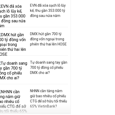
EVN đã xóa sạch lỗ lũy
kế, thu gần 353.000 tỷ
đồng sau nửa năm
DMX hút gần 700 tỷ
đồng vốn ngoại trong
phiên thứ hai lên HOSE
Tự doanh sang tay gần
700 tỷ đồng cổ phiếu
DMX cho ai?
NHNN cần tăng nắm
giữ bao nhiêu cổ phiếu
CTG để sở hữu tối thiểu
65% VietinBank?