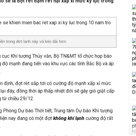
o sẽ là đợt rét đậm rét hại xấp xỉ mức kỷ lục trong
iện trong đợt lạnh này và kéo dài hơn.
ng cục Khí tượng Thủy văn, Bộ TN&MT tổ chức họp báo
độ mạnh đang tiến vào khu vực các tỉnh Bắc Bộ và áp
.
n định, đợt rét sắp tới có cường độ mạnh xấp xỉ mức
lại đây, đồng thời áp thấp nhiệt đới sẽ gây gió giật cấp
 từ chiều 29/12.
 Phòng Dự báo Thời tiết, Trung tâm Dự báo Khí tượng
 Hiện nay đang có một đợt
không khí lạnh
cường độ rất
.