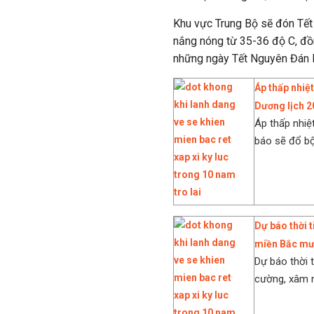
Khu vực Trung Bộ sẽ đón Tết 
nắng nóng từ 35-36 độ C, đồn
những ngày Tết Nguyên Đán 
Áp thấp nhiệ
Dương lịch 2
Áp thấp nhiệ
báo sẽ đổ bộ
Dự báo thời 
miền Bắc mưa
Dự báo thời 
cường, xâm n