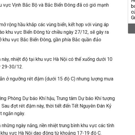
hu vực Vịnh Bắc Bộ và Bắc Biển Đông đã có gió mạnh
mở rộng hầu khắp các vùng biển, kết hợp với vùng áp
vào khu vực Biển Đông từ chiều ngày 27/12, sẽ gây ra
 ở khu vực Bắc Biển Đông, gần phía Bắc quần đảo
này, nhiệt độ tại khu vực Hà Nội có thể xuống dưới 10
y 29-30/12.
 vẫn ở ngưỡng rét đậm (dưới 15 độ C) nhưng lượng mưa
ng Phòng Dự báo Khí hậu, Trung tâm Dự báo Khí tượng
 Sau đợt rét đậm này, thời tiết đến Tết Nguyên Đán Kỷ
t ngắn ngày.
 những ngày nắng, nền nhiệt trung bình khu vực các tỉnh
t khu vực Hà Nội dao động từ khoảng 17-19 độ C.