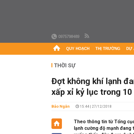
0975798489
QUY HOẠCH
THỊ TRƯỜNG
DỰ 
THỜI SỰ
Đợt không khí lạnh đa
xấp xỉ kỷ lục trong 10
Bảo Ngân
15:44 | 27/12/2018
Theo thông tin từ Tổng cụ
lạnh cường độ mạnh đang ti