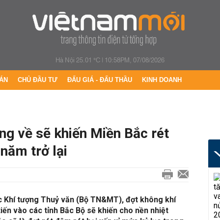
Hà Nội 25.01 °C
|
10:58PM, 07/08/2026
ÁN
CHỦ ĐẦU TƯ
ĐẤU GIÁ - ĐẤU THẦU
KINH DOANH
ng về sẽ khiến Miền Bắc rét
 năm trở lại
c Khí tượng Thuỷ văn (Bộ TN&MT), đợt không khí
ến vào các tỉnh Bắc Bộ sẽ khiến cho nền nhiệt