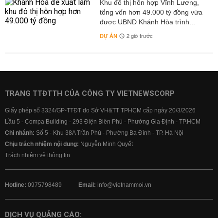
Khu đô thị hỗn hợp Vĩnh Lương,
tổng vốn hơn 49.000 tỷ đồng vừa
được UBND Khánh Hòa trình...
DỰ ÁN
2 giờ trước
TRANG TTĐTTH CỦA CÔNG TY VIETNEWSCORP
Giấy phép số 3324/GP-TTĐT do Sở VH&TT TPHCM cấp ngày 20/3/2026
Lầu 5 - Compa Building - 293 Điện Biên Phủ - Phường Gia Định - TP.HCM
Chi nhánh:
Số 5 - Khu 38A Trần Phú - Phường Ba Đình - TP. Hà Nội
Chịu trách nhiệm nội dung:
Nguyễn Minh Quyết
Trách nhiệm về thông tin
Hotline:
0975798489
Email:
info@vietnammoi.vn
DỊCH VỤ QUẢNG CÁO: