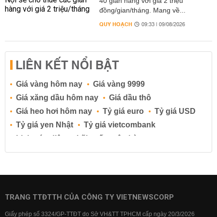
40 gian hàng với giá 2 triệu
đồng/gian/tháng. Mang về...
QUY HOẠCH
09:33 | 09/08/2026
LIÊN KẾT NỔI BẬT
Giá vàng hôm nay
Giá vàng 9999
Giá xăng dầu hôm nay
Giá dầu thô
Giá heo hơi hôm nay
Tỷ giá euro
Tỷ giá USD
Tỷ giá yen Nhật
Tỷ giá vietcombank
Lịch cúp điện
Lãi suất ngân hàng
Lãi suất tiết kiệm
Lãi suất tiền gửi
Lãi suất ngân hàng Agribank
Lãi suất ngân hàng Sacombank
Lãi suất ngân hàng BIDV
TRANG TTĐTTH CỦA CÔNG TY VIETNEWSCORP
Lãi suất ngân hàng Vietinbank
Giấy phép số 3324/GP-TTĐT do Sở VH&TT TPHCM cấp ngày 20/3/2026