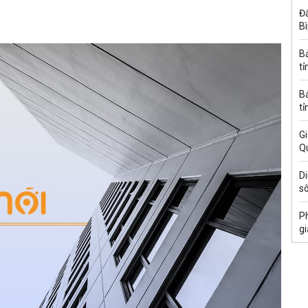
Đấ
B
B
tỉ
B
tỉ
Gi
Q
Di
s
Ph
gi