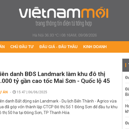
Hà Nội 36.93 °C
|
08:16AM, 09/08/2026
ÁN
CHỦ ĐẦU TƯ
ĐẤU GIÁ - ĐẤU THẦU
KINH DOANH
iên danh BĐS Landmark làm khu đô thị
Đư
.000 tỷ gần cao tốc Mai Sơn - Quốc lộ 45
Đấ
Ự ÁN
15:47 | 06/06/2025
B
iên danh Bất động sản Landmark - Du lịch Bến Thành - Agrico vừa
Ho
ua đã góp vốn thành lập CTCP Đô thị Số 1 Đông Sơn để đầu tư khu
k
ô thị 50 ha tại Đông Sơn, TP Thanh Hóa.
Đ