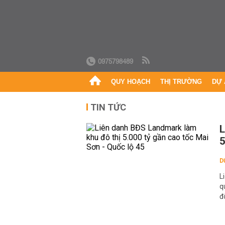
0975798489
QUY HOẠCH
THỊ TRƯỜNG
DỰ 
TIN TỨC
L
5
D
L
q
đ