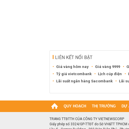
LIÊN KẾT NỔI BẬT
Giá vàng hôm nay
Giá vàng 9999
G
Tỷ giá vietcombank
Lịch cúp điện
Lãi suất ngân hàng Sacombank
Lãi s
QUY HOẠCH
THỊ TRƯỜNG
DỰ 
TRANG TTĐTTH CỦA CÔNG TY VIETNEWSCORP
Giấy phép số 3324/GP-TTĐT do Sở VH&TT TPHCM 