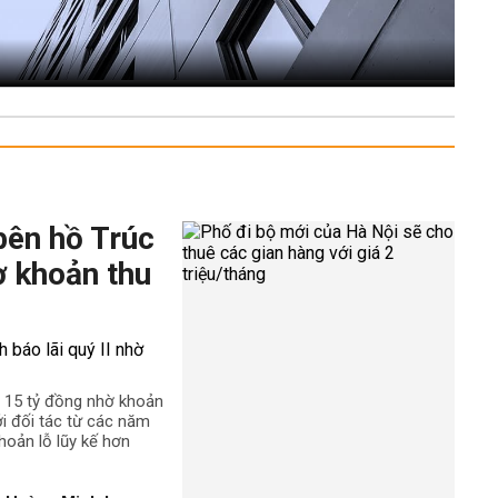
bên hồ Trúc
ờ khoản thu
n 15 tỷ đồng nhờ khoản
ới đối tác từ các năm
hoản lỗ lũy kế hơn