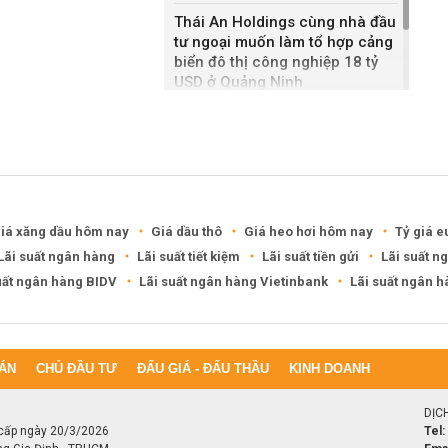
Thái An Holdings cùng nhà đầu
tư ngoại muốn làm tổ hợp cảng
biển đô thị công nghiệp 18 tỷ
USD ở Quảng Ninh
Bắc Ninh giao nhà đầu tư hai
dự án NOXH gần 2.000 tỷ đồng
iá xăng dầu hôm nay
Giá dầu thô
Giá heo hơi hôm nay
Tỷ giá e
Lãi suất ngân hàng
Lãi suất tiết kiệm
Lãi suất tiền gửi
Lãi suất n
uất ngân hàng BIDV
Lãi suất ngân hàng Vietinbank
Lãi suất ngân 
ÁN
CHỦ ĐẦU TƯ
ĐẤU GIÁ - ĐẤU THẦU
KINH DOANH
DỊC
cấp ngày 20/3/2026
Tel: