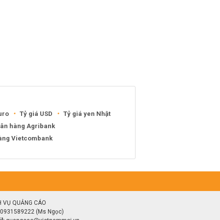
uro
Tỷ giá USD
Tỷ giá yen Nhật
gân hàng Agribank
hàng Vietcombank
H VỤ QUẢNG CÁO
0931589222 (Ms Ngọc)