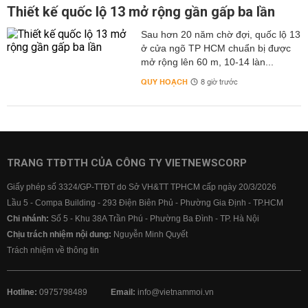
Thiết kế quốc lộ 13 mở rộng gần gấp ba lần
Sau hơn 20 năm chờ đợi, quốc lộ 13
ở cửa ngõ TP HCM chuẩn bị được
mở rộng lên 60 m, 10-14 làn...
QUY HOẠCH
8 giờ trước
TRANG TTĐTTH CỦA CÔNG TY VIETNEWSCORP
Giấy phép số 3324/GP-TTĐT do Sở VH&TT TPHCM cấp ngày 20/3/2026
Lầu 5 - Compa Building - 293 Điện Biên Phủ - Phường Gia Định - TP.HCM
Chi nhánh:
Số 5 - Khu 38A Trần Phú - Phường Ba Đình - TP. Hà Nội
Chịu trách nhiệm nội dung:
Nguyễn Minh Quyết
Trách nhiệm về thông tin
Hotline:
0975798489
Email:
info@vietnammoi.vn