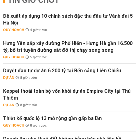
TIN GIỜ CHÓT
Đề xuất áp dụng 10 chính sách đặc thù đầu tư Vành đai 5
Hà Nội
QUY HOẠCH
4 giờ trước
Hưng Yên sắp xây đường Phố Hiến - Hưng Hà gần 16.500
tỷ, bố trí tuyến đường sắt đô thị chạy song song
QUY HOẠCH
5 giờ trước
Duyệt đầu tư dự án 6.200 tỷ tại Bến cảng Liên Chiểu
DỰ ÁN
8 giờ trước
Keppel thoái toàn bộ vốn khỏi dự án Empire City tại Thủ
Thiêm
DỰ ÁN
8 giờ trước
Thiết kế quốc lộ 13 mở rộng gần gấp ba lần
QUY HOẠCH
8 giờ trước
Doanh thu cho thuê đất không bằng bán nhà liền kề,