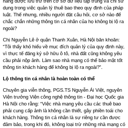
hàng được lưu trữ trên cơ sở dữ liệu tập trung và chỉ sử
dụng trong việc quản lý thuê bao theo quy định của pháp
luật. Thế nhưng, nhiều người đặt câu hỏi, cơ sở nào để
chắc chắn những thông tin cá nhân của họ không bị lộ ra
ngoài?
Chị Nguyễn Lê ở quận Thanh Xuân, Hà Nội băn khoăn:
“Tôi thấy khó hiểu về mục đích quản lý của quy định này,
vì thực tế đăng ký sở hữu ô tô, nhà đất cũng không yêu
cầu phải nộp ảnh. Làm sao nhà mạng có thể bảo mật tốt
thông tin khách hàng để không bị lộ ra ngoài?”.
Lộ thông tin cá nhân là hoàn toàn có thể
Chuyên gia viễn thông, PGS.TS Nguyễn Ái Việt, nguyên
Viện trưởng Viện công nghệ thông tin - Đại học Quốc gia
Hà Nội cho rằng: “Việc nhà mạng yêu cầu các thuê bao
phải cung cấp ảnh là không cần thiết, gây phiền toái cho
khách hàng. Thông tin cá nhân là sự riêng tư cần được
đảm bảo, trong khi đó, không loại trừ những nhà mạng có