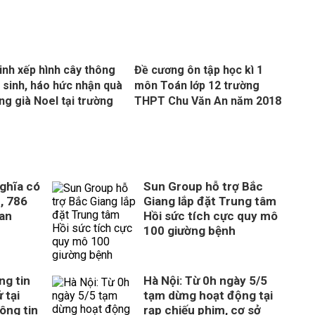
inh xếp hình cây thông
Đề cương ôn tập học kì 1
 sinh, háo hức nhận quà
môn Toán lớp 12 trường
ng già Noel tại trường
THPT Chu Văn An năm 2018
ghĩa có
Sun Group hỗ trợ Bắc
, 786
Giang lắp đặt Trung tâm
uan
Hồi sức tích cực quy mô
100 giường bệnh
ng tin
Hà Nội: Từ 0h ngày 5/5
 tại
tạm dừng hoạt động tại
ông tin
rạp chiếu phim, cơ sở