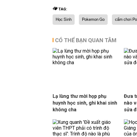
TAG:
Học Sinh
Pokemon Go
cấm chơi P
CÓ THỂ BẠN QUAN TÂM
Lạ lùng thư mời họp phụ
Đưa t
huynh học sinh, ghi khai sinh
nào v
không cha
sửa đ