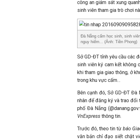
công an giám sát xung quanh 
sinh viên tham gia trò chơi nà
Đà Nẵng cấm học sinh, sinh viê
nguy hiểm... (Ảnh: Tiền Phong)
Sở GD-ĐT tỉnh yêu cầu các đơ
sinh viên ký cam kết không c
khi tham gia giao thông, ở k
trong khu vực cấm…
Bên cạnh đó, Sở GD-ĐT Đà N
nhân để đăng ký và trao đổi 
phố Đà Nẵng (@danang.gov.v
VnExpress
thông tin.
Trước đó, theo tin từ
báo Gia
văn bản chỉ đạo siết chặt 