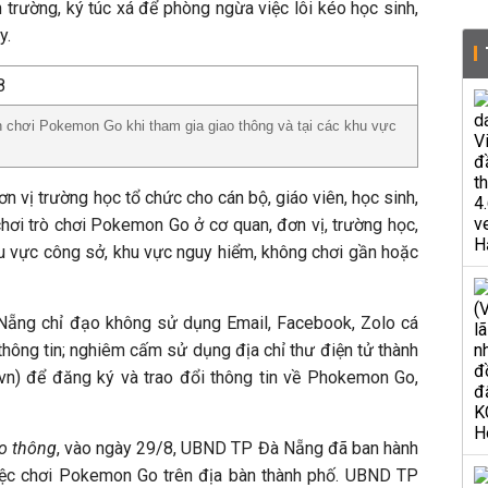
trường, ký túc xá để phòng ngừa việc lôi kéo học sinh,
y.
n chơi Pokemon Go khi tham gia giao thông và tại các khu vực
n vị trường học tổ chức cho cán bộ, giáo viên, học sinh,
hơi trò chơi Pokemon Go ở cơ quan, đơn vị, trường học,
hu vực công sở, khu vực nguy hiểm, không chơi gần hoặc
ẵng chỉ đạo không sử dụng Email, Facebook, Zolo cá
thông tin; nghiêm cấm sử dụng địa chỉ thư điện tử thành
n) để đăng ký và trao đổi thông tin về Phokemon Go,
o thông
, vào ngày 29/8, UBND TP Đà Nẵng đã ban hành
việc chơi Pokemon Go trên địa bàn thành phố. UBND TP