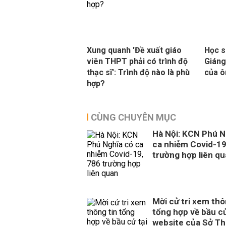
Xung quanh 'Đề xuất giáo
Học s
viên THPT phải có trình độ
Giáng
thạc sĩ': Trình độ nào là phù
của ô
hợp?
CÙNG CHUYÊN MỤC
Hà Nội: KCN Phú N
ca nhiễm Covid-19
trường hợp liên q
Mời cử tri xem thô
tổng hợp về bầu cử
website của Sở Th