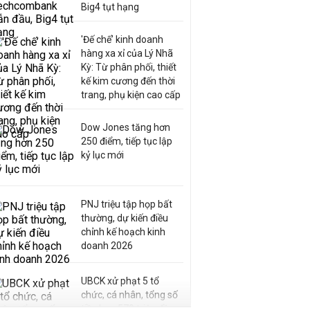
Big4 tụt hạng
'Đế chế’ kinh doanh
hàng xa xỉ của Lý Nhã
Kỳ: Từ phân phối, thiết
kế kim cương đến thời
trang, phụ kiện cao cấp
Dow Jones tăng hơn
250 điểm, tiếp tục lập
kỷ lục mới
PNJ triệu tập họp bất
thường, dự kiến điều
chỉnh kế hoạch kinh
doanh 2026
UBCK xử phạt 5 tổ
chức, cá nhân, tổng số
tiền hơn 570 triệu đồng