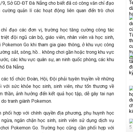
8/9, Sở GD-ĐT Đà Nẵng cho biết đã có công văn chỉ đạo
g cường quản lí các hoạt động liên quan đến trò chơi
chỉ đạo các đơn vị, trường học tăng cường công tác
 triệt đội ngũ cán bộ, giáo viên, nhân viên và học sinh,
ơi Pokemon Go khi tham gia giao thông, ở khu vực công
ường sắt, sông, hồ… không chơi gần hoặc trong khu vực
ước, các khu vực quân sự, an ninh quốc phòng, các khu
phố Đà Nẵng.
 các tổ chức Đoàn, Hội, Đội phải tuyên truyền về những
 với sức khỏe học sinh, sinh viên, như tổn thương về
tâm thần, ảnh hưởng đến kết quả học tập, dễ gây tai nạn
u do tranh giành Pokemon.
n phối hợp với chính quyền địa phương, phụ huynh học
 ngừa, ngăn chặn học sinh, sinh viên sử dụng dịch vụ
ng chơi Pokemon Go. Trường học cũng cần phối hợp với