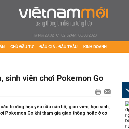
Hà Nội 29.02 °C
|
02:52AM, 06/08/2026
ÁN
CHỦ ĐẦU TƯ
ĐẤU GIÁ - ĐẤU THẦU
KINH DOANH
, sinh viên chơi Pokemon Go
ác trường học yêu cầu cán bộ, giáo viên, học sinh,
chơi Pokemon Go khi tham gia giao thông hoặc ở cơ