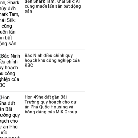
đến Shark Tam, Khải Silk: Ai
QR trên ứng dụng
cũng muốn lấn sân bất động
TPBank Biz
sản
Bắc Ninh điều chỉnh quy
hoạch khu công nghiệp của
KBC
Hơn 49ha đất gần Bãi
Trường quy hoạch cho dự
án Phú Quốc Housing và
bóng dáng của MIK Group