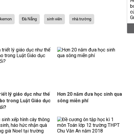
okemon
Đà Nẵng
sinh viên
nhà trường
riết lý giáo dục như thế
Hơn 20 năm đưa học sinh qua
ào trong Luật Giáo dục
sông miễn phí
ổi?