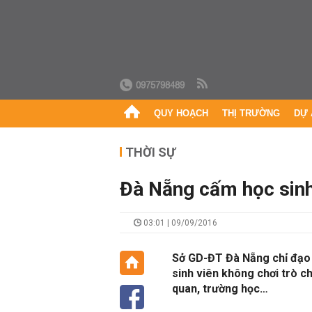
0975798489
QUY HOẠCH
THỊ TRƯỜNG
DỰ 
THỜI SỰ
Đà Nẵng cấm học sinh
03:01 | 09/09/2016
Sở GD-ĐT Đà Nẵng chỉ đạo c
sinh viên không chơi trò 
quan, trường học…