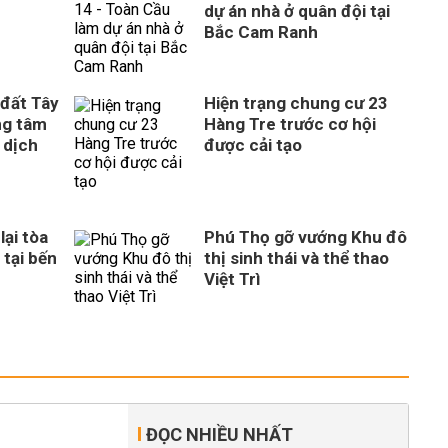
dự án nhà ở quân đội tại
Bắc Cam Ranh
 đất Tây
Hiện trạng chung cư 23
ng tâm
Hàng Tre trước cơ hội
 dịch
được cải tạo
ại tòa
Phú Thọ gỡ vướng Khu đô
 tại bến
thị sinh thái và thể thao
Việt Trì
ĐỌC NHIỀU NHẤT