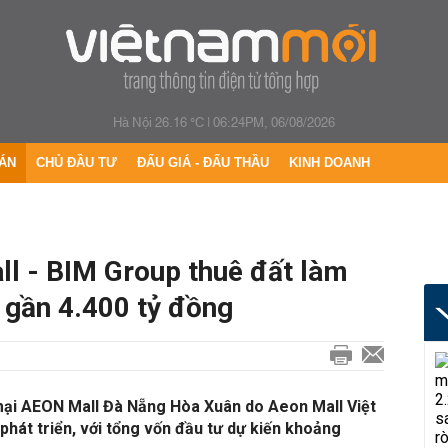
Hà Nội 26.16 °C
|
06:24PM, 06/08/2026
ÁN
CHỦ ĐẦU TƯ
ĐẤU GIÁ - ĐẤU THẦU
KINH DOANH
l - BIM Group thuê đất làm
 gần 4.400 tỷ đồng
ại AEON Mall Đà Nẵng Hòa Xuân do Aeon Mall Việt
hát triển, với tổng vốn đầu tư dự kiến khoảng