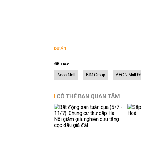
DỰ ÁN
TAG:
Aeon Mall
BIM Group
AEON Mall Đ
CÓ THỂ BẠN QUAN TÂM