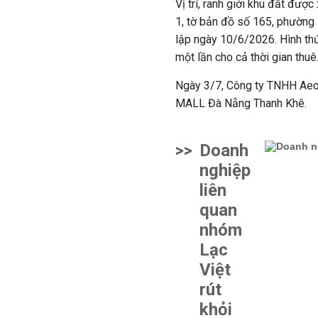
Vị trí, ranh giới khu đất được
1, tờ bản đồ số 165, phường
lập ngày 10/6/2026. Hình thứ
một lần cho cả thời gian thuê
Ngày 3/7, Công ty TNHH Ae
MALL Đà Nẵng Thanh Khê.
>>
Doanh
nghiệp
liên
quan
nhóm
Lạc
Việt
rút
khỏi