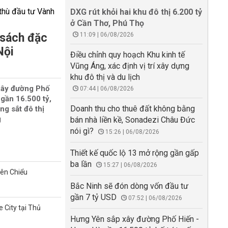
DXG rút khỏi hai khu đô thị 6.200 tỷ
ở Cần Thơ, Phú Thọ
 sách đặc
11:09 | 06/08/2026
Nội
Điều chỉnh quy hoạch Khu kinh tế
Vũng Áng, xác định vị trí xây dựng
khu đô thị và du lịch
xây đường Phố
07:44 | 06/08/2026
gần 16.500 tỷ,
Doanh thu cho thuê đất không bằng
ng sắt đô thị
g
bán nhà liền kề, Sonadezi Châu Đức
nói gì?
15:26 | 06/08/2026
Thiết kế quốc lộ 13 mở rộng gần gấp
ba lần
15:27 | 06/08/2026
iên Chiểu
Bắc Ninh sẽ đón dòng vốn đầu tư
gần 7 tỷ USD
07:52 | 06/08/2026
 City tại Thủ
Hưng Yên sắp xây đường Phố Hiến -