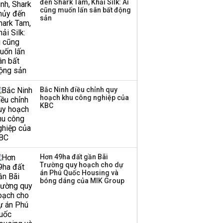
đến Shark Tam, Khải Silk: Ai
cũng muốn lấn sân bất động
Thị trường thường
sản
‘phất lên’ trong tháng 8,
nhóm ngành nào có
tiềm năng dẫn sóng?
Bắc Ninh điều chỉnh quy
hoạch khu công nghiệp của
KBC
Hơn 49ha đất gần Bãi
Trường quy hoạch cho dự
án Phú Quốc Housing và
bóng dáng của MIK Group