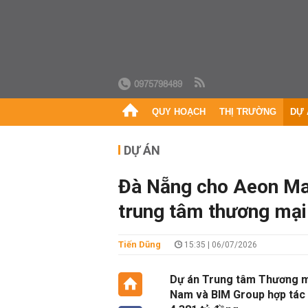
0975798489
QUY HOẠCH
THỊ TRƯỜNG
DỰ 
DỰ ÁN
Đà Nẵng cho Aeon Mal
trung tâm thương mại
Tiến Dũng
15:35 | 06/07/2026
Dự án Trung tâm Thương m
Nam và BIM Group hợp tác p