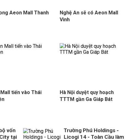
ong Aeon Mall Thanh
Nghệ An sẽ có Aeon Mall
Vinh
Mall tiến vào Thái
Hà Nội duyệt quy hoạch
ên
TTTM gần Ga Giáp Bát
 bộ vốn
Trường Phú Holdings -
City tại
Licogi 14 - Toàn Cầu làm