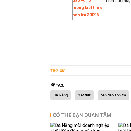
hiếm, đủ núi,
THỜI SỰ
TAG:
Đà Nẵng
biệt thự
ban dao son tra
CÓ THỂ BẠN QUAN TÂM