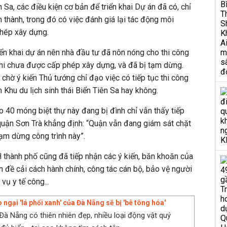
n Sa, các điều kiện cơ bản để triển khai Dự án đã có, chỉ
 thành, trong đó có việc đánh giá lại tác động môi
hép xây dựng.
iển khai dự án nên nhà đầu tư đã nôn nóng cho thi công
khi chưa được cấp phép xây dựng, và đã bị tạm dừng.
ờ ý kiến Thủ tướng chỉ đạo việc có tiếp tục thi công
 Khu du lịch sinh thái Biển Tiên Sa hay không.
ao 40 móng biệt thự này đang bị đình chỉ vẫn thấy tiếp
quận Sơn Trà khẳng định: “Quận vẫn đang giám sát chặt
tạm dừng công trình này”.
 thành phố cũng đã tiếp nhận các ý kiến, băn khoăn của
n đề cải cách hành chính, công tác cán bộ, bảo vệ người
vụ y tế công...
 ngại 'lá phổi xanh' của Đà Nẵng sẽ bị 'bê tông hóa'
Đà Nẵng có thiên nhiên đẹp, nhiều loại động vật quý