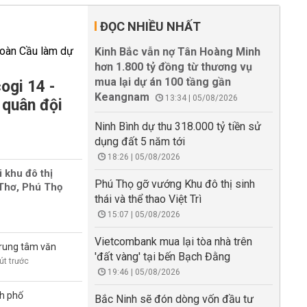
ĐỌC NHIỀU NHẤT
Kinh Bắc vẫn nợ Tân Hoàng Minh
hơn 1.800 tỷ đồng từ thương vụ
mua lại dự án 100 tầng gần
ogi 14 -
Keangnam
13:34 | 05/08/2026
 quân đội
Ninh Bình dự thu 318.000 tỷ tiền sử
dụng đất 5 năm tới
18:26 | 05/08/2026
i khu đô thị
Phú Thọ gỡ vướng Khu đô thị sinh
 Thơ, Phú Thọ
thái và thể thao Việt Trì
15:07 | 05/08/2026
Vietcombank mua lại tòa nhà trên
trung tâm văn
'đất vàng' tại bến Bạch Đằng
út trước
19:46 | 05/08/2026
nh phố
Bắc Ninh sẽ đón dòng vốn đầu tư