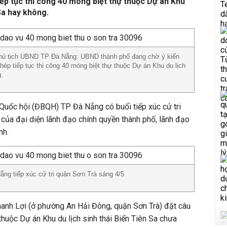
iếp tục thi công 40 móng biệt thự thuộc Dự án Khu
 Sa hay không.
hủ tịch UBND TP Đà Nẵng: UBND thành phố đang chờ ý kiến
hép tiếp tục thi công 40 móng biệt thự thuộc Dự án Khu du lịch
g.
Quốc hội (ĐBQH) TP Đà Nẵng có buổi tiếp xúc cử tri
của đại diện lãnh đạo chính quyền thành phố, lãnh đạo
nh.
ẵng tiếp xúc cử tri quận Sơn Trà sáng 4/5.
 Thanh Lợi (ở phường An Hải Đông, quận Sơn Trà) đặt câu
thuộc Dự án Khu du lịch sinh thái Biển Tiên Sa chưa