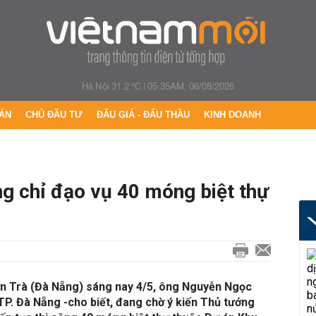
Hà Nội 31.2 °C
|
05:35AM, 06/08/2026
ÁN
CHỦ ĐẦU TƯ
ĐẤU GIÁ - ĐẤU THẦU
KINH DOANH
g chỉ đạo vụ 40 móng biệt thự
 Sơn Trà (Đà Nẵng) sáng nay 4/5, ông Nguyễn Ngọc
P. Đà Nẵng -cho biết, đang chờ ý kiến Thủ tướng