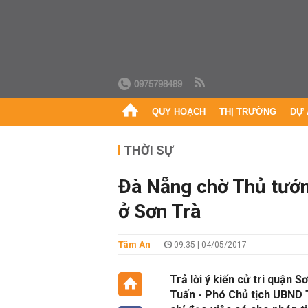
0975798489
QUY HOẠCH
THỊ TRƯỜNG
DỰ 
THỜI SỰ
Đà Nẵng chờ Thủ tướn
ở Sơn Trà
Tâm An
09:35 | 04/05/2017
Trả lời ý kiến cử tri quận
Tuấn - Phó Chủ tịch UBND T