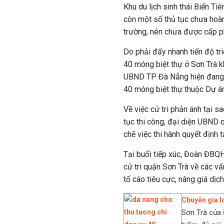
Khu du lịch sinh thái Biển Tiê
còn một số thủ tục chưa hoàn
trường, nên chưa được cấp p
Do phải đẩy nhanh tiến độ tr
40 móng biệt thự ở Sơn Trà 
UBND TP Đà Nẵng hiện đang ch
40 móng biệt thự thuộc Dự án
Về việc cử tri phản ánh tại s
tục thi công, đại diện UBND 
chẽ việc thi hành quyết định 
Tại buổi tiếp xúc, Đoàn ĐBQH
cử tri quận Sơn Trà về các vấ
tố cáo tiêu cực, nâng giá dịch 
Chuyên gia lo
Sơn Trà của 