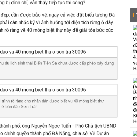
 bị đình chỉ, vẫn thấy tiếp tục thi công?
t đẹp, cần được bảo vệ, ngay cả việc đặt biểu tượng Đà
hải cân nhắc kỹ vì ảnh hưởng tới diện tích rừng ở đây.
rình rõ ràng về 40 móng biệt thự này để giải tỏa bức xúc
hu du lịch sinh thái Biển Tiên Sa chưa được cấp phép xây dựng
i trình rõ ràng cho nhân dân được biết vụ 40 móng biệt thự
 ở bán đảo Sơn Trà!
thành phố, ông Nguyễn Ngọc Tuấn - Phó Chủ tịch UBND
o chính quyền thành phố Đà Nẵng, chia sẻ: Về Dự án