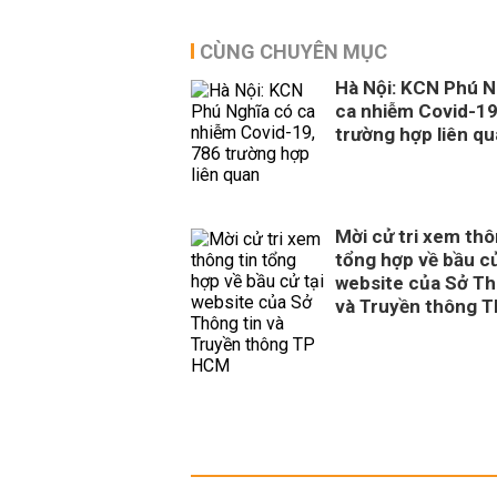
CÙNG CHUYÊN MỤC
Hà Nội: KCN Phú N
ca nhiễm Covid-19
trường hợp liên q
Mời cử tri xem thô
tổng hợp về bầu cử
website của Sở Th
và Truyền thông 