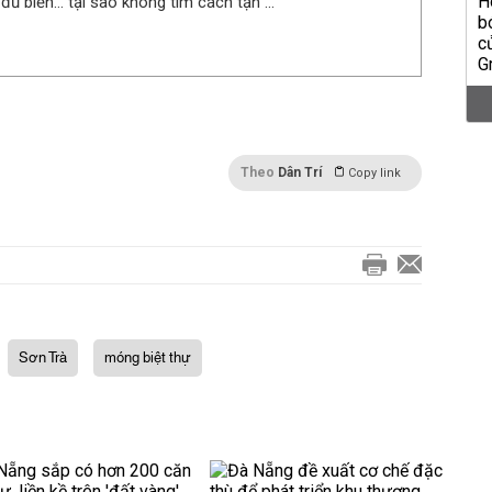
 đủ biển… tại sao không tìm cách tận ...
Theo
Dân Trí
Copy link
Sơn Trà
móng biệt thự