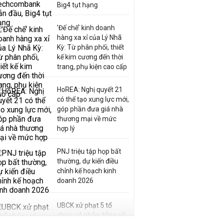
Big4 tụt hạng
'Đế chế’ kinh doanh
hàng xa xỉ của Lý Nhã
Kỳ: Từ phân phối, thiết
kế kim cương đến thời
trang, phụ kiện cao cấp
HoREA: Nghị quyết 21
có thể tạo xung lực mới,
góp phần đưa giá nhà
thương mại về mức
hợp lý
PNJ triệu tập họp bất
thường, dự kiến điều
chỉnh kế hoạch kinh
doanh 2026
UBCK xử phạt 5 tổ
chức, cá nhân, tổng số