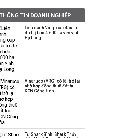
tiền hơn 570 triệu đồng
THÔNG TIN DOANH NGHIỆP
Kinh Bắc dự kiến cho
Liên danh Vingroup đầu tư
thuê tối thiểu 100 ha
đô thị hơn 4.600 ha ven vịnh
Hạ Long
đất công nghiệp trong
nửa cuối năm
Trung Quốc tung đòn
đáp trả, siết xuất khẩu
drone và trừng phạt
doanh nghiệp Mỹ
Vinaruco (VRG) có lãi trở lại
nhờ hợp đồng thuê đất tại
KCN Cộng Hòa
Keppel ký thỏa thuận
bán toàn bộ vốn tại
Empire City, dự kiến thu
về 270 triệu USD
Sacombank phát hành
Từ Shark Bình, Shark Thủy
ba đợt trái phiếu thu về