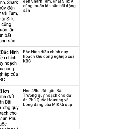
đến Shark Tam, Khải Silk: Ai
hơn 3.600 tỷ, lãi suất
cũng muốn lấn sân bất động
trả lên tới 10%/năm
sản
Bắc Ninh điều chỉnh quy
hoạch khu công nghiệp của
KBC
Hơn 49ha đất gần Bãi
Trường quy hoạch cho dự
án Phú Quốc Housing và
bóng dáng của MIK Group