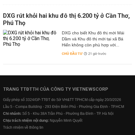
DXG rút khỏi hai khu đô thị 6.200 tỷ ở Cần Thơ,
Phú Thọ
DXG cho biết Khu đô thị mới Mái
Dầm và Khu đô thị mới tại xã Bá
Hiến không còn phù hợp với...
CHỦ ĐẦU TƯ
21 giờ trước
TRANG TTĐTTH CỦA CÔNG TY VIETNEWSCORP
Giấy phép số 3324/GP-TTĐT do Sở VH&TT TPHCM cấp ngày 20/3/2026
Lầu 5 - Compa Building - 293 Điện Biên Phủ - Phường Gia Định - TP.HCM
Chi nhánh:
Số 5 - Khu 38A Trần Phú - Phường Ba Đình - TP. Hà Nội
Chịu trách nhiệm nội dung:
Nguyễn Minh Quyết
Trách nhiệm về thông tin