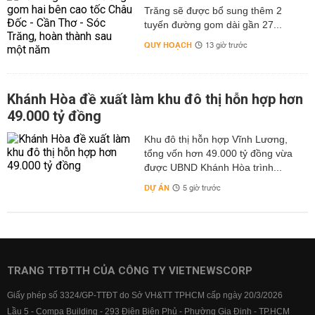
Trăng sẽ được bổ sung thêm 2
tuyến đường gom dài gần 27...
QUY HOẠCH
13 giờ trước
Khánh Hòa đề xuất làm khu đô thị hỗn hợp hơn
49.000 tỷ đồng
Khu đô thị hỗn hợp Vĩnh Lương,
tổng vốn hơn 49.000 tỷ đồng vừa
được UBND Khánh Hòa trình...
DỰ ÁN
5 giờ trước
TRANG TTĐTTH CỦA CÔNG TY VIETNEWSCORP
Giấy phép số 3324/GP-TTĐT do Sở VH&TT TPHCM cấp ngày 20/3/2026
Lầu 5 - Compa Building - 293 Điện Biên Phủ - Phường Gia Định - TP.HCM