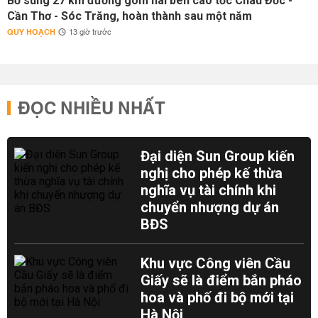
Bổ sung 27 km đường gom hai bên cao tốc Châu Đốc -
Cần Thơ - Sóc Trăng, hoàn thành sau một năm
QUY HOẠCH
13 giờ trước
ĐỌC NHIỀU NHẤT
Đại diện Sun Group kiến
nghị cho phép kế thừa
nghĩa vụ tài chính khi
chuyển nhượng dự án
BĐS
Khu vực Công viên Cầu
Giấy sẽ là điểm bắn pháo
hoa và phố đi bộ mới tại
Hà Nội