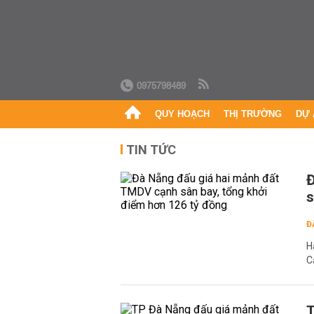
0975798489
QUY HOẠCH
THỊ TRƯỜNG
DỰ 
TIN TỨC
Đ
s
Đ
H
C
T