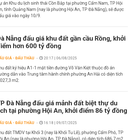
ự án Khu du lịch sinh thái Cồn Bắp tại phường Cẩm Nam, TP Hội
n, tỉnh Quảng Nam (nay là phường Hội An, TP Đà Nẵng), sẽ được
ấu giá vào ngày 10/9.
à Nẵng đấu giá khu đất gần cầu Rồng, khởi
iểm hơn 600 tỷ đồng
ẤU GIÁ - ĐẤU THẦU
20:17 | 06/08/2025
hu đất ký hiệu A1-1 mặt tiền đường Võ Văn Kiệt thuộc đồ án
ường dẫn vào Trung tâm hành chính phường An Hải có diện tích
.027,3 m2.
P Đà Nẵng đấu giá mảnh đất biệt thự du
ịch tại phường Hội An, khởi điểm 86 tỷ đồng
ẤU GIÁ - ĐẤU THẦU
16:18 | 09/07/2025
hu đất TMDV tại Khối 3 (nay là Khối Tu Lễ), phường Cẩm Phô, TP
ội An (nay là phường Hội An, TP Đà Nẵng), có diện tích 686,7 m2.