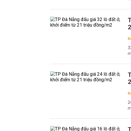
T
2
Đ
3
m
T
2
Đ
2
m
T