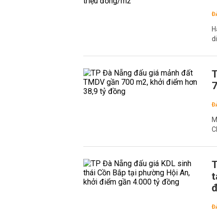
Đ
H
d
T
7
Đ
M
C
T
t
Đ