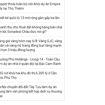
ppel thoái toàn bộ vốn khỏi dự án Empire
ty tại Thủ Thiêm
iết kế quốc lộ 13 mở rộng gần gấp ba lần
oanh thu cho thuê đất không bằng bán nhà
ền kề, Sonadezi Châu Đức nói gì?
ảng giá vàng hôm nay 6/8: Vàng SJC, vàng
hẫn và vàng nữ trang đồng loạt tăng mạnh
i hơn 3 triệu đồng/lượng
ường Phú Holdings - Licogi 14 - Toàn Cầu
àm dự án nhà ở quân đội tại Bắc Cam Ranh
G rút khỏi hai khu đô thị 6.200 tỷ ở Cần
hơ, Phú Thọ
à Nội chuyển đổi đất Tây Tựu làm dự án
rung tâm văn phòng kết hợp dịch vụ thương
ại