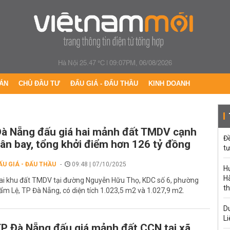
Hà Nội 25.47 °C
|
09:07PM, 06/08/2026
ÁN
CHỦ ĐẦU TƯ
ĐẤU GIÁ - ĐẤU THẦU
KINH DOANH
à Nẵng đấu giá hai mảnh đất TMDV cạnh
Đ
ân bay, tổng khởi điểm hơn 126 tỷ đồng
tư
ẤU GIÁ - ĐẤU THẦU
09:48 | 07/10/2025
H
Hà
ai khu đất TMDV tại đường Nguyễn Hữu Thọ, KDC số 6, phường
th
ẩm Lệ, TP Đà Nẵng, có diện tích 1.023,5 m2 và 1.027,9 m2.
Du
Li
P Đà Nẵng đấu giá mảnh đất CCN tại xã