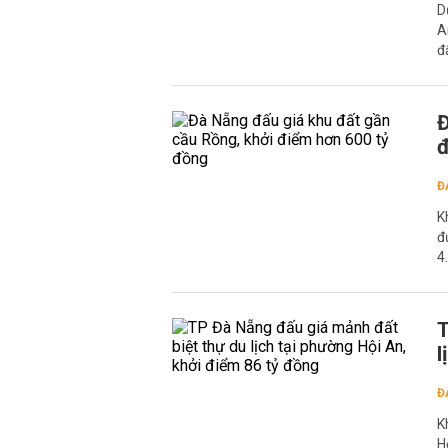
D
A
đ
Đ
đ
Đ
K
đ
4
T
l
Đ
K
H