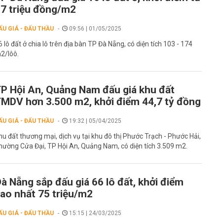
7 triệu đồng/m2
ẤU GIÁ - ĐẤU THẦU
09:56 | 01/05/2025
6 lô đất ở chia lô trên địa bàn TP Đà Nẵng, có diện tích 103 - 174
2/lôô.
P Hội An, Quảng Nam đấu giá khu đất
MDV hơn 3.500 m2, khởi điểm 44,7 tỷ đồng
ẤU GIÁ - ĐẤU THẦU
19:32 | 05/04/2025
hu đất thương mại, dịch vụ tại khu đô thị Phước Trạch - Phước Hải,
hường Cửa Đại, TP Hội An, Quảng Nam, có diện tích 3.509 m2.
à Nẵng sắp đấu giá 66 lô đất, khởi điểm
ao nhất 75 triệu/m2
ẤU GIÁ - ĐẤU THẦU
15:15 | 24/03/2025