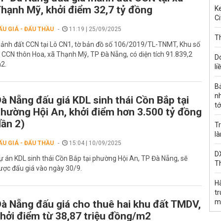
hạnh Mỹ, khởi điểm 32,7 tỷ đồng
Ke
Ci
ẤU GIÁ - ĐẤU THẦU
11:19 | 25/09/2025
Th
ảnh đất CCN tại Lô CN1, tờ bản đồ số 106/2019/TL-TNMT, Khu số
, CCN thôn Hoa, xã Thạnh Mỹ, TP Đà Nẵng, có diện tích 91.839,2
D
2.
li
B
n
à Nẵng đấu giá KDL sinh thái Cồn Bắp tại
tớ
hường Hội An, khởi điểm hơn 3.500 tỷ đồng
lần 2)
Tr
l
ẤU GIÁ - ĐẤU THẦU
15:04 | 10/09/2025
DX
ự án KDL sinh thái Cồn Bắp tại phường Hội An, TP Đà Nẵng, sẽ
T
ược đấu giá vào ngày 30/9.
H
t
m
à Nẵng đấu giá cho thuê hai khu đất TMDV,
hởi điểm từ 38,87 triệu đồng/m2