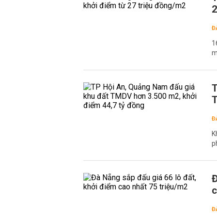
2
Đ
1
m
T
T
Đ
K
p
Đ
c
Đ