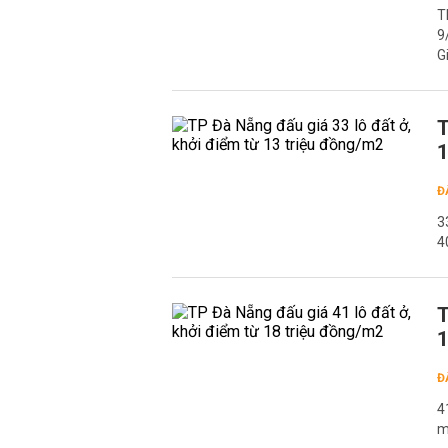
T
9
G
T
1
Đ
3
4
T
1
Đ
4
m