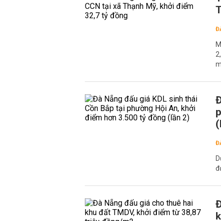
T
Đ
M
2
m
Đ
p
(
Đ
D
đ
Đ
k