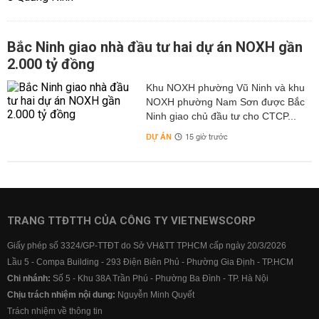
Bắc Ninh giao nhà đầu tư hai dự án NOXH gần
2.000 tỷ đồng
Khu NOXH phường Vũ Ninh và khu
NOXH phường Nam Sơn được Bắc
Ninh giao chủ đầu tư cho CTCP...
DỰ ÁN
15 giờ trước
TRANG TTĐTTH CỦA CÔNG TY VIETNEWSCORP
Giấy phép số 3324/GP-TTĐT do Sở VH&TT TPHCM cấp ngày 20/3/2026
Lầu 5 - Compa Building - 293 Điện Biên Phủ - Phường Gia Định - TP.HCM
Chi nhánh:
Số 5 - Khu 38A Trần Phú - Phường Ba Đình - TP. Hà Nội
Chịu trách nhiệm nội dung:
Nguyễn Minh Quyết
Trách nhiệm về thông tin