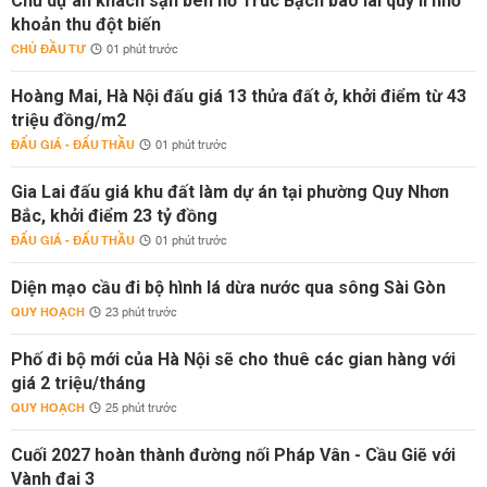
Chủ dự án khách sạn bên hồ Trúc Bạch báo lãi quý II nhờ
khoản thu đột biến
CHỦ ĐẦU TƯ
01 phút trước
Hoàng Mai, Hà Nội đấu giá 13 thửa đất ở, khởi điểm từ 43
triệu đồng/m2
ĐẤU GIÁ - ĐẤU THẦU
01 phút trước
Gia Lai đấu giá khu đất làm dự án tại phường Quy Nhơn
Bắc, khởi điểm 23 tỷ đồng
ĐẤU GIÁ - ĐẤU THẦU
01 phút trước
Diện mạo cầu đi bộ hình lá dừa nước qua sông Sài Gòn
QUY HOẠCH
23 phút trước
Phố đi bộ mới của Hà Nội sẽ cho thuê các gian hàng với
giá 2 triệu/tháng
QUY HOẠCH
25 phút trước
Cuối 2027 hoàn thành đường nối Pháp Vân - Cầu Giẽ với
Vành đai 3