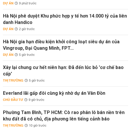
DỰ ÁN
9 phút trước
Hà Nội phê duyệt Khu phức hợp y tế hơn 14.000 tỷ của liên
danh Handico
DỰ ÁN
2 giờ trước
Hà Nội gia hạn điều kiện khởi công loạt siêu dự án của
Vingroup, Đại Quang Minh, FPT...
DỰ ÁN
5 giờ trước
Xây lại chung cư hết niên hạn: Đã đến lúc bỏ 'cơ chế bao
cấp'
THỊ TRƯỜNG
5 giờ trước
Everland lãi gấp đôi cùng kỳ nhờ dự án Vân Đồn
CHỦ ĐẦU TƯ
9 giờ trước
Phường Tam Bình, TP HCM: Cò rao phân lô bán nền trên
khu đất đã có chủ, địa phương lên tiếng cảnh báo
THỊ TRƯỜNG
10 giờ trước