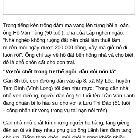
Trong tiếng kèn trống đám ma vang lên từng hồi ai oán,
ông Hồ Văn Tùng (50 tuổi), cha của Lập nghẹn ngào:
“Nhà nghèo không ruộng đất nên phải làm thuê làm
mướn mỗi ngày được 200.000 đồng, vậy mà giờ nó đi
luôn rồi”. Ông chỉ tay về hố đất bên hông nhà và cho biết,
đó là chỗ chôn cất cho con trai.
"Vợ tôi chết trong tư thế ngồi, đầu đội nón lá"
Gần 8h tối, con đường dẫn vào ấp 8, xã Mỹ Lộc, huyện
Tam Bình (Vĩnh Long) tối đen như mực. Trong căn nhà
nhỏ ven đường, người đàn ông 51 tuổi tên Trần Văn Lãnh
đang chuẩn bị lo hậu sự cho vợ là Lưu Thị Đào (51 tuổi
- công nhân tử vong trong vụ tai nạn nói trên).
Căn nhà nhỏ chật kín những người họ hàng, láng giềng
đến an ủi và thay nhau phụ giúp ông Lãnh làm đám tang
cho vợ. Tiếng than khóc, mùi khói hương khiến nhiều