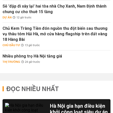
Sẽ 'đập đi xây lại' hai tòa nhà Chợ Xanh, Nam Định thành
chung cư cho thuê 15 tầng
DỰ ÁN
12 giờ trước
Chủ Kem Tràng Tiền đón nguồn thu đột biến sau thương
vụ thâu tóm Hải Hà, mở cửa hàng flagship trên đất vàng
18 Hàng Bài
CHỦ ĐẦU TƯ
13 giờ trước
Nhiều phòng trọ Hà Nội tăng giá
THỊ TRƯỜNG
24 giờ trước
ĐỌC NHIỀU NHẤT
Hà Nội gia hạn điều kiện
khởi công loạt siêu dự án