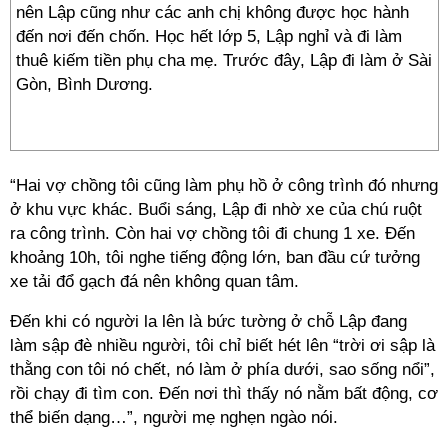
nên Lập cũng như các anh chị không được học hành
đến nơi đến chốn. Học hết lớp 5, Lập nghỉ và đi làm
thuê kiếm tiền phụ cha mẹ. Trước đây, Lập đi làm ở Sài
Gòn, Bình Dương.
“Hai vợ chồng tôi cũng làm phụ hồ ở công trình đó nhưng
ở khu vực khác. Buổi sáng, Lập đi nhờ xe của chú ruột
ra công trình. Còn hai vợ chồng tôi đi chung 1 xe. Đến
khoảng 10h, tôi nghe tiếng động lớn, ban đầu cứ tưởng
xe tải đổ gạch đá nên không quan tâm.
Đến khi có người la lên là bức tường ở chỗ Lập đang
làm sập đè nhiều người, tôi chỉ biết hét lên “trời ơi sập là
thằng con tôi nó chết, nó làm ở phía dưới, sao sống nổi”,
rồi chạy đi tìm con. Đến nơi thì thấy nó nằm bất động, cơ
thể biến dạng…”, người mẹ nghẹn ngào nói.