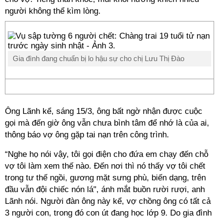
người không thể kìm lòng.
Gia đình đang chuẩn bị lo hậu sự cho chị Lưu Thị Đào
Ông Lãnh kể, sáng 15/3, ông bất ngờ nhận được cuộc
gọi mà đến giờ ông vẫn chưa bình tâm để nhớ là của ai,
thông báo vợ ông gặp tai nạn trên công trình.
“Nghe họ nói vậy, tôi gọi điện cho đứa em chạy đến chỗ
vợ tôi làm xem thế nào. Đến nơi thì nó thấy vợ tôi chết
trong tư thế ngồi, gương mặt sưng phù, biến dạng, trên
đầu vẫn đội chiếc nón lá", ánh mắt buồn rười rượi, anh
Lãnh nói. Người đàn ông này kể, vợ chồng ông có tất cả
3 người con, trong đó con út đang học lớp 9. Do gia đình