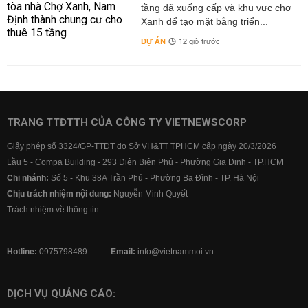
tầng đã xuống cấp và khu vực chợ
Xanh để tạo mặt bằng triển...
DỰ ÁN
12 giờ trước
TRANG TTĐTTH CỦA CÔNG TY VIETNEWSCORP
Giấy phép số 3324/GP-TTĐT do Sở VH&TT TPHCM cấp ngày 20/3/2026
Lầu 5 - Compa Building - 293 Điện Biên Phủ - Phường Gia Định - TP.HCM
Chi nhánh:
Số 5 - Khu 38A Trần Phú - Phường Ba Đình - TP. Hà Nội
Chịu trách nhiệm nội dung:
Nguyễn Minh Quyết
Trách nhiệm về thông tin
Hotline:
0975798489
Email:
info@vietnammoi.vn
DỊCH VỤ QUẢNG CÁO: