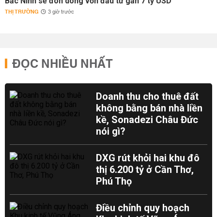
Bắc Ninh sẽ đón dòng vốn đầu tư gần 7 tỷ USD
THỊ TRƯỜNG
3 giờ trước
ĐỌC NHIỀU NHẤT
Doanh thu cho thuê đất
không bằng bán nhà liền
kề, Sonadezi Châu Đức
nói gì?
DXG rút khỏi hai khu đô
thị 6.200 tỷ ở Cần Thơ,
Phú Thọ
Điều chỉnh quy hoạch