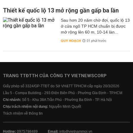
Thiết kế quốc lộ 13 mở rộng gần gấp ba lần
Sau hơn 20 năm chờ đợi, quốc lộ 13
ở cửa ngõ TP HCM chuẩn bị được
mở rộng lên 60 m, 10-14 làn...
QUY HOẠCH
01 phút trước
TRANG TTĐTTH CỦA CÔNG TY VIETNEWSCORP
Giấy phép số 3324/GP-TTĐT do Sở VH&TT TPHCM cấp ngày 20/3/2026
Lầu 5 - Compa Building - 293 Điện Biên Phủ - Phường Gia Định - TP.HCM
Chi nhánh:
Số 5 - Khu 38A Trần Phú - Phường Ba Đình - TP. Hà Nội
Chịu trách nhiệm nội dung:
Nguyễn Minh Quyết
Trách nhiệm về thông tin
Hotline:
0975798489
Email:
info@vietnammoi.vn