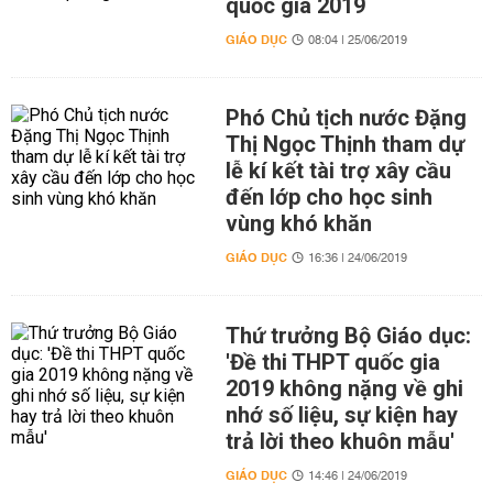
quốc gia 2019
GIÁO DỤC
08:04 | 25/06/2019
Phó Chủ tịch nước Đặng
Thị Ngọc Thịnh tham dự
lễ kí kết tài trợ xây cầu
đến lớp cho học sinh
vùng khó khăn
GIÁO DỤC
16:36 | 24/06/2019
Thứ trưởng Bộ Giáo dục:
'Đề thi THPT quốc gia
2019 không nặng về ghi
nhớ số liệu, sự kiện hay
trả lời theo khuôn mẫu'
GIÁO DỤC
14:46 | 24/06/2019