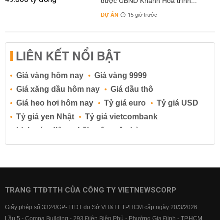
được UBND Khánh Hòa trình...
DỰ ÁN
15 giờ trước
LIÊN KẾT NỔI BẬT
Giá vàng hôm nay
Giá vàng 9999
Giá xăng dầu hôm nay
Giá dầu thô
Giá heo hơi hôm nay
Tỷ giá euro
Tỷ giá USD
Tỷ giá yen Nhật
Tỷ giá vietcombank
Lịch cúp điện
Lãi suất ngân hàng
Lãi suất tiết kiệm
Lãi suất tiền gửi
Lãi suất ngân hàng Agribank
Lãi suất ngân hàng Sacombank
Lãi suất ngân hàng BIDV
TRANG TTĐTTH CỦA CÔNG TY VIETNEWSCORP
Lãi suất ngân hàng Vietinbank
Giấy phép số 3324/GP-TTĐT do Sở VH&TT TPHCM cấp ngày 20/3/2026
Lãi suất ngân hàng Vietcombank
Lầu 5 - Compa Building - 293 Điện Biên Phủ - Phường Gia Định - TP.HCM