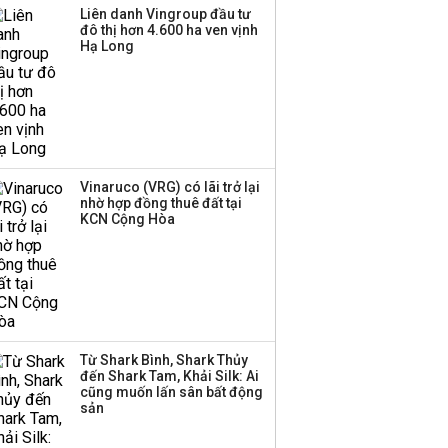
Sau nhịp điều chỉnh
Liên danh Vingroup đầu tư
đô thị hơn 4.600 ha ven vịnh
mạnh, CTCK nhìn thấy
Hạ Long
cơ hội ở nhóm cổ phiếu
nào?
Một thương hiệu thời
trang Việt đóng cửa
sau 5 năm hoạt động,
thanh lý toàn bộ cửa
Vinaruco (VRG) có lãi trở lại
nhờ hợp đồng thuê đất tại
hàng
KCN Cộng Hòa
DatVietVAC lãi sau thuế
135 tỷ đồng nửa đầu
năm, dồn 6 concert vào
cuối năm
Từ Shark Bình, Shark Thủy
Công ty 100 tỷ của
đến Shark Tam, Khải Silk: Ai
Huấn Hoa Hồng bỗng
cũng muốn lấn sân bất động
dưng ‘biến mất’, một
sản
công ty khác đã giải thể