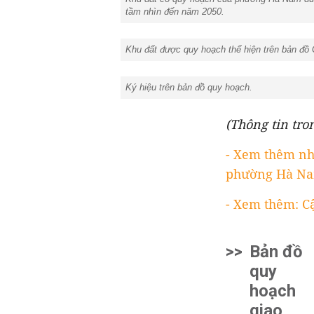
tầm nhìn đến năm 2050.
Khu đất được quy hoạch thể hiện trên bản đồ 
Ký hiệu trên bản đồ quy hoạch.
(Thông tin tro
- Xem thêm nh
phường Hà Na
- Xem thêm: C
>>
Bản đồ
quy
hoạch
giao