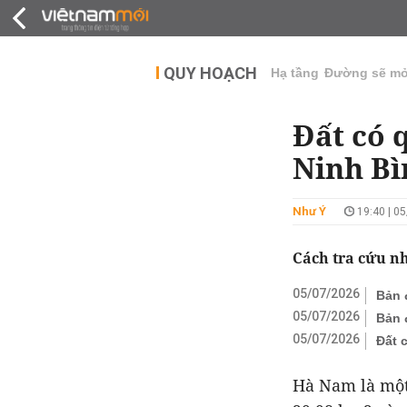
QUY HOẠCH
THỊ TRƯỜNG
DỰ Á
QUY HOẠCH
Hạ tầng
Đường sẽ m
Đất có 
Ninh Bì
Như Ý
19:40 | 0
Cách tra cứu n
05/07/2026
Bản 
05/07/2026
Bản 
05/07/2026
Đất 
Hà Nam là một