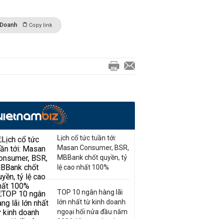
 Doanh
Copy link
Lịch cổ tức tuần tới:
Masan Consumer, BSR,
MBBank chốt quyền, tỷ
lệ cao nhất 100%
TOP 10 ngân hàng lãi
lớn nhất từ kinh doanh
ngoại hối nửa đầu năm