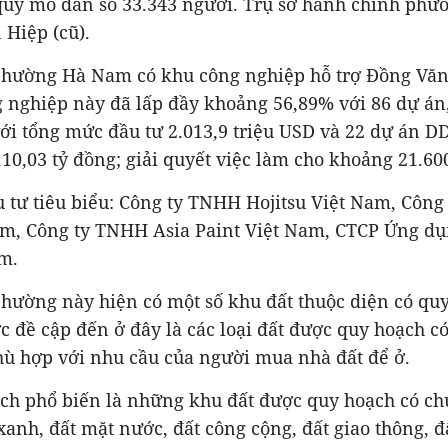
uy mô dân số 33.343 người. Trụ sở hành chính phườn
Hiệp (cũ).
phường Hà Nam có khu công nghiệp hỗ trợ Đồng Văn
 nghiệp này đã lấp đầy khoảng 56,89% với 86 dự án,
ới tổng mức đầu tư 2.013,9 triệu USD và 22 dự án DD
10,03 tỷ đồng; giải quyết việc làm cho khoảng 21.60
u tư tiêu biểu: Công ty TNHH Hojitsu Việt Nam, Côn
am, Công ty TNHH Asia Paint Việt Nam, CTCP Ứng d
m.
hường này hiện có một số khu đất thuộc diện có quy
 đề cập đến ở đây là các loại đất được quy hoạch c
ù hợp với nhu cầu của người mua nhà đất để ở.
ạch phổ biến là những khu đất được quy hoạch có ch
xanh, đất mặt nước, đất công cộng, đất giao thông, 