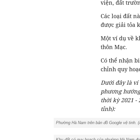
viện, đất trư
Các loại đất n
được giải tỏa 
Một ví dụ về 
thôn Mạc.
Có thể nhận b
chỉnh quy hoạc
Dưới đây là ví
phương hướng 
thời kỳ 2021 -
tỉnh):
Phường Hà Nam trên bản đồ Google vệ tinh. (
Khu đất có quy hoạch của phường Hà Nam được