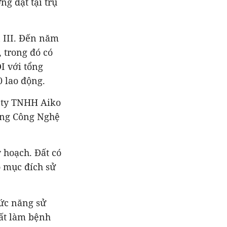
g đặt tại trụ
 III. Đến năm
 trong đó có
I với tổng
0 lao động.
g ty TNHH Aiko
ụng Công Nghệ
 hoạch. Đất có
ó mục đích sử
ức năng sử
đất làm bệnh