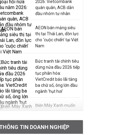
2026: Vietcombank
quán quân, ACB dẫn
đầu nhóm tư nhân
AEON bán mảng siêu
thị tại Thái Lan, dồn lực
cho ‘cuộc chiến’ tại Việt
Nam
Bức tranh tài chính tiêu
dùng nửa đầu 2026 tiếp
tục phân hóa:
VietCredit báo lãi tăng
ba chữ số, ông lớn đầu
ngành 'hụt hơi'
Điện Máy Xanh muốn
phát hành cổ phiếu với
tỷ lệ 1:1 để tăng thanh
khoản
THÔNG TIN DOANH NGHIỆP