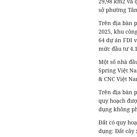
29,98 km2 và q
sở phường Tân 
Trên địa bàn 
2025, khu công
64 dự án FDI v
mức đầu tư 4.1
Một số nhà đầ
Spring Việt N
& CNC Việt Na
Trên địa bàn p
quy hoạch được
dụng không ph
Đất có quy ho
dụng: Đất cây 