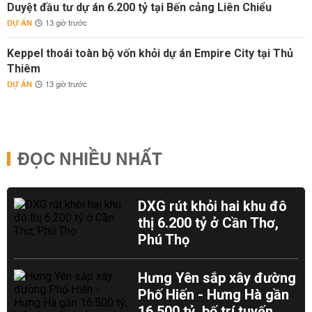
Duyệt đầu tư dự án 6.200 tỷ tại Bến cảng Liên Chiểu
DỰ ÁN
13 giờ trước
Keppel thoái toàn bộ vốn khỏi dự án Empire City tại Thủ
Thiêm
DỰ ÁN
13 giờ trước
ĐỌC NHIỀU NHẤT
DXG rút khỏi hai khu đô
thị 6.200 tỷ ở Cần Thơ,
Phú Thọ
Hưng Yên sắp xây đường
Phố Hiến - Hưng Hà gần
16.500 tỷ, bố trí tuyến