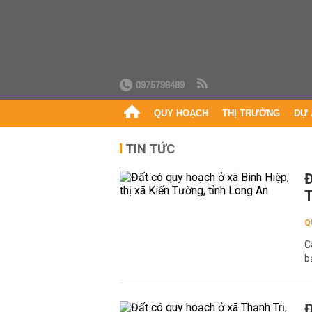
0975798489
QUY HOẠCH
THỊ TRƯỜNG
DỰ 
TIN TỨC
Đ
T
Q
C
b
Đ