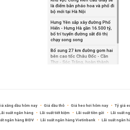
là điểm bắn pháo hoa và phố đi
bộ mới tại Hà Nội
Hưng Yên sắp xây đường Phố
Hiến - Hưng Hà gần 16.500 tỷ,
bố trí tuyến đường sắt đô thị
chạy song song
Bổ sung 27 km đường gom hai
bên cao tốc Châu Đốc - Cần
Thơ - Sóc Trăng, hoàn thành
sau một năm
Khánh Hòa đề xuất làm khu đô
thị hỗn hợp hơn 49.000 tỷ đồng
iá xăng dầu hôm nay
Giá dầu thô
Giá heo hơi hôm nay
Tỷ giá e
Lãi suất ngân hàng
Lãi suất tiết kiệm
Lãi suất tiền gửi
Lãi suất n
uất ngân hàng BIDV
Lãi suất ngân hàng Vietinbank
Lãi suất ngân 