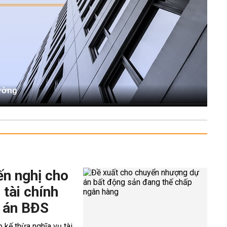
Tường
ến nghị cho
 tài chính
 án BĐS