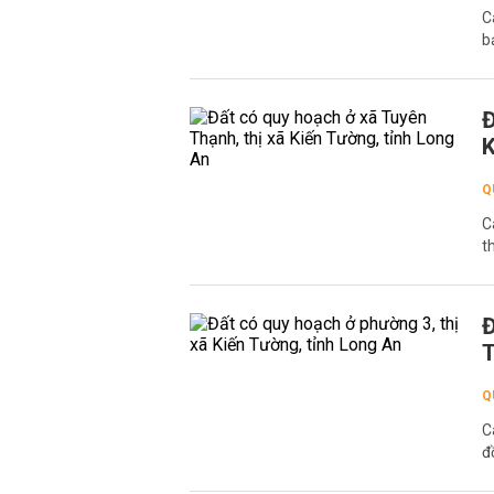
C
b
Đ
K
Q
C
t
Đ
T
Q
C
đ