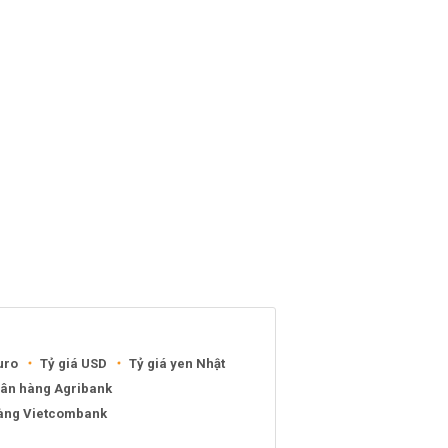
uro
Tỷ giá USD
Tỷ giá yen Nhật
gân hàng Agribank
hàng Vietcombank