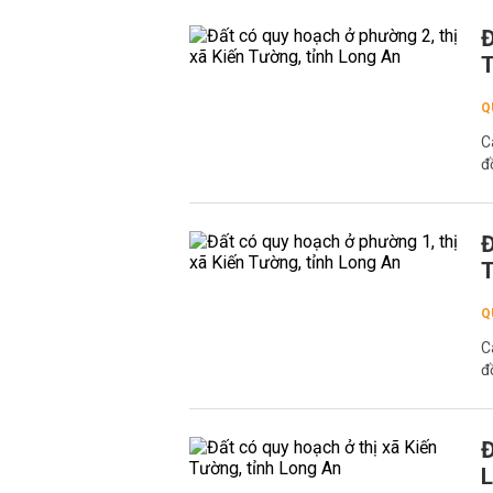
Đ
T
Q
C
đ
Đ
T
Q
C
đ
Đ