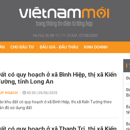
Hà Nội 26.88 °C
|
11:37AM, 07/08/2026
ÁN
CHỦ ĐẦU TƯ
ĐẤU GIÁ - ĐẤU THẦU
KINH DOANH
ất có quy hoạch ở xã Bình Hiệp, thị xã Kiến
Đư
ường, tỉnh Long An
Đấ
UY HOẠCH
00:00 | 05/06/2025
B
ác khu đất có quy hoạch ở xã Bình Hiệp, thị xã Kiến Tường theo
B
ản đồ sử dụng đất.
tỉ
B
ất có quy hoạch ở xã Thạnh Trị, thị xã Kiến
tỉ