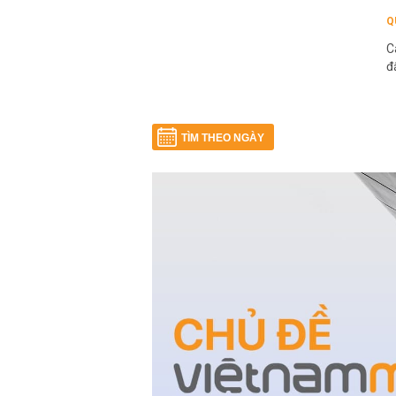
Q
C
đ
TÌM THEO NGÀY