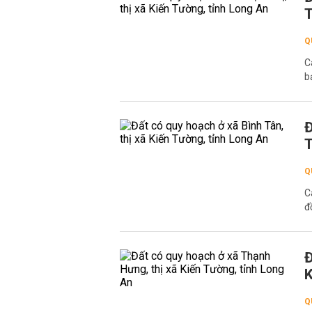
T
Q
C
b
Đ
T
Q
C
đ
Đ
K
Q