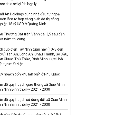
ợc chia sẻ lợi ích hợp lý
hái An Holdings cùng nhà đầu tư ngoại
uốn làm tổ hợp cảng biển đô thị công
ghiệp 18 tỷ USD ở Quảng Ninh
ầu Thượng Cát trên Vành đai 3,5 sau gần
ột năm thi công
ch cúp điện Tây Ninh tuần này (10/8 đến
2/8) Tân An, Long An, Châu Thành, Gò Dầu,
ần Giuộc, Thủ Thừa, Bình Minh, Đức Hoà
ếp tục mất điện
uy hoạch bốn khu lấn biển ở Phú Quốc
ản đồ quy hoạch giao thông xã Giao Minh,
nh Ninh Bình thời kỳ 2021 - 2030
ản đồ quy hoạch sử dụng đất xã Giao Minh,
nh Ninh Bình thời kỳ 2021 - 2030
ch cúp điện An Giang tuần này (từ 10/8