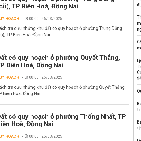
đư
cũ), TP Biên Hoà, Đồng Nai
T
UY HOẠCH
00:00 | 26/03/2025
m
ách tra cứu những khu đất có quy hoạch ở phường Trung Dũng
n
cũ), TP Biên Hoà, Đồng Nai.
C
m
ất có quy hoạch ở phường Quyết Thắng,
Lị
P Biên Hoà, Đồng Nai
1
C
UY HOẠCH
00:00 | 26/03/2025
ti
ách tra cứu những khu đất có quy hoạch ở phường Quyết Thắng,
Q
P Biên Hoà, Đồng Nai.
B
tỉ
ất có quy hoạch ở phường Thống Nhất, TP
B
iên Hoà, Đồng Nai
tỉ
UY HOẠCH
00:00 | 25/03/2025
Lị