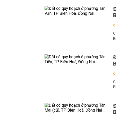
Đ
B
Q
C
B
Đ
B
Q
C
B
Đ
B