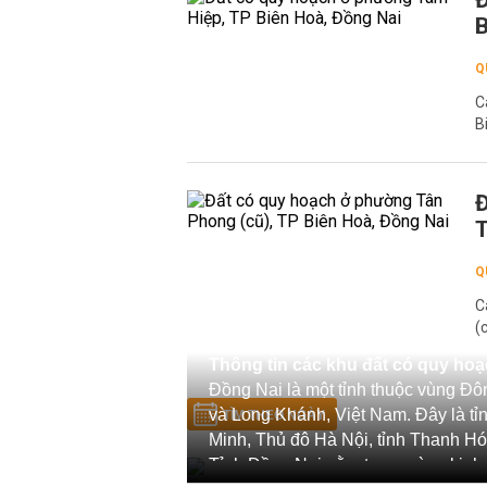
Đ
B
Q
C
B
Đ
T
Q
C
(
Thông tin các khu đất có quy hoạ
Đồng Nai là một tỉnh thuộc vùng Đô
và Long Khánh, Việt Nam. Đây là t
TÌM THEO NGÀY
Minh, Thủ đô Hà Nội, tỉnh Thanh Hó
Tỉnh Đồng Nai nằm trong vùng kinh t