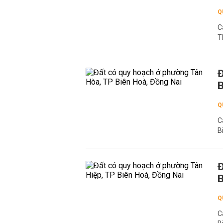
Q
C
T
Đ
B
Q
C
B
Đ
B
Q
C