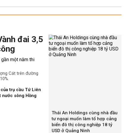
au:
 thành phố Hồ Chí Minh
 Tàu
g
Vành đai 3,5
c.
công
ch ở tỉnh Đồng Nai
 phần đất nằm trong kế hoạch sử dụng đất của tỉnh,
ng và chia thành từng kỳ trong một khoảng thời gian
ượng Cát trên đường
i hiện có nhiều khu đất có quy hoạch. Đất có quy hoạch
 10%.
 đất được quy hoạch có mục đích sử dụng không phù
.
của trụ cầu Tứ Liên
ặt nước sông Hồng
g khu đất được quy hoạch có chức năng sử dụng: Đất
ng, đất giao thông, đất làm bệnh viện, đất trường học,
Thái An Holdings cùng nhà đầu
 dựng công trình có chức năng ở, hoặc sẽ được giải
tư ngoại muốn làm tổ hợp cảng
 quy hoạch.
biển đô thị công nghiệp 18 tỷ
tỉnh Đồng Nai
USD ở Quảng Ninh