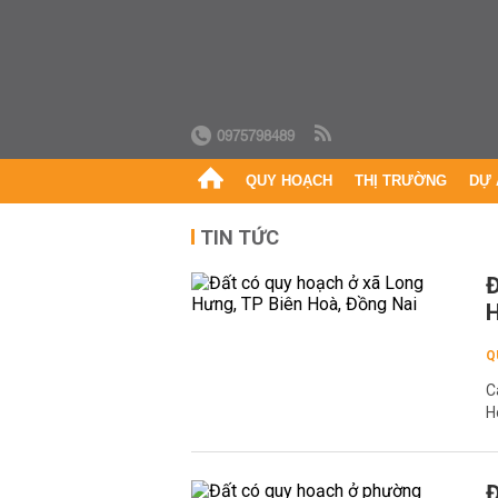
0975798489
QUY HOẠCH
THỊ TRƯỜNG
DỰ 
TIN TỨC
Đ
H
Q
C
H
Đ