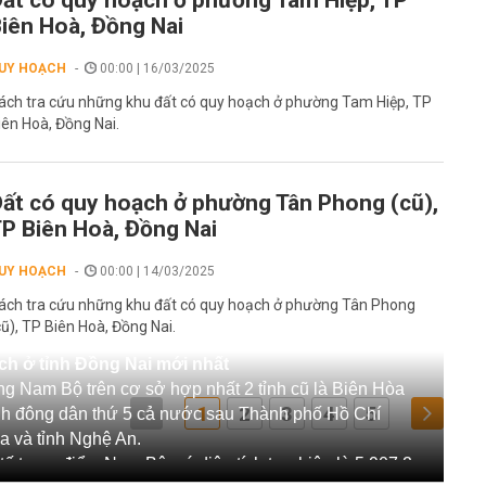
ất có quy hoạch ở phường Tam Hiệp, TP
iên Hoà, Đồng Nai
UY HOẠCH
00:00 | 16/03/2025
ách tra cứu những khu đất có quy hoạch ở phường Tam Hiệp, TP
iên Hoà, Đồng Nai.
ất có quy hoạch ở phường Tân Phong (cũ),
P Biên Hoà, Đồng Nai
UY HOẠCH
00:00 | 14/03/2025
ách tra cứu những khu đất có quy hoạch ở phường Tân Phong
cũ), TP Biên Hoà, Đồng Nai.
ch ở tỉnh Đồng Nai mới nhất
ng Nam Bộ trên cơ sở hợp nhất 2 tỉnh cũ là Biên Hòa
1
2
3
4
5
ỉnh đông dân thứ 5 cả nước sau Thành phố Hồ Chí
a và tỉnh Nghệ An.
ế trọng điểm Nam Bộ, có diện tích tự nhiên là 5.907,2