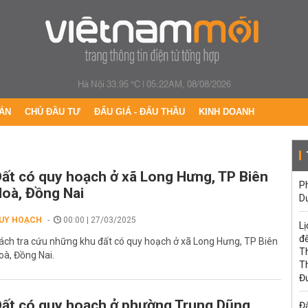
Hà Nội 33.95 °C
|
05:22AM, 08/08/2026
ÁN
CHỦ ĐẦU TƯ
ĐẤU GIÁ - ĐẤU THẦU
KINH DOANH
ất có quy hoạch ở xã Long Hưng, TP Biên
Ph
oà, Đồng Nai
D
UY HOẠCH
00:00 | 27/03/2025
Lị
đế
ách tra cứu những khu đất có quy hoạch ở xã Long Hưng, TP Biên
T
oà, Đồng Nai.
T
Đ
ất có quy hoạch ở phường Trung Dũng
Đấ