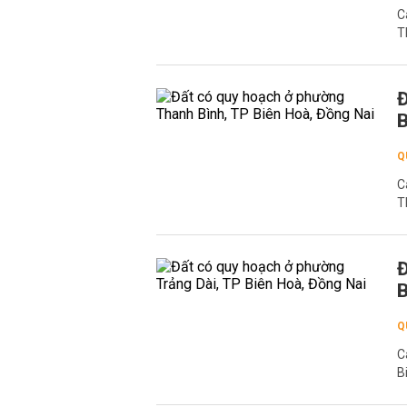
C
T
Đ
B
Q
C
T
Đ
B
Q
C
B