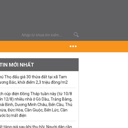
TIN MỚI NHẤT
ú Thọ đấu giá 30 thửa đất tại xã Tam
ương Bắc, khởi điểm 2,3 triệu đồng/m2
ch cúp điện Đồng Tháp tuần này (từ 10/8
n 12/8) nhiều nhà ở Gò Dầu, Trảng Bàng,
hái Bình, Dương Minh Châu, Bến Cầu, Thủ
hừa, Đức Hòa, Cần Giuộc, Bến Lức, Cần
ước bị mất điện
t tăng giá sau khi thu hồi: Người dân cần