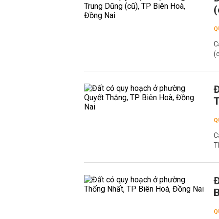
(
Q
C
(
Đ
T
Q
C
T
Đ
B
Q