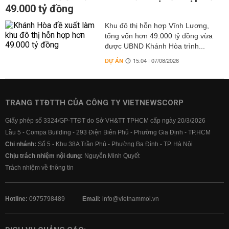
49.000 tỷ đồng
Khu đô thị hỗn hợp Vĩnh Lương,
tổng vốn hơn 49.000 tỷ đồng vừa
được UBND Khánh Hòa trình...
DỰ ÁN
15:04 | 07/08/2026
TRANG TTĐTTH CỦA CÔNG TY VIETNEWSCORP
Giấy phép số 3324/GP-TTĐT do Sở VH&TT TPHCM cấp ngày 20/3/2026
Lầu 5 - Compa Building - 293 Điện Biên Phủ - Phường Gia Định - TP.HCM
Chi nhánh:
Số 5 - Khu 38A Trần Phú - Phường Ba Đình - TP. Hà Nội
Chịu trách nhiệm nội dung:
Nguyễn Minh Quyết
Trách nhiệm về thông tin
Hotline:
0975798489
Email:
info@vietnammoi.vn