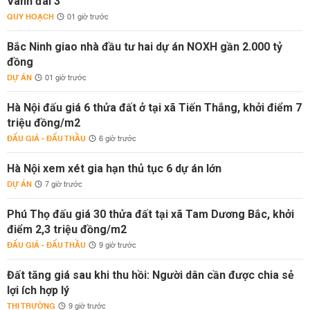
Vành đai 3
QUY HOẠCH
01 giờ trước
Bắc Ninh giao nhà đầu tư hai dự án NOXH gần 2.000 tỷ
đồng
DỰ ÁN
01 giờ trước
Hà Nội đấu giá 6 thửa đất ở tại xã Tiến Thắng, khởi điểm 7
triệu đồng/m2
ĐẤU GIÁ - ĐẤU THẦU
6 giờ trước
Hà Nội xem xét gia hạn thủ tục 6 dự án lớn
DỰ ÁN
7 giờ trước
Phú Thọ đấu giá 30 thửa đất tại xã Tam Dương Bắc, khởi
điểm 2,3 triệu đồng/m2
ĐẤU GIÁ - ĐẤU THẦU
9 giờ trước
Đất tăng giá sau khi thu hồi: Người dân cần được chia sẻ
lợi ích hợp lý
THỊ TRƯỜNG
9 giờ trước