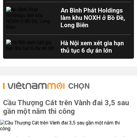
An Bình Phát Holdings
làm khu NOXH ở Bồ Đề,
Long Biên
Hà Nội xem xét gia hạn
thủ tục 6 dự án lớn
CHỌN
Cầu Thượng Cát trên Vành đai 3,5 sau
gần một năm thi công