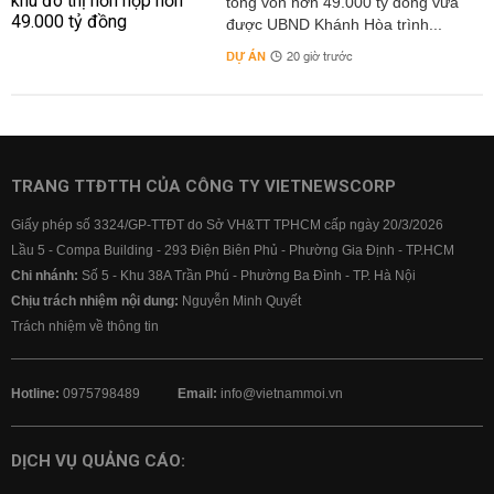
tổng vốn hơn 49.000 tỷ đồng vừa
được UBND Khánh Hòa trình...
DỰ ÁN
20 giờ trước
TRANG TTĐTTH CỦA CÔNG TY VIETNEWSCORP
Giấy phép số 3324/GP-TTĐT do Sở VH&TT TPHCM cấp ngày 20/3/2026
Lầu 5 - Compa Building - 293 Điện Biên Phủ - Phường Gia Định - TP.HCM
Chi nhánh:
Số 5 - Khu 38A Trần Phú - Phường Ba Đình - TP. Hà Nội
Chịu trách nhiệm nội dung:
Nguyễn Minh Quyết
Trách nhiệm về thông tin
Hotline:
0975798489
Email:
info@vietnammoi.vn
DỊCH VỤ QUẢNG CÁO: