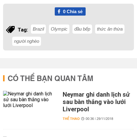
0
Chia sẻ
Brazil
Olympic
đầu bếp
thức ăn thừa
Tag:
người nghèo
CÓ THỂ BẠN QUAN TÂM
Neymar ghi danh lịch sử
sau bàn thắng vào lưới
Liverpool
THỂ THAO
00:36 | 29/11/2018