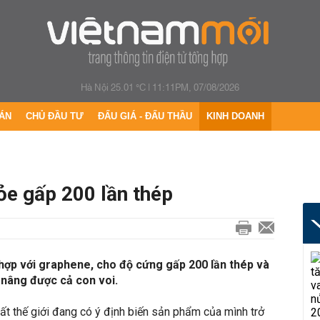
Hà Nội 25.01 °C
|
11:11PM, 07/08/2026
ÁN
CHỦ ĐẦU TƯ
ĐẤU GIÁ - ĐẤU THẦU
KINH DOANH
ỏe gấp 200 lần thép
hợp với graphene, cho độ cứng gấp 200 lần thép và
nâng được cả con voi.
ất thế giới đang có ý định biến sản phẩm của mình trở