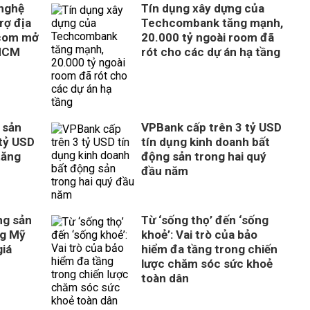
 nghệ
Tín dụng xây dựng của
rợ địa
Techcombank tăng mạnh,
com mở
20.000 tỷ ngoài room đã
 HCM
rót cho các dự án hạ tầng
 sản
VPBank cấp trên 3 tỷ USD
tỷ USD
tín dụng kinh doanh bất
tăng
động sản trong hai quý
đầu năm
ng sản
Từ ‘sống thọ’ đến ‘sống
ng Mỹ
khoẻ’: Vai trò của bảo
giá
hiểm đa tầng trong chiến
lược chăm sóc sức khoẻ
toàn dân