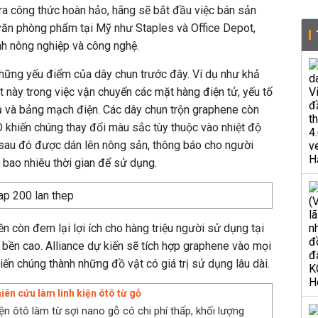
m ra công thức hoàn hảo, hãng sẽ bắt đầu việc bán sản
ăn phòng phẩm tại Mỹ như Staples và Office Depot,
nh nông nghiệp và công nghệ.
hững yếu điểm của dây chun trước đây. Ví dụ như khả
t này trong việc vận chuyển các mặt hàng điện tử, yếu tố
 và bảng mạch điện. Các dây chun trộn graphene còn
D khiến chúng thay đổi màu sắc tùy thuộc vào nhiệt độ
 sau đó được dán lên nông sản, thông báo cho người
 bao nhiêu thời gian để sử dụng.
n còn đem lại lợi ích cho hàng triệu người sử dụng tại
bền cao. Alliance dự kiến sẽ tích hợp graphene vào mọi
ến chúng thành những đồ vật có giá trị sử dụng lâu dài.
iên cứu làm linh kiện ôtô từ gỗ
ện ôtô làm từ sợi nano gỗ có chi phí thấp, khối lượng