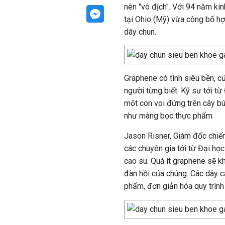
nên "vô địch". Với 94 năm kin
tại Ohio (Mỹ) vừa công bố h
dây chun.
Graphene có tính siêu bền, c
người từng biết. Kỹ sư tới t
một con voi đứng trên cây b
như màng bọc thực phẩm.
Jason Risner, Giám đốc chiến 
các chuyên gia tới từ Đại họ
cao su. Quá ít graphene sẽ k
đàn hồi của chúng. Các dây c
phẩm, đơn giản hóa quy trình