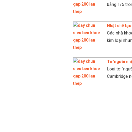
bằng 1/5 tron
Nhật chế tạo 
Các nhà khoa
kim loại như
Tơ 'người nhệ
Loại tơ "ngư
Cambridge ng