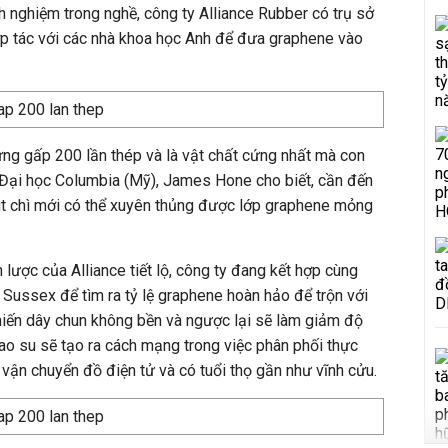
h nghiệm trong nghề, công ty Alliance Rubber có trụ sở
ợp tác với các nhà khoa học Anh để đưa graphene vào
ứng gấp 200 lần thép và là vật chất cứng nhất mà con
ừ Đại học Columbia (Mỹ), James Hone cho biết, cần đến
út chì mới có thể xuyên thủng được lớp graphene mỏng
lược của Alliance tiết lộ, công ty đang kết hợp cùng
c Sussex để tìm ra tỷ lệ graphene hoàn hảo để trộn với
hiến dây chun không bền và ngược lại sẽ làm giảm độ
ao su sẽ tạo ra cách mạng trong việc phân phối thực
 vận chuyển đồ điện tử và có tuổi thọ gần như vĩnh cửu.