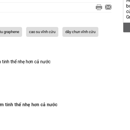
iệu graphene
cao su vĩnh cửu
dây chun vĩnh cửu
ôm tinh thể nhẹ hơn cả nước