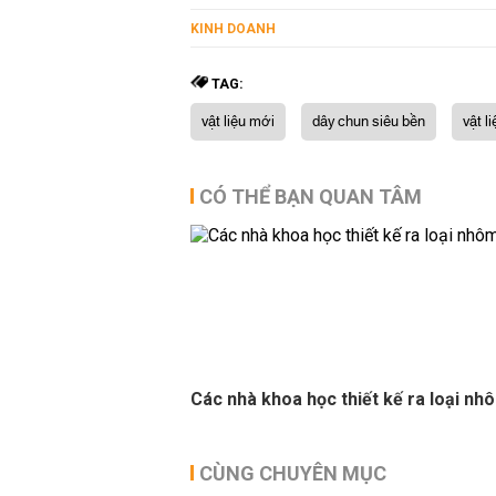
KINH DOANH
TAG:
vật liệu mới
dây chun siêu bền
vật l
CÓ THỂ BẠN QUAN TÂM
Các nhà khoa học thiết kế ra loại nh
CÙNG CHUYÊN MỤC