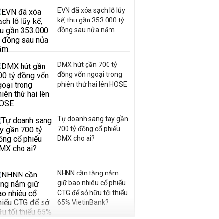
EVN đã xóa sạch lỗ lũy
kế, thu gần 353.000 tỷ
đồng sau nửa năm
DMX hút gần 700 tỷ
đồng vốn ngoại trong
phiên thứ hai lên HOSE
Tự doanh sang tay gần
700 tỷ đồng cổ phiếu
DMX cho ai?
NHNN cần tăng nắm
giữ bao nhiêu cổ phiếu
CTG để sở hữu tối thiểu
65% VietinBank?