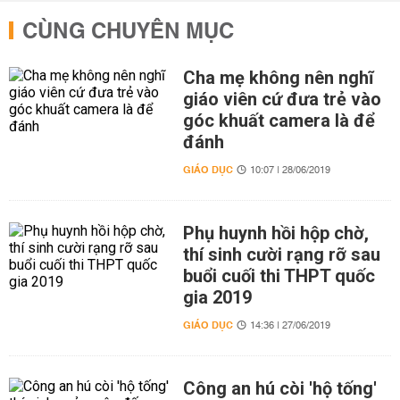
CÙNG CHUYÊN MỤC
Cha mẹ không nên nghĩ
giáo viên cứ đưa trẻ vào
góc khuất camera là để
đánh
GIÁO DỤC
10:07 | 28/06/2019
Phụ huynh hồi hộp chờ,
thí sinh cười rạng rỡ sau
buổi cuối thi THPT quốc
gia 2019
GIÁO DỤC
14:36 | 27/06/2019
Công an hú còi 'hộ tống'