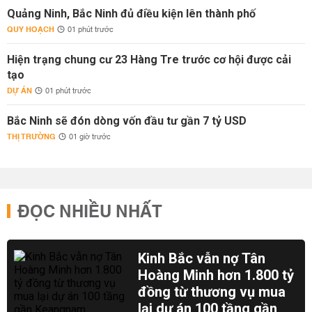
Quảng Ninh, Bắc Ninh đủ điều kiện lên thành phố
QUY HOẠCH
01 phút trước
Hiện trạng chung cư 23 Hàng Tre trước cơ hội được cải
tạo
DỰ ÁN
01 phút trước
Bắc Ninh sẽ đón dòng vốn đầu tư gần 7 tỷ USD
THỊ TRƯỜNG
01 giờ trước
ĐỌC NHIỀU NHẤT
Kinh Bắc vẫn nợ Tân
Hoàng Minh hơn 1.800 tỷ
đồng từ thương vụ mua
lại dự án 100 tầng gần