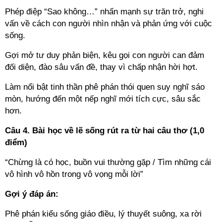
Phép điệp “Sao không…” nhấn mạnh sự trăn trở, nghi
vấn về cách con người nhìn nhận và phản ứng với cuộc
sống.
Gợi mở tư duy phản biện, kêu gọi con người can đảm
đối diện, đào sâu vấn đề, thay vì chấp nhận hời hợt.
Làm nổi bật tinh thần phê phán thói quen suy nghĩ sáo
mòn, hướng đến một nếp nghĩ mới tích cực, sâu sắc
hơn.
Câu 4. Bài học về lẽ sống rút ra từ hai câu thơ (1,0
điểm)
“Chừng là có học, buồn vui thường gặp / Tìm những cái
vô hình vô hồn trong vô vọng mỗi lời”
Gợi ý đáp án:
Phê phán kiểu sống giáo điều, lý thuyết suông, xa rời