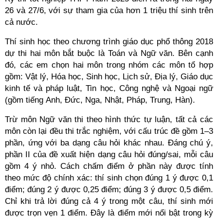
26 và 27/6, với sự tham gia của hơn 1 triệu thí sinh trên
cả nước.
Thí sinh học theo chương trình giáo dục phổ thông 2018
dự thi hai môn bắt buộc là Toán và Ngữ văn. Bên cạnh
đó, các em chọn hai môn trong nhóm các môn tổ hợp
gồm: Vật lý, Hóa học, Sinh học, Lịch sử, Địa lý, Giáo dục
kinh tế và pháp luật, Tin học, Công nghệ và Ngoại ngữ
(gồm tiếng Anh, Đức, Nga, Nhật, Pháp, Trung, Hàn).
Trừ môn Ngữ văn thi theo hình thức tự luận, tất cả các
môn còn lại đều thi trắc nghiệm, với cấu trúc đề gồm 1–3
phần, ứng với ba dạng câu hỏi khác nhau. Đáng chú ý,
phần II của đề xuất hiện dạng câu hỏi đúng/sai, mỗi câu
gồm 4 ý nhỏ. Cách chấm điểm ở phần này được tính
theo mức độ chính xác: thí sinh chọn đúng 1 ý được 0,1
điểm; đúng 2 ý được 0,25 điểm; đúng 3 ý được 0,5 điểm.
Chỉ khi trả lời đúng cả 4 ý trong một câu, thí sinh mới
được trọn vẹn 1 điểm. Đây là điểm mới nổi bật trong kỳ