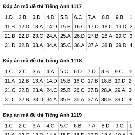
Đáp án mã đề thi Tiếng Anh 1117
1.D
2.B
3.D
4.D
5.B
6.C
7.A
8.B
9.B
10
11.B
12.D
13.A
14.D
15.B
16.C
17.D
18.C
19.D
20
21.B
22.D
23.C
24.A
25.A
26.D
27.B
28.A
29.C
30
31.D
32.B
33.A
34.A
35.C
36.A
37.A
38.B
39.D
40
Đáp án mã đề thi Tiếng Anh 1118
1.C
2.C
3.A
4.A
5.C
6.D
7.D
8.B
9.C
10
11.A
12.B
13.A
14.D
15.B
16.C
17.B
18.B
19.D
20
21.C
22.D
23.A
24.C
25.B
26.C
27.B
28.A
29.A
30
31.C
32.B
33.D
34.A
35.B
36.A
37.A
38.B
39.C
40
Đáp án mã đề thi Tiếng Anh 1119
1.C
2.C
3.A
4.C
5.C
6.B
7.A
8.D
9.C
10