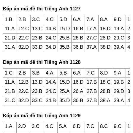
Đáp án mã đề thi Tiếng Anh 1127
1.B
2.B
3.C
4.C
5.D
6.A
7.A
8.A
9.D
10
11.A
12.C
13.C
14.B
15.D
16.B
17.A
18.D
19.A
20
21.D
22.C
23.B
24.C
25.B
26.B
27.C
28.D
29.C
30
31.A
32.D
33.D
34.D
35.B
36.B
37.A
38.D
39.A
40
Đáp án mã đề thi Tiếng Anh 1128
1.C
2.B
3.B
4.A
5.B
6.A
7.C
8.D
9.A
10
11.A
12.B
13.D
14.A
15.D
16.D
17.B
18.C
19.B
20
21.B
22.C
23.B
24.C
25.A
26.A
27.B
28.B
29.D
30
31.C
32.D
33.C
34.B
35.D
36.B
37.B
38.A
39.A
40
Đáp án mã đề thi Tiếng Anh 1129
1.A
2.D
3.C
4.C
5.A
6.D
7.C
8.C
9.C
10