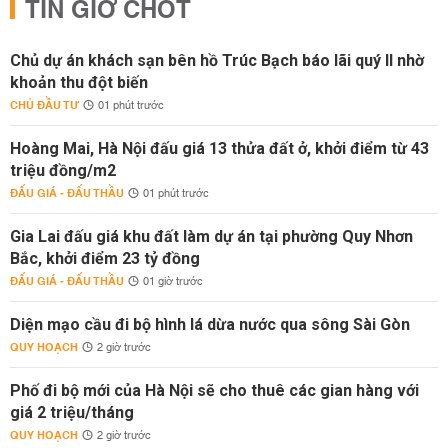
TIN GIỜ CHÓT
Chủ dự án khách sạn bên hồ Trúc Bạch báo lãi quý II nhờ
khoản thu đột biến
CHỦ ĐẦU TƯ
01 phút trước
Hoàng Mai, Hà Nội đấu giá 13 thửa đất ở, khởi điểm từ 43
triệu đồng/m2
ĐẤU GIÁ - ĐẤU THẦU
01 phút trước
Gia Lai đấu giá khu đất làm dự án tại phường Quy Nhơn
Bắc, khởi điểm 23 tỷ đồng
ĐẤU GIÁ - ĐẤU THẦU
01 giờ trước
Diện mạo cầu đi bộ hình lá dừa nước qua sông Sài Gòn
QUY HOẠCH
2 giờ trước
Phố đi bộ mới của Hà Nội sẽ cho thuê các gian hàng với
giá 2 triệu/tháng
QUY HOẠCH
2 giờ trước