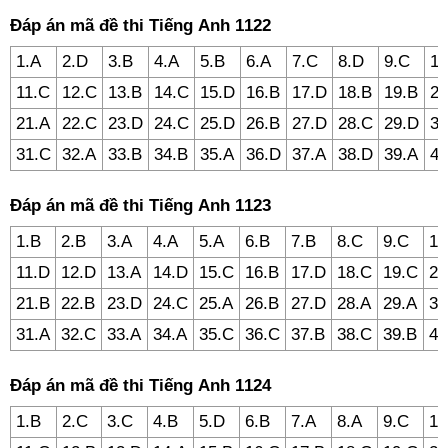
Đáp án mã đề thi Tiếng Anh 1122
1.A
2.D
3.B
4.A
5.B
6.A
7.C
8.D
9.C
10
11.C
12.C
13.B
14.C
15.D
16.B
17.D
18.B
19.B
20
21.A
22.C
23.D
24.C
25.D
26.B
27.D
28.C
29.D
30
31.C
32.A
33.B
34.B
35.A
36.D
37.A
38.D
39.A
40
Đáp án mã đề thi Tiếng Anh 1123
1.B
2.B
3.A
4.A
5.A
6.B
7.B
8.C
9.C
10
11.D
12.D
13.A
14.D
15.C
16.B
17.D
18.C
19.C
20
21.B
22.B
23.D
24.C
25.A
26.B
27.D
28.A
29.A
30
31.A
32.C
33.A
34.A
35.C
36.C
37.B
38.C
39.B
40
Đáp án mã đề thi Tiếng Anh 1124
1.B
2.C
3.C
4.B
5.D
6.B
7.A
8.A
9.C
10