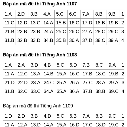
Đáp án mã đề thi Tiếng Anh 1107
1.A
2.D
3.B
4.A
5.C
6.C
7.A
8.B
9.B
10
11.C
12.D
13.C
14.A
15.B
16.C
17.D
18.B
19.B
20
21.B
22.B
23.B
24.A
25.C
26.C
27.A
28.C
29.C
30
31.B
32.B
33.D
34.B
35.B
36.A
37.D
38.C
39.A
40
Đáp án mã đề thi Tiếng Anh 1108
1.A
2.A
3.D
4.B
5.C
6.D
7.B
8.C
9.A
10
11.A
12.C
13.A
14.B
15.A
16.C
17.B
18.C
19.B
20
21.D
22.D
23.A
24.C
25.A
26.A
27.C
28.A
29.A
30
31.B
32.C
33.C
34.A
35.A
36.A
37.B
38.B
39.C
40
Đáp án mã đề thi Tiếng Anh 1109
1.D
2.D
3.B
4.D
5.C
6.B
7.A
8.B
9.C
10
11.A
12.A
13.D
14.A
15.A
16.D
17.C
18.D
19.C
20