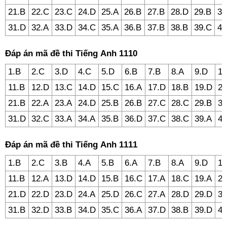
21.B
22.C
23.C
24.D
25.A
26.B
27.B
28.D
29.B
30
31.D
32.A
33.D
34.C
35.A
36.B
37.B
38.B
39.C
40
Đáp án mã đề thi Tiếng Anh 1110
1.B
2.C
3.D
4.C
5.D
6.B
7.B
8.A
9.D
10
11.B
12.D
13.C
14.D
15.C
16.A
17.D
18.B
19.D
20
21.B
22.A
23.A
24.D
25.B
26.B
27.C
28.C
29.B
30
31.D
32.C
33.A
34.A
35.B
36.D
37.C
38.C
39.A
40
Đáp án mã đề thi Tiếng Anh 1111
1.B
2.C
3.B
4.A
5.B
6.A
7.B
8.A
9.D
10
11.B
12.A
13.D
14.D
15.B
16.C
17.A
18.C
19.A
20
21.D
22.D
23.D
24.A
25.D
26.C
27.A
28.D
29.D
30
31.B
32.D
33.B
34.D
35.C
36.A
37.D
38.B
39.D
40