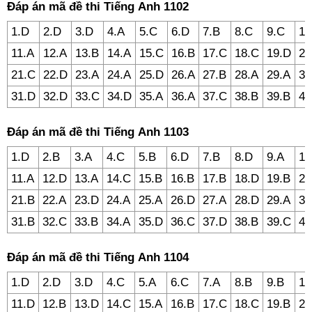
Đáp án mã đề thi Tiếng Anh 1102
1.D
2.D
3.D
4.A
5.C
6.D
7.B
8.C
9.C
10
11.A
12.A
13.B
14.A
15.C
16.B
17.C
18.C
19.D
20
21.C
22.D
23.A
24.A
25.D
26.A
27.B
28.A
29.A
30
31.D
32.D
33.C
34.D
35.A
36.A
37.C
38.B
39.B
40
Đáp án mã đề thi Tiếng Anh 1103
1.D
2.B
3.A
4.C
5.B
6.D
7.B
8.D
9.A
10
11.A
12.D
13.A
14.C
15.B
16.B
17.B
18.D
19.B
20
21.B
22.A
23.D
24.A
25.A
26.D
27.A
28.D
29.A
30
31.B
32.C
33.B
34.A
35.D
36.C
37.D
38.B
39.C
40
Đáp án mã đề thi Tiếng Anh 1104
1.D
2.D
3.D
4.C
5.A
6.C
7.A
8.B
9.B
10
11.D
12.B
13.D
14.C
15.A
16.B
17.C
18.C
19.B
20