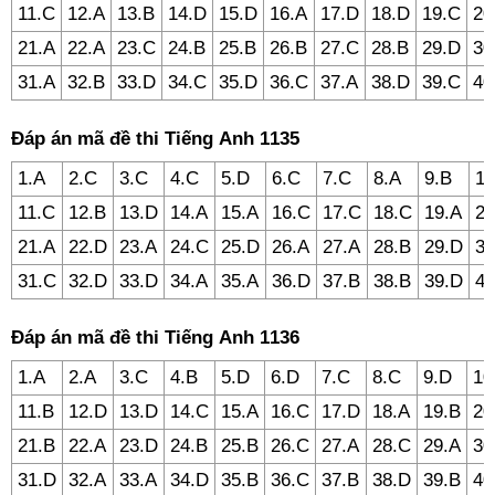
11.C
12.A
13.B
14.D
15.D
16.A
17.D
18.D
19.C
20
21.A
22.A
23.C
24.B
25.B
26.B
27.C
28.B
29.D
30
31.A
32.B
33.D
34.C
35.D
36.C
37.A
38.D
39.C
40
Đáp án mã đề thi Tiếng Anh 1135
1.A
2.C
3.C
4.C
5.D
6.C
7.C
8.A
9.B
10
11.C
12.B
13.D
14.A
15.A
16.C
17.C
18.C
19.A
20
21.A
22.D
23.A
24.C
25.D
26.A
27.A
28.B
29.D
30
31.C
32.D
33.D
34.A
35.A
36.D
37.B
38.B
39.D
40
Đáp án mã đề thi Tiếng Anh 1136
1.A
2.A
3.C
4.B
5.D
6.D
7.C
8.C
9.D
10
11.B
12.D
13.D
14.C
15.A
16.C
17.D
18.A
19.B
20
21.B
22.A
23.D
24.B
25.B
26.C
27.A
28.C
29.A
30
31.D
32.A
33.A
34.D
35.B
36.C
37.B
38.D
39.B
40