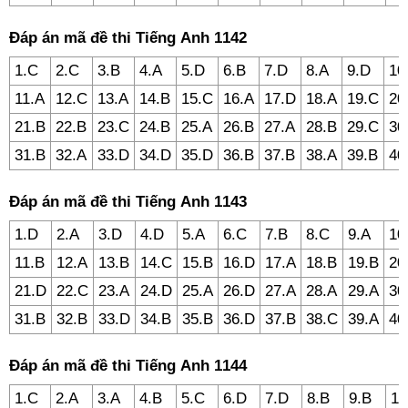
Đáp án mã đề thi Tiếng Anh 1142
1.C
2.C
3.B
4.A
5.D
6.B
7.D
8.A
9.D
10
11.A
12.C
13.A
14.B
15.C
16.A
17.D
18.A
19.C
20
21.B
22.B
23.C
24.B
25.A
26.B
27.A
28.B
29.C
30
31.B
32.A
33.D
34.D
35.D
36.B
37.B
38.A
39.B
40
Đáp án mã đề thi Tiếng Anh 1143
1.D
2.A
3.D
4.D
5.A
6.C
7.B
8.C
9.A
10
11.B
12.A
13.B
14.C
15.B
16.D
17.A
18.B
19.B
20
21.D
22.C
23.A
24.D
25.A
26.D
27.A
28.A
29.A
30
31.B
32.B
33.D
34.B
35.B
36.D
37.B
38.C
39.A
40
Đáp án mã đề thi Tiếng Anh 1144
1.C
2.A
3.A
4.B
5.C
6.D
7.D
8.B
9.B
10