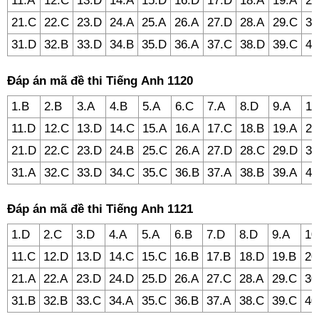
11.A
12.C
13.D
14.A
15.D
16.D
17.D
18.A
19.A
20
21.C
22.C
23.D
24.A
25.A
26.A
27.D
28.A
29.C
30
31.D
32.B
33.D
34.B
35.D
36.A
37.C
38.D
39.C
40
Đáp án mã đề thi Tiếng Anh 1120
1.B
2.B
3.A
4.B
5.A
6.C
7.A
8.D
9.A
10
11.D
12.C
13.D
14.C
15.A
16.A
17.C
18.B
19.A
20
21.D
22.C
23.D
24.B
25.C
26.A
27.D
28.C
29.D
30
31.A
32.C
33.D
34.C
35.C
36.B
37.A
38.B
39.A
40
Đáp án mã đề thi Tiếng Anh 1121
1.D
2.C
3.D
4.A
5.A
6.B
7.D
8.D
9.A
10
11.C
12.D
13.D
14.C
15.C
16.B
17.B
18.D
19.B
20
21.A
22.A
23.D
24.D
25.D
26.A
27.C
28.A
29.C
30
31.B
32.B
33.C
34.A
35.C
36.B
37.A
38.C
39.C
40