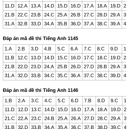
11.D
12.A
13.A
14.D
15.D
16.D
17.A
18.A
19.D
20
21.B
22.C
23.B
24.C
25.A
26.B
27.C
28.D
29.A
30
31.A
32.B
33.D
34.A
35.B
36.D
37.A
38.C
39.A
40
Đáp án mã đề thi Tiếng Anh 1145
1.A
2.B
3.D
4.B
5.C
6.A
7.C
8.C
9.D
10
11.B
12.C
13.D
14.D
15.C
16.D
17.C
18.C
19.D
20
21.B
22.D
23.D
24.A
25.B
26.D
27.D
28.B
29.A
30
31.A
32.D
33.B
34.C
35.C
36.A
37.C
38.C
39.D
40
Đáp án mã đề thi Tiếng Anh 1146
1.B
2.A
3.C
4.C
5.C
6.D
7.B
8.D
9.C
10
11.D
12.D
13.C
14.D
15.D
16.D
17.A
18.A
19.D
20
21.C
22.A
23.C
24.B
25.A
26.A
27.D
28.C
29.A
30
31.B
32.D
33.B
34.A
35.A
36.C
37.B
38.D
39.C
40