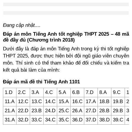
Đang cập nhật....
Đáp án môn Tiếng Anh tốt nghiệp THPT 2025 – 48 mã
đề đầy đủ (Chương trình 2018)
Dưới đây là đáp án môn Tiếng Anh trong kỳ thi tốt nghiệp
THPT 2025, được thực hiện bởi đội ngũ giáo viên chuyên
môn. Thí sinh có thể tham khảo để đối chiếu và kiểm tra
kết quả bài làm của mình:
Đáp án mã đề thi Tiếng Anh 1101
1.D
2.C
3.A
4.C
5.A
6.B
7.D
8.A
9.C
10
11.A
12.C
13.C
14.C
15.A
16.C
17.A
18.B
19.B
20
21.A
22.D
23.B
24.D
25.C
26.A
27.D
28.B
29.B
30
31.A
32.D
33.C
34.C
35.C
36.D
37.D
38.D
39.C
40