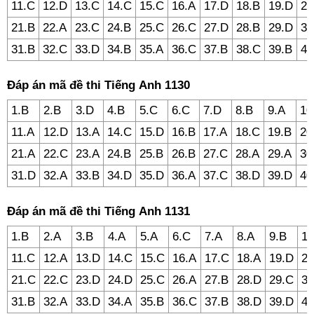
11.C
12.D
13.C
14.C
15.C
16.A
17.D
18.B
19.D
20
21.B
22.A
23.C
24.B
25.C
26.C
27.D
28.B
29.D
30
31.B
32.C
33.D
34.B
35.A
36.C
37.B
38.C
39.B
40
Đáp án mã đề thi Tiếng Anh 1130
1.B
2.B
3.D
4.B
5.C
6.C
7.D
8.B
9.A
10
11.A
12.D
13.A
14.C
15.D
16.B
17.A
18.C
19.B
20
21.A
22.C
23.A
24.B
25.B
26.B
27.C
28.A
29.A
30
31.D
32.A
33.B
34.D
35.D
36.A
37.C
38.D
39.D
40
Đáp án mã đề thi Tiếng Anh 1131
1.B
2.A
3.B
4.A
5.A
6.C
7.A
8.A
9.B
10
11.C
12.A
13.D
14.C
15.C
16.A
17.C
18.A
19.D
20
21.C
22.C
23.D
24.D
25.C
26.A
27.B
28.D
29.C
30
31.B
32.A
33.D
34.A
35.B
36.C
37.B
38.D
39.D
40