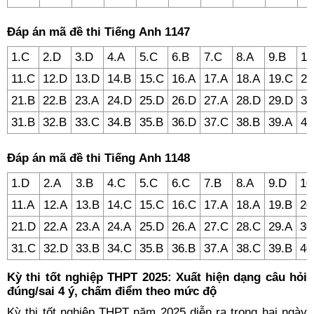
Đáp án mã đề thi Tiếng Anh 1147
1.C
2.D
3.D
4.A
5.C
6.B
7.C
8.A
9.B
10
11.C
12.D
13.D
14.B
15.C
16.A
17.A
18.A
19.C
20
21.B
22.B
23.A
24.D
25.D
26.D
27.A
28.D
29.D
30
31.B
32.B
33.C
34.B
35.B
36.D
37.C
38.B
39.A
40
Đáp án mã đề thi Tiếng Anh 1148
1.D
2.A
3.B
4.C
5.C
6.C
7.B
8.A
9.D
10
11.A
12.A
13.B
14.C
15.C
16.C
17.A
18.A
19.B
20
21.D
22.A
23.A
24.A
25.D
26.A
27.C
28.C
29.A
30
31.C
32.D
33.B
34.C
35.B
36.B
37.A
38.C
39.B
40
Kỳ thi tốt nghiệp THPT 2025: Xuất hiện dạng câu hỏi
đúng/sai 4 ý, chấm điểm theo mức độ
Kỳ thi tốt nghiệp THPT năm 2025 diễn ra trong hai ngày