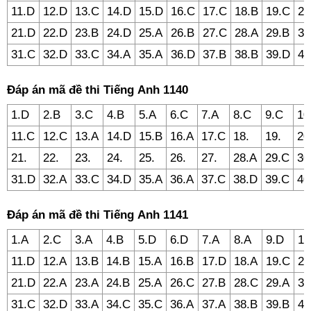
11.D
12.D
13.C
14.D
15.D
16.C
17.C
18.B
19.C
20
21.D
22.D
23.B
24.D
25.A
26.B
27.C
28.A
29.B
30
31.C
32.D
33.C
34.A
35.A
36.D
37.B
38.B
39.D
40
Đáp án mã đề thi Tiếng Anh 1140
1.D
2.B
3.C
4.B
5.A
6.C
7.A
8.C
9.C
10
11.C
12.C
13.A
14.D
15.B
16.A
17.C
18.
19.
20
21.
22.
23.
24.
25.
26.
27.
28.A
29.C
30
31.D
32.A
33.C
34.D
35.A
36.A
37.C
38.D
39.C
40
Đáp án mã đề thi Tiếng Anh 1141
1.A
2.C
3.A
4.B
5.D
6.D
7.A
8.A
9.D
10
11.D
12.A
13.B
14.B
15.A
16.B
17.D
18.A
19.C
20
21.D
22.A
23.A
24.B
25.A
26.C
27.B
28.C
29.A
30
31.C
32.D
33.A
34.C
35.C
36.A
37.A
38.B
39.B
40