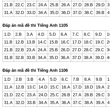
21.B
22.C
23.C
24.A
25.B
26.A
27.D
28.B
29.D
30
31.A
32.D
33.D
34.A
35.D
36.D
37.D
38.C
39.B
40
Đáp án mã đề thi Tiếng Anh 1105
1.D
2.B
3.A
4.D
5.D
6.A
7.C
8.C
9.D
10
11.B
12.B
13.B
14.C
15.B
16.C
17.D
18.C
19.C
20
21.B
22.B
23.A
24.A
25.B
26.D
27.D
28.C
29.C
30
31.B
32.B
33.B
34.A
35.D
36.A
37.D
38.A
39.D
40
Đáp án mã đề thi Tiếng Anh 1106
1.D
2.B
3.B
4.A
5.D
6.C
7.B
8.A
9.B
10
11.A
12.B
13.C
14.D
15.C
16.A
17.D
18.D
19.A
20
21.D
22.C
23.A
24.D
25.C
26.B
27.A
28.B
29.C
30
31.A
32.D
33.B
34.A
35.A
36.A
37.C
38.A
39.A
40