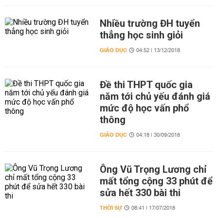
Nhiều trường ĐH tuyển
thẳng học sinh giỏi
GIÁO DỤC
04:52 | 13/12/2018
Đề thi THPT quốc gia
năm tới chủ yếu đánh giá
mức độ học vấn phổ
thông
GIÁO DỤC
04:18 | 30/09/2018
Ông Vũ Trọng Lương chỉ
mất tổng cộng 33 phút để
sửa hết 330 bài thi
THỜI SỰ
08:41 | 17/07/2018