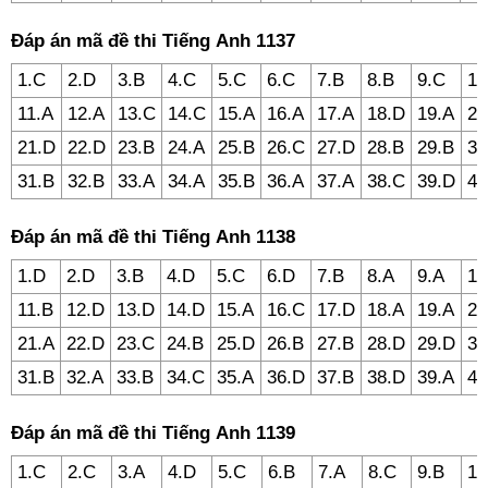
Đáp án mã đề thi Tiếng Anh 1137
1.C
2.D
3.B
4.C
5.C
6.C
7.B
8.B
9.C
10
11.A
12.A
13.C
14.C
15.A
16.A
17.A
18.D
19.A
20
21.D
22.D
23.B
24.A
25.B
26.C
27.D
28.B
29.B
30
31.B
32.B
33.A
34.A
35.B
36.A
37.A
38.C
39.D
40
Đáp án mã đề thi Tiếng Anh 1138
1.D
2.D
3.B
4.D
5.C
6.D
7.B
8.A
9.A
10
11.B
12.D
13.D
14.D
15.A
16.C
17.D
18.A
19.A
20
21.A
22.D
23.C
24.B
25.D
26.B
27.B
28.D
29.D
30
31.B
32.A
33.B
34.C
35.A
36.D
37.B
38.D
39.A
40
Đáp án mã đề thi Tiếng Anh 1139
1.C
2.C
3.A
4.D
5.C
6.B
7.A
8.C
9.B
10