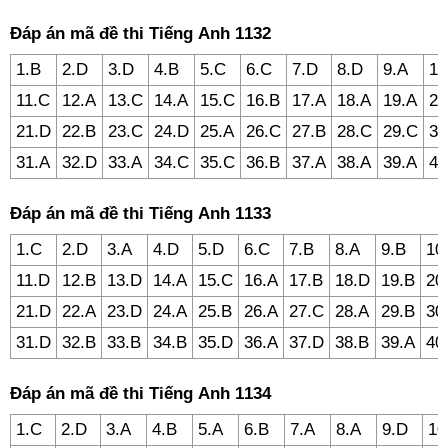
Đáp án mã đề thi Tiếng Anh 1132
1.B
2.D
3.D
4.B
5.C
6.C
7.D
8.D
9.A
10
11.C
12.A
13.C
14.A
15.C
16.B
17.A
18.A
19.A
20
21.D
22.B
23.C
24.D
25.A
26.C
27.B
28.C
29.C
30
31.A
32.D
33.A
34.C
35.C
36.B
37.A
38.A
39.A
40
Đáp án mã đề thi Tiếng Anh 1133
1.C
2.D
3.A
4.D
5.D
6.C
7.B
8.A
9.B
10
11.D
12.B
13.D
14.A
15.C
16.A
17.B
18.D
19.B
20
21.D
22.A
23.D
24.A
25.B
26.A
27.C
28.A
29.B
30
31.D
32.B
33.B
34.B
35.D
36.A
37.D
38.B
39.A
40
Đáp án mã đề thi Tiếng Anh 1134
1.C
2.D
3.A
4.B
5.A
6.B
7.A
8.A
9.D
10