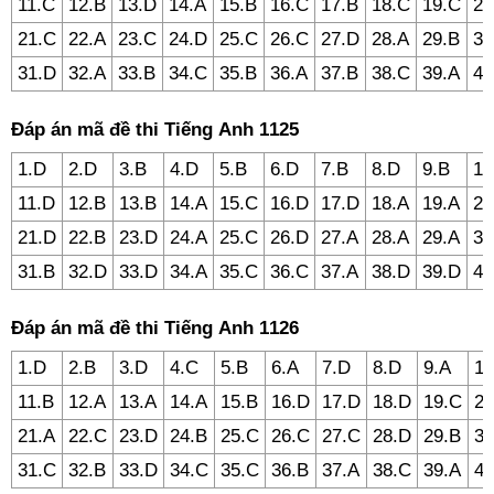
11.C
12.B
13.D
14.A
15.B
16.C
17.B
18.C
19.C
20
21.C
22.A
23.C
24.D
25.C
26.C
27.D
28.A
29.B
30
31.D
32.A
33.B
34.C
35.B
36.A
37.B
38.C
39.A
40
Đáp án mã đề thi Tiếng Anh 1125
1.D
2.D
3.B
4.D
5.B
6.D
7.B
8.D
9.B
10
11.D
12.B
13.B
14.A
15.C
16.D
17.D
18.A
19.A
20
21.D
22.B
23.D
24.A
25.C
26.D
27.A
28.A
29.A
30
31.B
32.D
33.D
34.A
35.C
36.C
37.A
38.D
39.D
40
Đáp án mã đề thi Tiếng Anh 1126
1.D
2.B
3.D
4.C
5.B
6.A
7.D
8.D
9.A
10
11.B
12.A
13.A
14.A
15.B
16.D
17.D
18.D
19.C
20
21.A
22.C
23.D
24.B
25.C
26.C
27.C
28.D
29.B
30
31.C
32.B
33.D
34.C
35.C
36.B
37.A
38.C
39.A
40