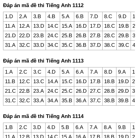
Đáp án mã đề thi Tiếng Anh 1112
1.D
2.A
3.B
4.B
5.A
6.B
7.D
8.C
9.D
10
11.A
12.A
13.D
14.C
15.A
16.D
17.D
18.C
19.B
20
21.D
22.D
23.B
24.C
25.B
26.B
27.B
28.C
29.B
30
31.A
32.C
33.D
34.C
35.C
36.B
37.D
38.C
39.C
40
Đáp án mã đề thi Tiếng Anh 1113
1.A
2.C
3.C
4.D
5.A
6.A
7.A
8.D
9.A
10
11.B
12.C
13.C
14.A
15.C
16.D
17.B
18.B
19.D
20
21.C
22.B
23.A
24.C
25.C
26.D
27.C
28.B
29.D
30
31.C
32.C
33.A
34.A
35.B
36.A
37.C
38.B
39.B
40
Đáp án mã đề thi Tiếng Anh 1114
1.B
2.C
3.D
4.D
5.B
6.A
7.A
8.A
9.B
10
11.A
12.B
13.D
14.C
15.A
16.A
17.B
18.B
19.D
20