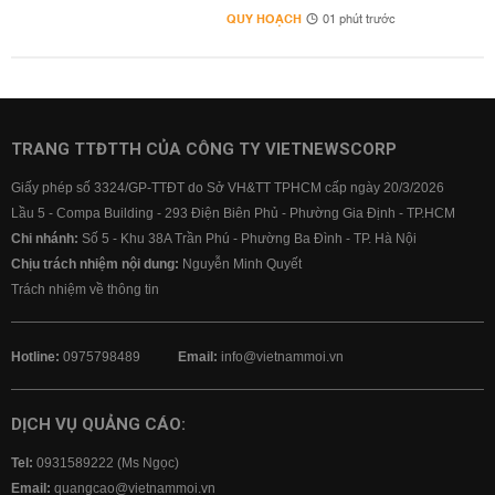
QUY HOẠCH
01 phút trước
TRANG TTĐTTH CỦA CÔNG TY VIETNEWSCORP
Giấy phép số 3324/GP-TTĐT do Sở VH&TT TPHCM cấp ngày 20/3/2026
Lầu 5 - Compa Building - 293 Điện Biên Phủ - Phường Gia Định - TP.HCM
Chi nhánh:
Số 5 - Khu 38A Trần Phú - Phường Ba Đình - TP. Hà Nội
Chịu trách nhiệm nội dung:
Nguyễn Minh Quyết
Trách nhiệm về thông tin
Hotline:
0975798489
Email:
info@vietnammoi.vn
DỊCH VỤ QUẢNG CÁO:
Tel:
0931589222 (Ms Ngọc)
Email:
quangcao@vietnammoi.vn