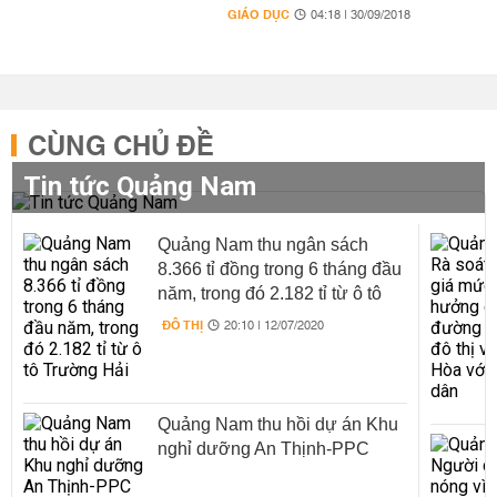
GIÁO DỤC
04:18 | 30/09/2018
CÙNG CHỦ ĐỀ
Tin tức Quảng Nam
Quảng Nam thu ngân sách
8.366 tỉ đồng trong 6 tháng đầu
năm, trong đó 2.182 tỉ từ ô tô
Trường Hải
ĐÔ THỊ
20:10 | 12/07/2020
Quảng Nam thu hồi dự án Khu
nghỉ dưỡng An Thịnh-PPC