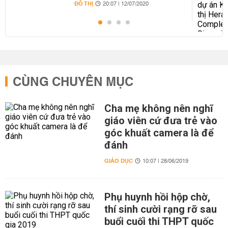
ĐÔ THỊ
20:07 | 12/07/2020
CÙNG CHUYÊN MỤC
Cha mẹ không nên nghĩ
giáo viên cứ đưa trẻ vào
góc khuất camera là để
đánh
GIÁO DỤC
10:07 | 28/06/2019
Phụ huynh hồi hộp chờ,
thí sinh cười rạng rỡ sau
buổi cuối thi THPT quốc