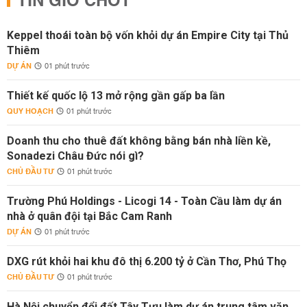
TIN GIỜ CHÓT
Keppel thoái toàn bộ vốn khỏi dự án Empire City tại Thủ
Thiêm
DỰ ÁN
01 phút trước
Thiết kế quốc lộ 13 mở rộng gần gấp ba lần
QUY HOẠCH
01 phút trước
Doanh thu cho thuê đất không bằng bán nhà liền kề,
Sonadezi Châu Đức nói gì?
CHỦ ĐẦU TƯ
01 phút trước
Trường Phú Holdings - Licogi 14 - Toàn Cầu làm dự án
nhà ở quân đội tại Bắc Cam Ranh
DỰ ÁN
01 phút trước
DXG rút khỏi hai khu đô thị 6.200 tỷ ở Cần Thơ, Phú Thọ
CHỦ ĐẦU TƯ
01 phút trước
Hà Nội chuyển đổi đất Tây Tựu làm dự án trung tâm văn