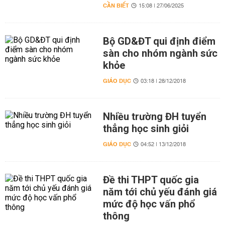
CẦN BIẾT
15:08 | 27/06/2025
Bộ GD&ĐT qui định điểm
sàn cho nhóm ngành sức
khỏe
GIÁO DỤC
03:18 | 28/12/2018
Nhiều trường ĐH tuyển
thẳng học sinh giỏi
GIÁO DỤC
04:52 | 13/12/2018
Đề thi THPT quốc gia
năm tới chủ yếu đánh giá
mức độ học vấn phổ
thông