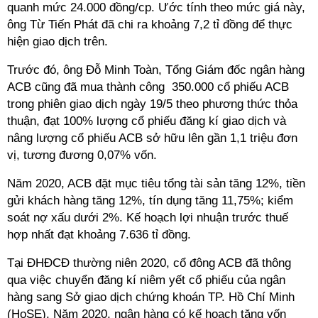
quanh mức 24.000 đồng/cp. Ước tính theo mức giá này,
ông Từ Tiến Phát đã chi ra khoảng 7,2 tỉ đồng để thực
hiện giao dịch trên.
Trước đó, ông Đỗ Minh Toàn, Tổng Giám đốc ngân hàng
ACB cũng đã mua thành công 350.000 cổ phiếu ACB
trong phiên giao dịch ngày 19/5 theo phương thức thỏa
thuận, đạt 100% lượng cổ phiếu đăng kí giao dịch và
nâng lượng cổ phiếu ACB sở hữu lên gần 1,1 triệu đơn
vị, tương đương 0,07% vốn.
Năm 2020, ACB đặt mục tiêu tổng tài sản tăng 12%, tiền
gửi khách hàng tăng 12%, tín dụng tăng 11,75%; kiểm
soát nợ xấu dưới 2%. Kế hoạch lợi nhuận trước thuế
hợp nhất đạt khoảng 7.636 tỉ đồng.
Tại ĐHĐCĐ thường niên 2020, cổ đông ACB đã thông
qua việc chuyển đăng kí niêm yết cổ phiếu của ngân
hàng sang Sở giao dịch chứng khoán TP. Hồ Chí Minh
(HoSE). Năm 2020, ngân hàng có kế hoạch tăng vốn