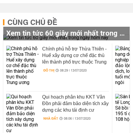
CÙNG CHỦ ĐỀ
Xem tin tức 60 giây mới nhất trong ngày hôm nay
Chính phủ hỗ trợ Thừa Thiên -
Huế xây dựng cơ chế đặc thù
lên thành phố trực thuộc Trung
ương
ĐÔ THỊ
08:29 | 13/07/2020
Qui hoạch phân khu KKT Vân
Đồn phải đảm bảo diện tích xây
dựng các khu tái định cư
NHÀ ĐẤT
08:06 | 13/07/2020