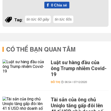
0
Chia sẻ
tin tức 60 giây
tin tức 60s
Tag:
CÓ THỂ BẠN QUAN TÂM
Luật sư hàng đầu của
ông Trump nhiễm Covid-
19
ĐÔ THỊ
06:54 | 07/12/2020
Tài sản của ông chủ
Uniqlo tăng gấp đôi lên