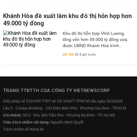
Khánh Hòa đề xuất làm khu đô thị hỗn hợp hơn
49.000 tỷ đồng
Khu đô thị hỗn hợp Vĩnh Lương,
tổng vốn hơn 49.000 tỷ đồng vừa
được UBND Khánh Hòa trình...
DỰ ÁN
8 giờ trước
TRANG TTĐTTH CỦA CÔNG TY VIETNEWSCORP
Giấy phép số 3324/GP-TTĐT do Sở VH&TT TPHCM cấp ngày 20/3/2026
Lầu 5 - Compa Building - 293 Điện Biên Phủ - Phường Gia Định - TP.HCM
Chi nhánh:
Số 5 - Khu 38A Trần Phú - Phường Ba Đình - TP. Hà Nội
Chịu trách nhiệm nội dung:
Nguyễn Minh Quyết
Trách nhiệm về thông tin