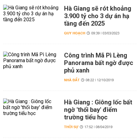
Hà Giang sẽ rót khoảng
3.900 tỷ cho 3 dự án hạ
tầng đến 2025
QUY HOẠCH
09:39 | 03/03/2023
Công trình Mã Pì Lèng
Panorama bất ngờ được
phủ xanh
NHÀ ĐẤT
08:22 | 12/10/2019
Hà Giang : Giông lốc bất
ngờ 'thổi bay' điểm
trường tiểu học
THỜI SỰ
17:52 | 08/04/2019