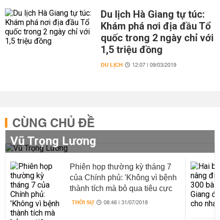
Du lịch Hà Giang tự túc:
Khám phá nơi địa đầu Tổ
quốc trong 2 ngày chỉ với
1,5 triệu đồng
DU LỊCH
12:07 | 09/03/2019
CÙNG CHỦ ĐỀ
Vũ Trọng Lương
Phiên họp thường kỳ tháng 7
của Chính phủ: 'Không vì bệnh
thành tích mà bỏ qua tiêu cực
tại kỳ thi THPT Quốc gia vừa
THỜI SỰ
08:46 | 31/07/2018
qua'