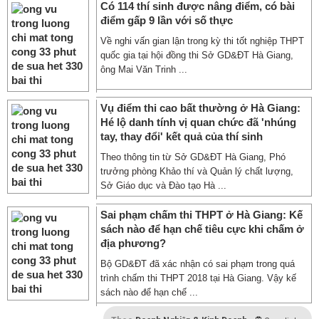
Có 114 thí sinh được nâng điểm, có bài
điểm gấp 9 lần với số thực
Về nghi vấn gian lận trong kỳ thi tốt nghiệp THPT
quốc gia tại hội đồng thi Sở GD&ĐT Hà Giang,
ông Mai Văn Trinh ...
Vụ điểm thi cao bất thường ở Hà Giang:
Hé lộ danh tính vị quan chức đã 'nhúng
tay, thay đổi' kết quả của thí sinh
Theo thông tin từ Sở GD&ĐT Hà Giang, Phó
trưởng phòng Khảo thí và Quản lý chất lượng,
Sở Giáo dục và Đào tạo Hà ...
Sai phạm chấm thi THPT ở Hà Giang: Kế
sách nào để hạn chế tiêu cực khi chấm ở
địa phương?
Bộ GD&ĐT đã xác nhận có sai phạm trong quá
trình chấm thi THPT 2018 tại Hà Giang. Vậy kế
sách nào để hạn chế ...