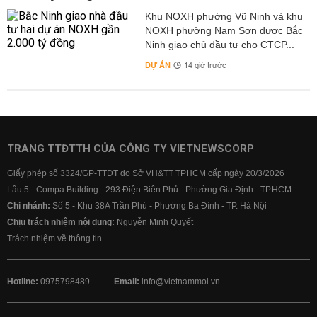
Khu NOXH phường Vũ Ninh và khu
NOXH phường Nam Sơn được Bắc
Ninh giao chủ đầu tư cho CTCP...
DỰ ÁN
14 giờ trước
TRANG TTĐTTH CỦA CÔNG TY VIETNEWSCORP
Giấy phép số 3324/GP-TTĐT do Sở VH&TT TPHCM cấp ngày 20/3/2026
Lầu 5 - Compa Building - 293 Điện Biên Phủ - Phường Gia Định - TP.HCM
Chi nhánh:
Số 5 - Khu 38A Trần Phú - Phường Ba Đình - TP. Hà Nội
Chịu trách nhiệm nội dung:
Nguyễn Minh Quyết
Trách nhiệm về thông tin
Hotline:
0975798489
Email:
info@vietnammoi.vn