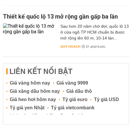
Thiết kế quốc lộ 13 mở rộng gần gấp ba lần
Sau hơn 20 năm chờ đợi, quốc lộ 13
ở cửa ngõ TP HCM chuẩn bị được
mở rộng lên 60 m, 10-14 làn...
QUY HOẠCH
01 phút trước
LIÊN KẾT NỔI BẬT
Giá vàng hôm nay
Giá vàng 9999
Giá xăng dầu hôm nay
Giá dầu thô
Giá heo hơi hôm nay
Tỷ giá euro
Tỷ giá USD
Tỷ giá yen Nhật
Tỷ giá vietcombank
Lịch cúp điện
Lãi suất ngân hàng
Lãi suất tiết kiệm
Lãi suất tiền gửi