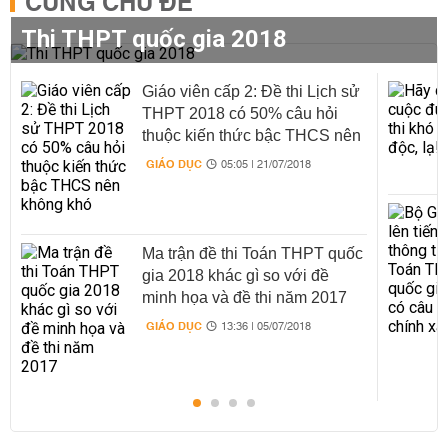
CÙNG CHỦ ĐỀ
Thi THPT quốc gia 2018
Giáo viên cấp 2: Đề thi Lịch sử
THPT 2018 có 50% câu hỏi
thuộc kiến thức bậc THCS nên
không khó
GIÁO DỤC
05:05 | 21/07/2018
Ma trận đề thi Toán THPT quốc
gia 2018 khác gì so với đề
minh họa và đề thi năm 2017
GIÁO DỤC
13:36 | 05/07/2018