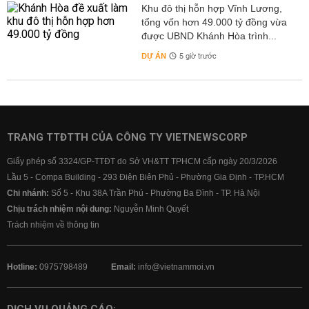
Khu đô thị hỗn hợp Vĩnh Lương,
tổng vốn hơn 49.000 tỷ đồng vừa
được UBND Khánh Hòa trình...
DỰ ÁN
5 giờ trước
TRANG TTĐTTH CỦA CÔNG TY VIETNEWSCORP
Giấy phép số 3324/GP-TTĐT do Sở VH&TT TPHCM cấp ngày 20/3/2026
Lầu 5 - Compa Building - 293 Điện Biên Phủ - Phường Gia Định - TP.HCM
Chi nhánh:
Số 5 - Khu 38A Trần Phú - Phường Ba Đình - TP. Hà Nội
Chịu trách nhiệm nội dung:
Nguyễn Minh Quyết
Trách nhiệm về thông tin
Hotline:
0975798489
Email:
info@vietnammoi.vn