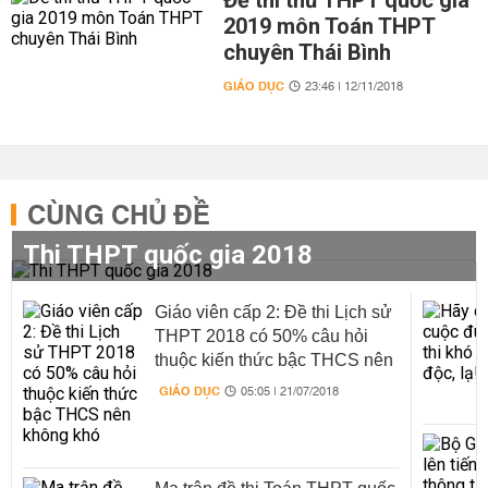
Đề thi thử THPT quốc gia
2019 môn Toán THPT
chuyên Thái Bình
GIÁO DỤC
23:46 | 12/11/2018
CÙNG CHỦ ĐỀ
Thi THPT quốc gia 2018
Giáo viên cấp 2: Đề thi Lịch sử
THPT 2018 có 50% câu hỏi
thuộc kiến thức bậc THCS nên
không khó
GIÁO DỤC
05:05 | 21/07/2018