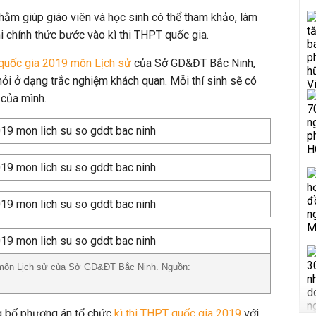
hằm giúp giáo viên và học sinh có thể tham khảo, làm
i chính thức bước vào kì thi THPT quốc gia.
 quốc gia 2019 môn Lịch sử
của Sở GD&ĐT Bắc Ninh,
hỏi ở dạng trắc nghiệm khách quan. Mỗi thí sinh sẽ có
 của mình.
 môn Lịch sử của Sở GD&ĐT Bắc Ninh. Nguồn:
 bố phương án tổ chức
kì thi THPT quốc gia 2019
với