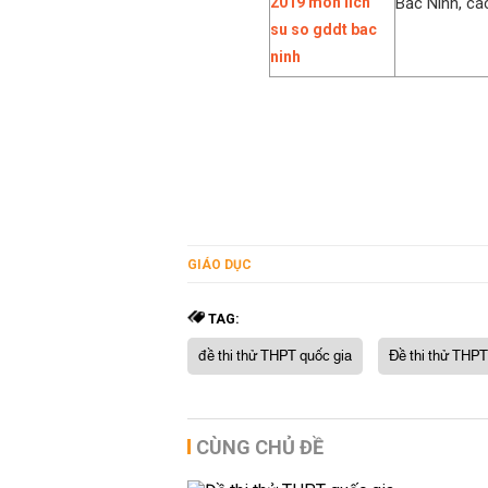
Bắc Ninh, các
GIÁO DỤC
TAG:
đề thi thử THPT quốc gia
Đề thi thử THPT
CÙNG CHỦ ĐỀ