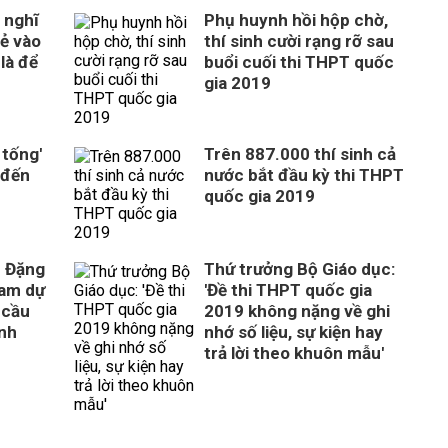
 nghĩ
Phụ huynh hồi hộp chờ,
rẻ vào
thí sinh cười rạng rỡ sau
là để
buổi cuối thi THPT quốc
gia 2019
 tống'
Trên 887.000 thí sinh cả
 đến
nước bắt đầu kỳ thi THPT
quốc gia 2019
c Đặng
Thứ trưởng Bộ Giáo dục:
ham dự
'Đề thi THPT quốc gia
y cầu
2019 không nặng về ghi
inh
nhớ số liệu, sự kiện hay
trả lời theo khuôn mẫu'