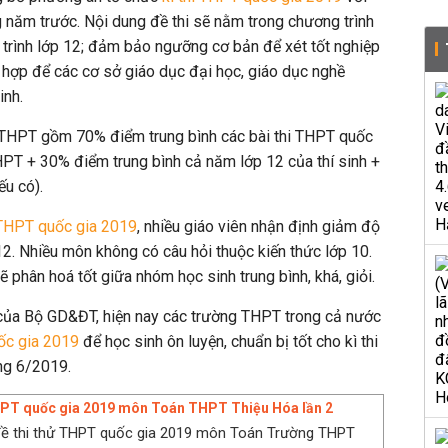
 năm trước. Nội dung đề thi sẽ nằm trong chương trình
trình lớp 12; đảm bảo ngưỡng cơ bản để xét tốt nghiệp
hợp để các cơ sở giáo dục đại học, giáo dục nghề
inh.
p THPT gồm 70% điểm trung bình các bài thi THPT quốc
HPT + 30% điểm trung bình cả năm lớp 12 của thí sinh +
ếu có).
 THPT quốc gia 2019
, nhiều giáo viên nhận định giảm độ
12. Nhiều môn không có câu hỏi thuộc kiến thức lớp 10.
 phân hoá tốt giữa nhóm học sinh trung bình, khá, giỏi.
 của Bộ GD&ĐT, hiện nay các trường THPT trong cả nước
ốc gia 2019
để học sinh ôn luyện, chuẩn bị tốt cho kì thi
áng 6/2019.
THPT quốc gia 2019 môn Toán THPT Thiệu Hóa lần 2
 đề thi thử THPT quốc gia 2019 môn Toán Trường THPT