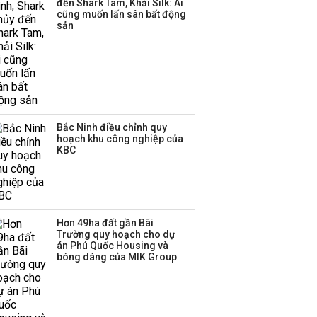
đến Shark Tam, Khải Silk: Ai
triển quỹ hưu trí: Từ tiết
cũng muốn lấn sân bất động
kiệm gia đình thành
sản
nguồn cấp vốn dài hạn
và kinh nghiệm từ
Malaysia
Bắc Ninh điều chỉnh quy
hoạch khu công nghiệp của
KBC
Hơn 49ha đất gần Bãi
Trường quy hoạch cho dự
án Phú Quốc Housing và
bóng dáng của MIK Group