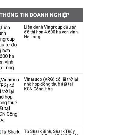
BIDV sắp phát hành
THÔNG TIN DOANH NGHIỆP
gần 500 triệu cổ phiếu,
tăng vốn lên gần
Liên danh Vingroup đầu tư
77.800 tỷ
đô thị hơn 4.600 ha ven vịnh
Hạ Long
Dàn lãnh đạo GenZ nhà
Vingroup,
Techcombank,
VPBank, PC1: Người
nắm 10.000 tỷ đồng cổ
phiếu, người làm chủ
Vinaruco (VRG) có lãi trở lại
tịch ở tuổi 27
nhờ hợp đồng thuê đất tại
KCN Cộng Hòa
Lãnh đạo Vinamilk:
Tăng quy mô đàn bò
thêm 8.000 con, đã
chốt giá nguyên liệu
đến tháng 11
Từ Shark Bình, Shark Thủy
Việt Nam muốn phát