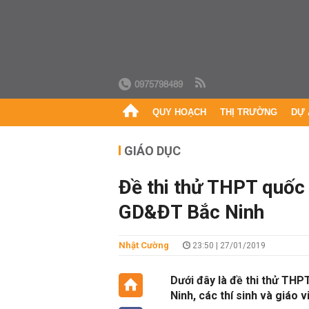
0975798489
QUY HOẠCH
THỊ TRƯỜNG
DỰ 
GIÁO DỤC
Đề thi thử THPT quốc
GD&ĐT Bắc Ninh
Nhật Cường
23:50 | 27/01/2019
Dưới đây là đề thi thử TH
Ninh, các thí sinh và giáo 