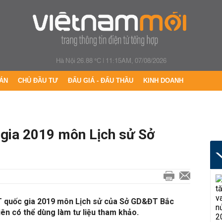
Hà Nội 26.88 °C
|
11:15AM, 07/08/2026
ÁN
CHỦ ĐẦU TƯ
ĐẤU GIÁ - ĐẤU THẦU
KINH DOANH
 gia 2019 môn Lịch sử Sở
PT quốc gia 2019 môn Lịch sử của Sở GD&ĐT Bắc
viên có thể dùng làm tư liệu tham khảo.