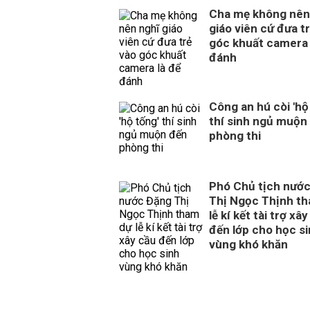
Cha mẹ không nên
giáo viên cứ đưa t
góc khuất camera 
đánh
Công an hú còi 'hộ
thí sinh ngủ muộn
phòng thi
Phó Chủ tịch nướ
Thị Ngọc Thịnh t
lễ kí kết tài trợ xâ
đến lớp cho học s
vùng khó khăn