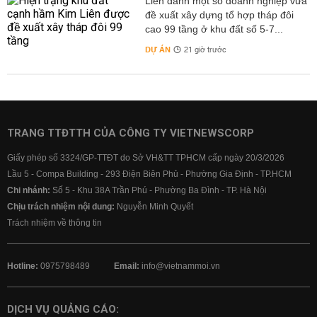
Liên danh một số doanh nghiệp vừa
đề xuất xây dựng tổ hợp tháp đôi
cao 99 tầng ở khu đất số 5-7...
DỰ ÁN
21 giờ trước
TRANG TTĐTTH CỦA CÔNG TY VIETNEWSCORP
Giấy phép số 3324/GP-TTĐT do Sở VH&TT TPHCM cấp ngày 20/3/2026
Lầu 5 - Compa Building - 293 Điện Biên Phủ - Phường Gia Định - TP.HCM
Chi nhánh:
Số 5 - Khu 38A Trần Phú - Phường Ba Đình - TP. Hà Nội
Chịu trách nhiệm nội dung:
Nguyễn Minh Quyết
Trách nhiệm về thông tin
Hotline:
0975798489
Email:
info@vietnammoi.vn
DỊCH VỤ QUẢNG CÁO: