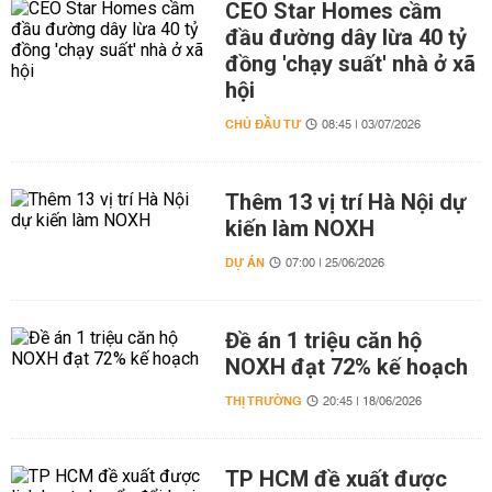
CEO Star Homes cầm
đầu đường dây lừa 40 tỷ
đồng 'chạy suất' nhà ở xã
hội
CHỦ ĐẦU TƯ
08:45 | 03/07/2026
Thêm 13 vị trí Hà Nội dự
kiến làm NOXH
DỰ ÁN
07:00 | 25/06/2026
Đề án 1 triệu căn hộ
NOXH đạt 72% kế hoạch
THỊ TRƯỜNG
20:45 | 18/06/2026
TP HCM đề xuất được