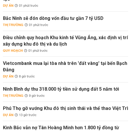
DỰ ÁN
01 phút trước
Bắc Ninh sẽ đón dòng vốn đầu tư gần 7 tỷ USD
THỊ TRƯỜNG
01 phút trước
Điều chỉnh quy hoạch Khu kinh tế Vũng Áng, xác định vị trí
xây dựng khu đô thị và du lịch
QUY HOẠCH
01 phút trước
Vietcombank mua lại tòa nhà trên 'đất vàng' tại bến Bạch
Đằng
DỰ ÁN
8 giờ trước
Ninh Bình dự thu 318.000 tỷ tiền sử dụng đất 5 năm tới
THỊ TRƯỜNG
9 giờ trước
Phú Thọ gỡ vướng Khu đô thị sinh thái và thể thao Việt Trì
DỰ ÁN
13 giờ trước
Kinh Bắc vẫn nợ Tân Hoàng Minh hơn 1.800 tỷ đồng từ