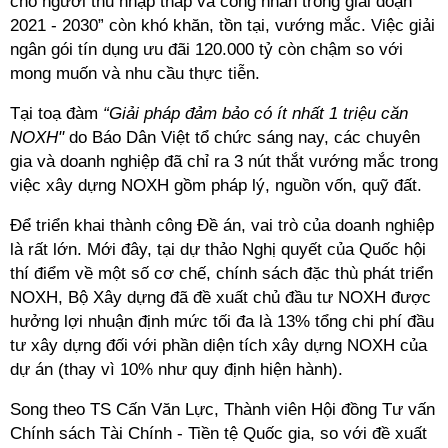
cho người thu nhập thấp và công nhân trong giai đoạn
2021 - 2030” còn khó khăn, tồn tại, vướng mắc. Việc giải
ngân gói tín dụng ưu đãi 120.000 tỷ còn chậm so với
mong muốn và nhu cầu thực tiễn.
Tại
toạ đàm
“Giải pháp đảm bảo có ít nhất 1 triệu căn
NOXH"
do Báo Dân Việt tổ chức sáng nay, các chuyên
gia và doanh nghiệp đã chỉ ra 3 nút thắt vướng mắc trong
việc xây dựng NOXH gồm pháp lý, nguồn vốn, quỹ đất.
Để triển khai thành công Đề án, vai trò của doanh nghiệp
là rất lớn. Mới đây, tại dự thảo Nghị quyết của Quốc hội
thí điểm về một số cơ chế, chính sách đặc thù phát triển
NOXH, Bộ Xây dựng đã đề xuất chủ đầu tư NOXH được
hưởng lợi nhuận định mức
tối đa là 13% tổng chi phí đầu
tư xây dựng đối với phần diện tích xây dựng NOXH của
dự án (thay vì 10% như quy định hiện hành).
Song theo T
S Cấn Văn Lực, T
hành viên Hội đồng Tư vấn
Chính sách Tài Chính - Tiền tệ Quốc gia, so với đề xuất