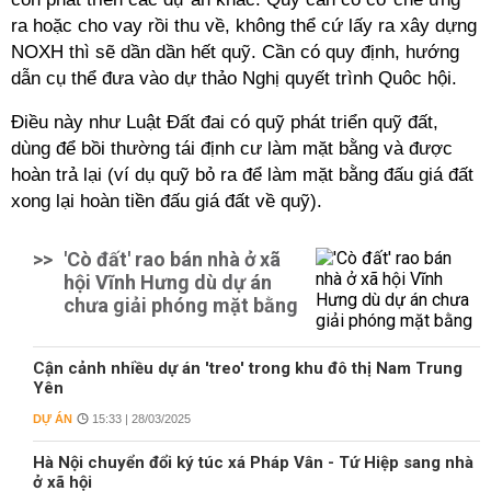
ra hoặc cho vay rồi thu về, không thể cứ lấy ra xây dựng
NOXH thì sẽ dần dần hết quỹ.
Cần có quy định, hướng
dẫn cụ thể đưa vào dự thảo Nghị quyết trình Quôc hội.
Điều này như Luật Đất đai có quỹ phát triển quỹ đất,
dùng để bồi thường tái định cư làm mặt bằng và được
hoàn trả lại (ví dụ quỹ bỏ ra để làm mặt bằng đấu giá đất
xong lại hoàn tiền đấu giá đất về quỹ).
>>
'Cò đất' rao bán nhà ở xã
hội Vĩnh Hưng dù dự án
chưa giải phóng mặt bằng
Cận cảnh nhiều dự án 'treo' trong khu đô thị Nam Trung
Yên
DỰ ÁN
15:33 | 28/03/2025
Hà Nội chuyển đổi ký túc xá Pháp Vân - Tứ Hiệp sang nhà
ở xã hội