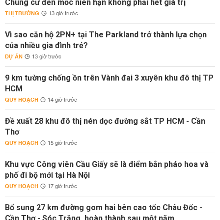
Chung cư đến mốc niên hạn không phải hết giá trị
THỊ TRƯỜNG
13 giờ trước
Vì sao căn hộ 2PN+ tại The Parkland trở thành lựa chọn
của nhiều gia đình trẻ?
DỰ ÁN
13 giờ trước
9 km tường chống ồn trên Vành đai 3 xuyên khu đô thị TP
HCM
QUY HOẠCH
14 giờ trước
Đề xuất 28 khu đô thị nén dọc đường sắt TP HCM - Cần
Thơ
QUY HOẠCH
15 giờ trước
Khu vực Công viên Cầu Giấy sẽ là điểm bắn pháo hoa và
phố đi bộ mới tại Hà Nội
QUY HOẠCH
17 giờ trước
Bổ sung 27 km đường gom hai bên cao tốc Châu Đốc -
Cần Thơ - Sóc Trăng, hoàn thành sau một năm