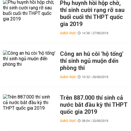
Phụ huynh hồi hộp chờ,
thí sinh cười rạng rỡ sau
buổi cuối thi THPT quốc
gia 2019
GIÁO DỤC
14:36 | 27/06/2019
Công an hú còi 'hộ tống'
thí sinh ngủ muộn đến
phòng thi
GIÁO DỤC
10:32 | 26/06/2019
Trên 887.000 thí sinh cả
nước bắt đầu kỳ thi THPT
quốc gia 2019
GIÁO DỤC
08:04 | 25/06/2019