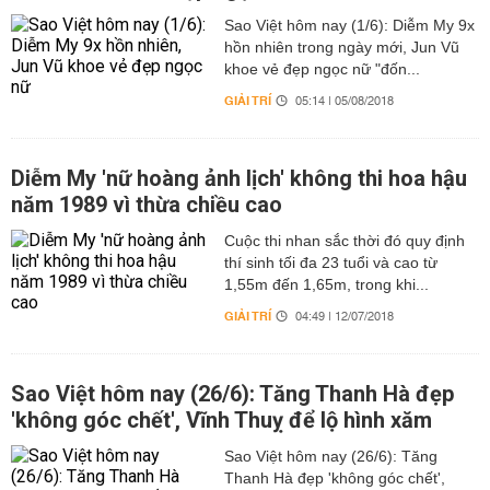
Sao Việt hôm nay (1/6): Diễm My 9x
hồn nhiên trong ngày mới, Jun Vũ
khoe vẻ đẹp ngọc nữ "đốn...
GIẢI TRÍ
05:14 | 05/08/2018
Diễm My 'nữ hoàng ảnh lịch' không thi hoa hậu
năm 1989 vì thừa chiều cao
Cuộc thi nhan sắc thời đó quy định
thí sinh tối đa 23 tuổi và cao từ
1,55m đến 1,65m, trong khi...
GIẢI TRÍ
04:49 | 12/07/2018
Sao Việt hôm nay (26/6): Tăng Thanh Hà đẹp
'không góc chết', Vĩnh Thuỵ để lộ hình xăm
Sao Việt hôm nay (26/6): Tăng
Thanh Hà đẹp 'không góc chết',