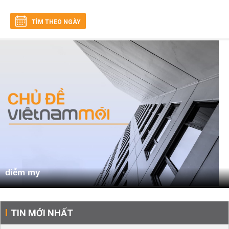
TÌM THEO NGÀY
diễm my
TIN MỚI NHẤT