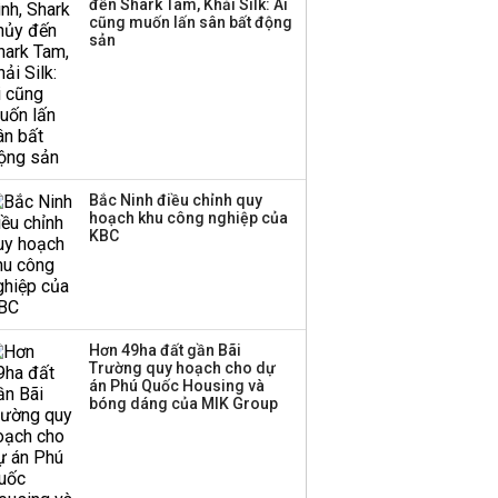
đến Shark Tam, Khải Silk: Ai
cũng muốn lấn sân bất động
Lãnh đạo MB nói gì về
sản
việc tài trợ cho 18 dự án
Vingroup, Sungroup và
Masterise?
Bắc Ninh điều chỉnh quy
hoạch khu công nghiệp của
KBC
Hơn 49ha đất gần Bãi
Trường quy hoạch cho dự
án Phú Quốc Housing và
bóng dáng của MIK Group