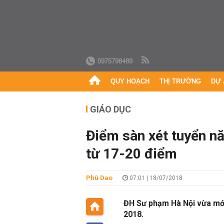
0975798489
QUY HOẠCH
THỊ TRƯỜNG
DỰ 
GIÁO DỤC
Điểm sàn xét tuyển 
từ 17-20 điểm
Phù Dao
07:01 | 18/07/2018
ĐH Sư phạm Hà Nội vừa mớ
2018.