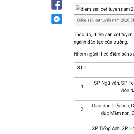
Điểm sàn xét tuyển năm 2018 Đ
Theo đó, điểm sàn xét tuyể
ngành đào tạo của trường.
Nhóm ngành I có điểm sàn xé
STT
SP Ngữ văn, SP Toá
1
viên d
Giáo dục Tiểu học, G
2
dục Mầm non, G
SP Tiếng Anh, SP Ho