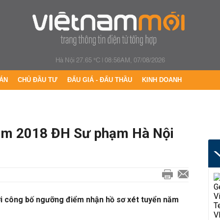
Hà Nội 27.65 °C
|
08:56AM, 07/08/2026
ÁN
CHỦ ĐẦU TƯ
ĐẤU GIÁ - ĐẤU THẦU
KINH DOANH
năm 2018 ĐH Sư phạm Hà Nội
i công bố ngưỡng điểm nhận hồ sơ xét tuyển năm