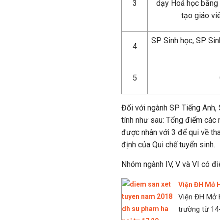
3
dạy Hoá học bằng t
tạo giáo vi
SP Sinh học, SP Sin
4
5
Đối với ngành SP Tiếng Anh,
tính như sau: Tổng điểm các 
được nhân với 3 để qui về th
định của Qui chế tuyển sinh.
Nhóm ngành IV, V và VI có đi
Viện ĐH Mở H
Viện ĐH Mở H
trường từ 14