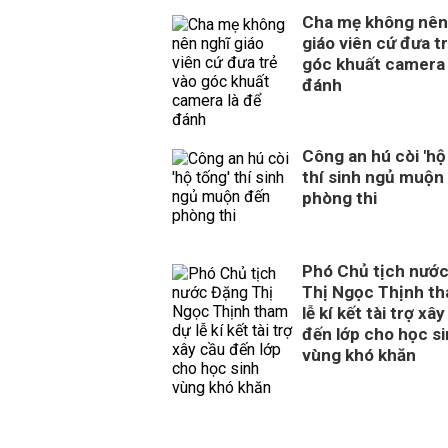
Cha mẹ không nên
giáo viên cứ đưa t
góc khuất camera 
đánh
Công an hú còi 'hộ
thí sinh ngủ muộn
phòng thi
Phó Chủ tịch nướ
Thị Ngọc Thịnh t
lễ kí kết tài trợ xâ
đến lớp cho học s
vùng khó khăn