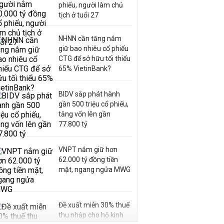
phiếu, người làm chủ
tịch ở tuổi 27
NHNN cần tăng nắm
giữ bao nhiêu cổ phiếu
CTG để sở hữu tối thiểu
65% VietinBank?
BIDV sắp phát hành
gần 500 triệu cổ phiếu,
tăng vốn lên gần
77.800 tỷ
VNPT nắm giữ hơn
62.000 tỷ đồng tiền
mặt, ngang ngửa MWG
Đề xuất miễn 30% thuế
thu nhập cho hộ kinh