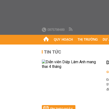
0975798489
QUY HOẠCH
THỊ TRƯỜNG
DỰ 
TIN TỨC
D
G
Đ
t
đ