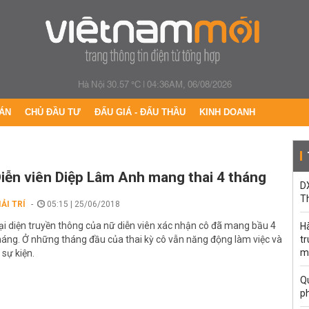
Hà Nội 30.57 °C
|
04:36AM, 06/08/2026
ÁN
CHỦ ĐẦU TƯ
ĐẤU GIÁ - ĐẤU THẦU
KINH DOANH
iễn viên Diệp Lâm Anh mang thai 4 tháng
DX
T
IẢI TRÍ
05:15 | 25/06/2018
ại diện truyền thông của nữ diễn viên xác nhận cô đã mang bầu 4
H
háng. Ở những tháng đầu của thai kỳ cô vẫn năng động làm việc và
t
m
i sự kiện.
Qu
p