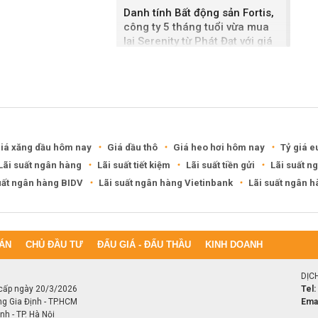
Danh tính Bất động sản Fortis,
công ty 5 tháng tuổi vừa mua
lại Serenity từ Phát Đạt với giá
2.500 tỷ đồng
Hiện trạng khu đất cạnh hầm
Kim Liên được đề xuất xây tháp
đôi 99 tầng
iá xăng dầu hôm nay
Giá dầu thô
Giá heo hơi hôm nay
Tỷ giá e
Lãi suất ngân hàng
Lãi suất tiết kiệm
Lãi suất tiền gửi
Lãi suất n
uất ngân hàng BIDV
Lãi suất ngân hàng Vietinbank
Lãi suất ngân 
ÁN
CHỦ ĐẦU TƯ
ĐẤU GIÁ - ĐẤU THẦU
KINH DOANH
DỊC
cấp ngày 20/3/2026
Tel:
ng Gia Định - TP.HCM
Emai
h - TP. Hà Nội