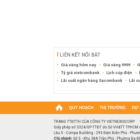
LIÊN KẾT NỔI BẬT
Giá vàng hôm nay
Giá vàng 9999
G
Tỷ giá vietcombank
Lịch cúp điện
Lãi suất ngân hàng Sacombank
Lãi s
QUY HOẠCH
THỊ TRƯỜNG
DỰ 
TRANG TTĐTTH CỦA CÔNG TY VIETNEWSCORP
Giấy phép số 3324/GP-TTĐT do Sở VH&TT TPHCM 
Lầu 5 - Compa Building - 293 Điện Biên Phủ - Phườ
Chi nhánh:
Số 5 - Khu 38A Trần Phú - Phường Ba Đìn