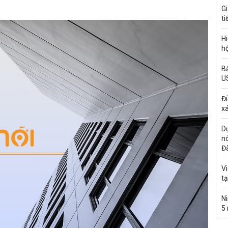
G
ti
Hi
hộ
Bắ
U
Đi
xá
Dự
n
Đ
Vi
t
Ni
5