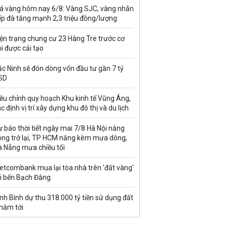
iá vàng hôm nay 6/8: Vàng SJC, vàng nhẫn
ếp đà tăng mạnh 2,3 triệu đồng/lượng
ện trạng chung cư 23 Hàng Tre trước cơ
i được cải tạo
c Ninh sẽ đón dòng vốn đầu tư gần 7 tỷ
SD
ều chỉnh quy hoạch Khu kinh tế Vũng Áng,
c định vị trí xây dựng khu đô thị và du lịch
 báo thời tiết ngày mai 7/8 Hà Nội nắng
óng trở lại, TP HCM nắng kèm mưa dông,
à Nẵng mưa chiều tối
etcombank mua lại tòa nhà trên 'đất vàng'
ại bến Bạch Đằng
nh Bình dự thu 318.000 tỷ tiền sử dụng đất
 năm tới