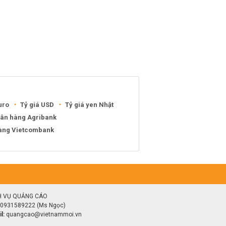
uro
Tỷ giá USD
Tỷ giá yen Nhật
gân hàng Agribank
hàng Vietcombank
H VỤ QUẢNG CÁO
0931589222 (Ms Ngọc)
l:
quangcao@vietnammoi.vn