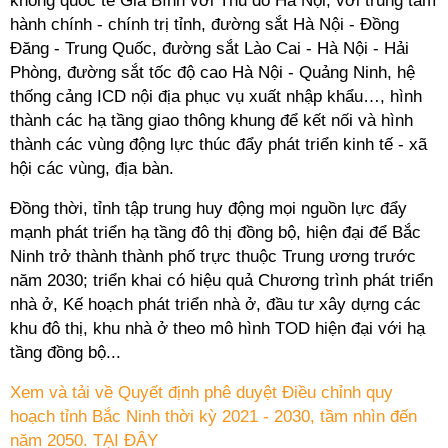
không quốc tế Gia Bình với Thủ đô Hà Nội, với trung tâm
hành chính - chính trị tỉnh, đường sắt Hà Nội - Đồng
Đăng - Trung Quốc, đường sắt Lào Cai - Hà Nội - Hải
Phòng, đường sắt tốc độ cao Hà Nội - Quảng Ninh, hệ
thống cảng ICD nội địa phục vụ xuất nhập khẩu…, hình
thành các hạ tầng giao thông khung để kết nối và hình
thành các vùng động lực thúc đẩy phát triển kinh tế - xã
hội các vùng, địa bàn.
Đồng thời, tỉnh tập trung huy động mọi nguồn lực đẩy
mạnh phát triển hạ tầng đô thị đồng bộ, hiện đại để Bắc
Ninh trở thành thành phố trực thuộc Trung ương trước
năm 2030; triển khai có hiệu quả Chương trình phát triển
nhà ở, Kế hoạch phát triển nhà ở, đầu tư xây dựng các
khu đô thị, khu nhà ở theo mô hình TOD hiện đại với hạ
tầng đồng bộ...
Xem và tải về Quyết định phê duyệt Điều chỉnh quy
hoạch tỉnh Bắc Ninh thời kỳ 2021 - 2030, tầm nhìn đến
năm 2050. TẠI ĐÂY