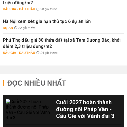
triệu đồng/m2
ĐẤU GIÁ - ĐẤU THẦU
20 giờ trước
Hà Nội xem xét gia hạn thủ tục 6 dự án lớn
DỰ ÁN
22 giờ trước
Phú Thọ đấu giá 30 thửa đất tại xã Tam Dương Bắc, khởi
điểm 2,3 triệu đồng/m2
ĐẤU GIÁ - ĐẤU THẦU
24 giờ trước
ĐỌC NHIỀU NHẤT
Cuối 2027 hoàn thành
đường nối Pháp Vân -
Cầu Giẽ với Vành đai 3