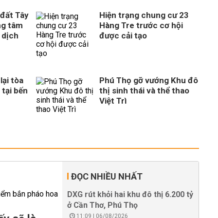
 đất Tây
Hiện trạng chung cư 23
ng tâm
Hàng Tre trước cơ hội
 dịch
được cải tạo
ại tòa
Phú Thọ gỡ vướng Khu đô
 tại bến
thị sinh thái và thể thao
Việt Trì
ĐỌC NHIỀU NHẤT
DXG rút khỏi hai khu đô thị 6.200 tỷ
ở Cần Thơ, Phú Thọ
11:09 | 06/08/2026