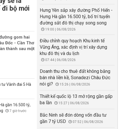
y sẽ là
 đi bộ mới
Hưng Yên sắp xây đường Phố Hiến -
Hưng Hà gần 16.500 tỷ, bố trí tuyến
đường sắt đô thị chạy song song
19:00 | 06/08/2026
 đường gom hai
Điều chỉnh quy hoạch Khu kinh tế
âu Đốc - Cần Thơ
Vũng Áng, xác định vị trí xây dựng
oàn thành sau một
khu đô thị và du lịch
07:44 | 06/08/2026
Doanh thu cho thuê đất không bằng
bán nhà liền kề, Sonadezi Châu Đức
nói gì?
 tư Vành đai 5 Hà
15:26 | 06/08/2026
Thiết kế quốc lộ 13 mở rộng gần gấp
ba lần
15:27 | 06/08/2026
à gần 16.500 tỷ,
ong
7 giờ trước
Bắc Ninh sẽ đón dòng vốn đầu tư
gần 7 tỷ USD
07:52 | 06/08/2026