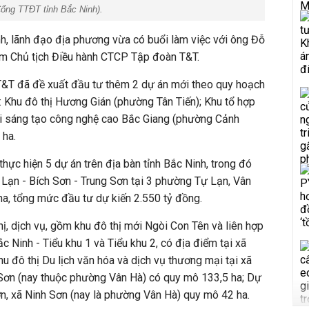
Cổng TTĐT tỉnh Bắc Ninh).
h, lãnh đạo địa phương vừa có buổi làm việc với ông Đỗ
êm Chủ tịch Điều hành CTCP Tập đoàn T&T.
 T&T đã đề xuất đầu tư thêm 2 dự án mới theo quy hoạch
: Khu đô thị Hương Gián (phường Tân Tiến); Khu tổ hợp
i sáng tạo công nghệ cao Bắc Giang (phường Cảnh
 ha.
hực hiện 5 dự án trên địa bàn tỉnh Bắc Ninh, trong đó
Lạn - Bích Sơn - Trung Sơn tại 3 phường Tự Lạn, Vân
ha, tổng mức đầu tư dự kiến 2.550 tỷ đồng.
hị, dịch vụ, gồm khu đô thị mới Ngòi Con Tên và liên hợp
ắc Ninh - Tiểu khu 1 và Tiểu khu 2, có địa điểm tại xã
hu đô thị Du lịch văn hóa và dịch vụ thương mại tại xã
 Sơn (nay thuộc phường Vân Hà) có quy mô 133,5 ha; Dự
ơn, xã Ninh Sơn (nay là phường Vân Hà) quy mô 42 ha.