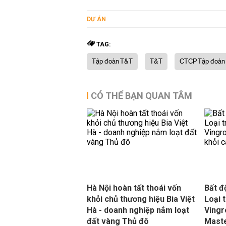
DỰ ÁN
TAG:
Tập đoàn T&T
T&T
CTCP Tập đoàn
CÓ THỂ BẠN QUAN TÂM
Hà Nội hoàn tất thoái vốn
Bất đ
khỏi chủ thương hiệu Bia Việt
Loại 
Hà - doanh nghiệp nắm loạt
Vingr
đất vàng Thủ đô
Maste