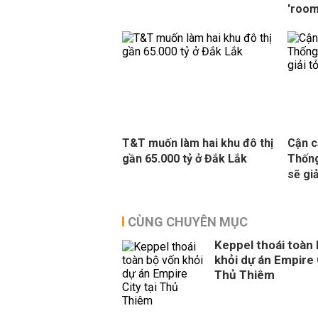
'room
T&T muốn làm hai khu đô thị
Cận c
gần 65.000 tỷ ở Đắk Lắk
Thống
sẽ gi
CÙNG CHUYÊN MỤC
Keppel thoái toàn
khỏi dự án Empire 
Thủ Thiêm