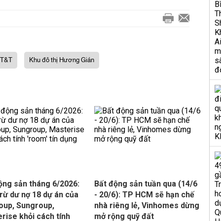
 T&T
Khu đô thị Hương Gián
ộng sản tháng 6/2026:
Bất động sản tuần qua (14/6
trừ dư nợ 18 dự án của
- 20/6): TP HCM sẽ hạn chế
oup, Sungroup,
nhà riêng lẻ, Vinhomes dừng
rise khỏi cách tính
mở rộng quỹ đất