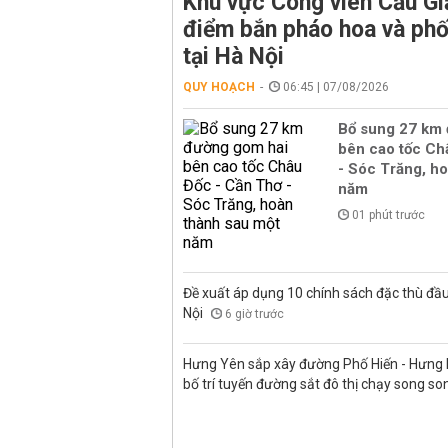
Khu vực Công viên Cầu Giấ
điểm bắn pháo hoa và phố
tại Hà Nội
QUY HOẠCH
06:45 | 07/08/2026
Bổ sung 27 km
bên cao tốc Ch
- Sóc Trăng, h
năm
01 phút trước
Đề xuất áp dụng 10 chính sách đặc thù đầu
Nội
6 giờ trước
Hưng Yên sắp xây đường Phố Hiến - Hưng H
bố trí tuyến đường sắt đô thị chạy song s