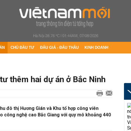
Hà Nội 28.76 °C
|
01:44AM, 07/08/2026
ÁN
CHỦ ĐẦU TƯ
ĐẤU GIÁ - ĐẤU THẦU
KINH DOANH
tư thêm hai dự án ở Bắc Ninh
Khu đô thị Hương Gián và Khu tổ hợp công viên
ạo công nghệ cao Bắc Giang với quy mô khoảng 440