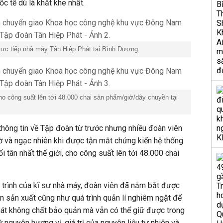
c tế dù là khắt khe nhất.
rực tiếp nhà máy Tân Hiệp Phát tại Bình Dương.
o công suất lên tới 48.000 chai sản phẩm/giờ/dây chuyền tại
thông tin về Tập đoàn từ trước nhưng nhiều đoàn viên
ờ và ngạc nhiên khi được tận mắt chứng kiến hệ thống
i tân nhất thế giới, cho công suất lên tới 48.000 chai
 trình của kĩ sư nhà máy, đoàn viên đã nắm bắt được
n sản xuất cũng như quá trình quản lí nghiêm ngặt để
hát không chất bảo quản mà vẫn có thể giữ được trong
ữ nguyên hương vị, giá trị của nguyên liệu tự nhiên và