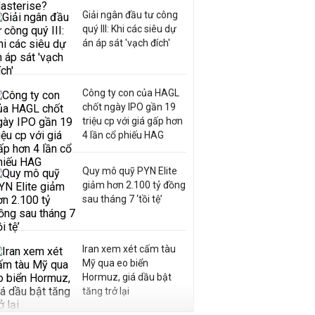
Giải ngân đầu tư công
quý III: Khi các siêu dự
án áp sát 'vạch đích'
Công ty con của HAGL
chốt ngày IPO gần 19
triệu cp với giá gấp hơn
4 lần cổ phiếu HAG
Quy mô quỹ PYN Elite
giảm hơn 2.100 tỷ đồng
sau tháng 7 ‘tồi tệ’
Iran xem xét cấm tàu
Mỹ qua eo biển
Hormuz, giá dầu bật
tăng trở lại