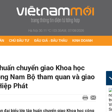
Hà Nội 30.11 °C
|
03:35AM, 07/08/2026
ÁN
CHỦ ĐẦU TƯ
ĐẤU GIÁ - ĐẤU THẦU
KINH DOANH
 huấn chuyển giao Khoa học
ông Nam Bộ tham quan và giao
Hiệp Phát
n đại biểu lớp tập huấn chuyển giao Khoa học công