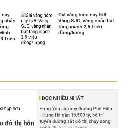
 nay
Giá vàng hôm nay 5/8:
ng nhẫn
Vàng SJC, vàng nhẫn bật
đồng
tăng mạnh 2,5 triệu
 Minh
đồng/lượng
3 triệu
ĐỌC NHIỀU NHẤT
Hưng Yên sắp xây đường Phố Hiến
- Hưng Hà gần 16.500 tỷ, bố trí
tuyến đường sắt đô thị chạy song
u đô thị hỗn
song