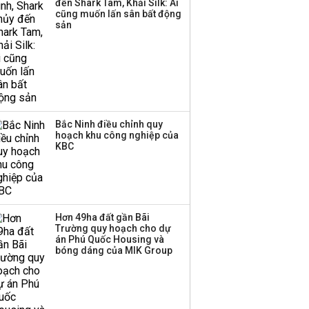
đến Shark Tam, Khải Silk: Ai
triển quỹ hưu trí: Từ tiết
cũng muốn lấn sân bất động
kiệm gia đình thành
sản
nguồn cấp vốn dài hạn
và kinh nghiệm từ
Malaysia
Bắc Ninh điều chỉnh quy
hoạch khu công nghiệp của
KBC
Hơn 49ha đất gần Bãi
Trường quy hoạch cho dự
án Phú Quốc Housing và
bóng dáng của MIK Group