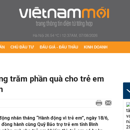
Hà Nội 26.54 °C
|
12:37AM, 07/08/2026
ÁN
CHỦ ĐẦU TƯ
ĐẤU GIÁ - ĐẤU THẦU
KINH DOANH
àng trăm phần quà cho trẻ em
n
động nhân tháng “Hành động vì trẻ em”, ngày 18/6,
 đồng hành cùng Quỹ Bảo trợ trẻ em tỉnh Bình