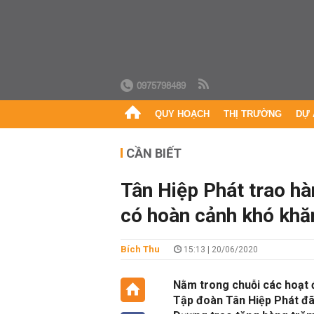
0975798489
QUY HOẠCH
THỊ TRƯỜNG
DỰ 
CẦN BIẾT
Tân Hiệp Phát trao h
có hoàn cảnh khó khă
Bích Thu
15:13 | 20/06/2020
Nằm trong chuỗi các hoạt 
Tập đoàn Tân Hiệp Phát đã