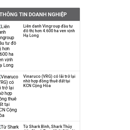
BIDV sắp phát hành
THÔNG TIN DOANH NGHIỆP
gần 500 triệu cổ phiếu,
tăng vốn lên gần
Liên danh Vingroup đầu tư
77.800 tỷ
đô thị hơn 4.600 ha ven vịnh
Hạ Long
Dàn lãnh đạo GenZ nhà
Vingroup,
Techcombank,
VPBank, PC1: Người
nắm 10.000 tỷ đồng cổ
phiếu, người làm chủ
Vinaruco (VRG) có lãi trở lại
tịch ở tuổi 27
nhờ hợp đồng thuê đất tại
KCN Cộng Hòa
Lãnh đạo Vinamilk:
Tăng quy mô đàn bò
thêm 8.000 con, đã
chốt giá nguyên liệu
đến tháng 11
Từ Shark Bình, Shark Thủy
Việt Nam muốn phát