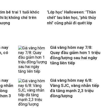
tim bé trai 1 tuổi khóc
'Lớp học' Halloween: 'Thần
khi bị khống chế trên
chết' lau bàn học, 'phù thủy
hượng
nhí' cũng phải đi quét lớp
 nay
Giá vàng hôm nay 7/8:
m, có
Quay đầu giảm hơn 1 triệu
đồng/lượng sau hai ngày
tăng liên tiếp
 nay
Giá vàng hôm nay 6/8:
ng nhẫn
Vàng SJC, vàng nhẫn tiếp
đồng
đà tăng mạnh 2,3 triệu
 hơn 3
đồng/lượng