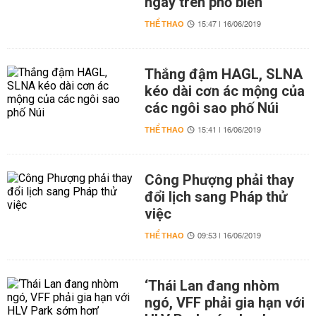
ngay trên phố biển
THỂ THAO
15:47 | 16/06/2019
Thắng đậm HAGL, SLNA
kéo dài cơn ác mộng của
các ngôi sao phố Núi
THỂ THAO
15:41 | 16/06/2019
Công Phượng phải thay
đổi lịch sang Pháp thử
việc
THỂ THAO
09:53 | 16/06/2019
‘Thái Lan đang nhòm
ngó, VFF phải gia hạn với