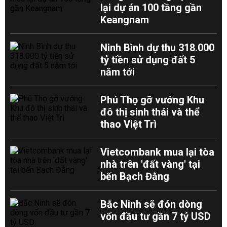
lại dự án 100 tầng gần
Keangnam
Ninh Bình dự thu 318.000
tỷ tiền sử dụng đất 5
năm tới
Phú Thọ gỡ vướng Khu
đô thị sinh thái và thể
thao Việt Trì
Vietcombank mua lại tòa
nhà trên 'đất vàng' tại
bến Bạch Đằng
Bắc Ninh sẽ đón dòng
vốn đầu tư gần 7 tỷ USD