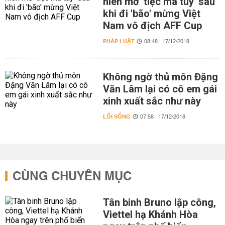
niên mở 'tiệc ma túy' sau
khi đi 'bão' mừng Việt
Nam vô địch AFF Cup
PHÁP LUẬT
08:48 | 17/12/2018
Không ngờ thủ môn Đặng
Văn Lâm lại có cô em gái
xinh xuất sắc như này
LỐI SỐNG
07:58 | 17/12/2018
CÙNG CHUYÊN MỤC
Tân binh Bruno lập công,
Viettel hạ Khánh Hòa