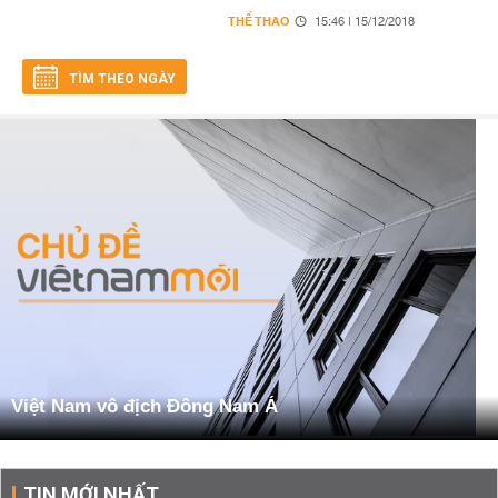
THỂ THAO
15:46 | 15/12/2018
TÌM THEO NGÀY
Việt Nam vô địch Đông Nam Á
TIN MỚI NHẤT