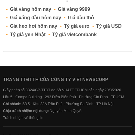
Giá vàng hôm nay
Giá vàng 9999
Giá xăng dầu hôm nay
Giá dầu thô
Giá heo hơi hôm nay
Tỷ giá euro
Tỷ giá USD
Tỷ giá yen Nhật
Tỷ giá vietcombank
Lịch cúp điện
Lãi suất ngân hàng
Lãi suất tiết kiệm
Lãi suất tiền gửi
Lãi suất ngân hàng Agribank
Lãi suất ngân hàng Sacombank
Lãi suất ngân hàng BIDV
TRANG TTĐTTH CỦA CÔNG TY VIETNEWSCORP
Lãi suất ngân hàng Vietinbank
Giấy phép số 3324/GP-TTĐT do Sở VH&TT TPHCM cấp ngày 20/3/2026
Lãi suất ngân hàng Vietcombank
Lầu 5 - Compa Building - 293 Điện Biên Phủ - Phường Gia Định - TP.HCM
Chi nhánh:
Số 5 - Khu 38A Trần Phú - Phường Ba Đình - TP. Hà Nội
Chịu trách nhiệm nội dung:
Nguyễn Minh Quyết
Trách nhiệm về thông tin