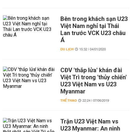
Bên trong khách sạn U23
Việt Nam nghỉ tại Thái
Lan trước VCK U23 châu
Á
DU LỊCH
15:32 | 04/01/2020
CĐV 'thắp lửa' khán đài
Việt Trì trong 'thủy chiến'
U23 Việt Nam vs U23
Myanmar
THỂ THAO
22:24 | 07/06/2019
Trận U23 Việt Nam vs
U23 Myanmar: An ninh