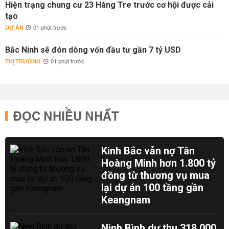
Hiện trạng chung cư 23 Hàng Tre trước cơ hội được cải
tạo
DỰ ÁN
01 phút trước
Bắc Ninh sẽ đón dòng vốn đầu tư gần 7 tỷ USD
THỊ TRƯỜNG
01 phút trước
ĐỌC NHIỀU NHẤT
Kinh Bắc vẫn nợ Tân
Hoàng Minh hơn 1.800 tỷ
đồng từ thương vụ mua
lại dự án 100 tầng gần
Keangnam
Ninh Bình dự thu 318.000