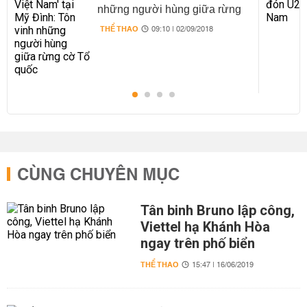
những người hùng giữa rừng
cờ Tổ quốc
THỂ THAO
09:10 | 02/09/2018
CÙNG CHUYÊN MỤC
Tân binh Bruno lập công,
Viettel hạ Khánh Hòa
ngay trên phố biển
THỂ THAO
15:47 | 16/06/2019