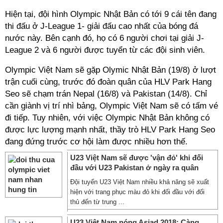
Hiện tại, đội hình Olympic Nhật Bản có tới 9 cái tên đang
thi đấu ở J-League 1- giải đấu cao nhất của bóng đá
nước này. Bên cạnh đó, họ có 6 người chơi tại giải J-
League 2 và 6 người được tuyển từ các đội sinh viên.
Olympic Việt Nam sẽ gặp Olymic Nhật Bản (19/8) ở lượt
trận cuối cùng, trước đó đoàn quân của HLV Park Hang
Seo sẽ chạm trán Nepal (16/8) và Pakistan (14/8). Chỉ
cần giành vị trí nhì bảng, Olympic Việt Nam sẽ có tấm vé
đi tiếp. Tuy nhiên, với việc Olympic Nhật Bản không có
được lực lượng mạnh nhất, thầy trò HLV Park Hang Seo
đang đứng trước cơ hội làm được nhiều hơn thế.
U23 Việt Nam sẽ được 'vận đỏ' khi đối
đầu với U23 Pakistan ở ngày ra quân
Đội tuyển U23 Việt Nam nhiều khả năng sẽ xuất
hiện với trang phục màu đỏ khi đối đầu với đối
thủ đến từ trung ...
U23 Việt Nam nóng Asiad 2018: Càng