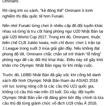
Ominami.
Rõ ràng khi so sánh, "kẻ đóng thế" Ominami ít kinh
nghiệm thi đấu quốc tế hơn Funaki.
Nên nhớ Funaki từng chơi ở nhiều cấp độ đội tuyển khác
nhau và từng là trụ cột hàng phòng ngự U20 Nhật Bản tại
giải U20 World Cup 2017. Trong khi đó, Ominami, thuộc
biên chế CLB Jubilo Iwata, mới chỉ được chơi 1 trận tại
J.League trong suốt 3 mùa giải gần đây. Nếu không đạt
phong độ tốt, Ominami chắc chắn sẽ trở thành “lỗ hổng”
phòng ngự để các đối thủ khai thác. Điều này sẽ gây khó
khăn cho Olympic Nhật Bản ngay từ khi nhập cuộc.
Trước đó, LĐBĐ Nhật Bản đã gây sốc khi công bố danh
sách đội hình Olympic Nhật Bản tham dự ASIAD 2018
với lực lượng nòng cốt là các cầu thủ U21 quốc gia,
không có cầu thủ nào trên 23 tuổi. Dù vậy, đội tuyển
Olympic Nhật Bản vẫn rất đáng gờm bởi đây chính là lứa
cầu thủ đã từng giành chức vô địch U19 châu Á 2016.