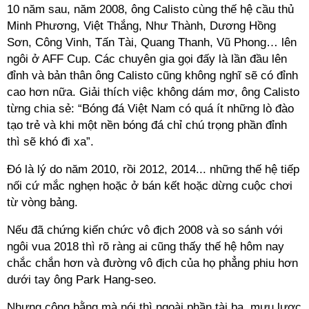
10 năm sau, năm 2008, ông Calisto cùng thế hệ cầu thủ
Minh Phương, Việt Thắng, Như Thành, Dương Hồng
Sơn, Công Vinh, Tấn Tài, Quang Thanh, Vũ Phong… lên
ngôi ở AFF Cup. Các chuyên gia gọi đấy là lần đầu lên
đỉnh và bản thân ông Calisto cũng không nghĩ sẽ có đỉnh
cao hơn nữa. Giải thích việc không dám mơ, ông Calisto
từng chia sẻ: “Bóng đá Việt Nam có quá ít những lò đào
tạo trẻ và khi một nền bóng đá chỉ chú trọng phần đỉnh
thì sẽ khó đi xa”.
Đó là lý do năm 2010, rồi 2012, 2014... những thế hệ tiếp
nối cứ mắc nghẹn hoặc ở bán kết hoặc dừng cuộc chơi
từ vòng bảng.
Nếu đã chứng kiến chức vô địch 2008 và so sánh với
ngôi vua 2018 thì rõ ràng ai cũng thấy thế hệ hôm nay
chắc chắn hơn và đường vô địch của họ phẳng phiu hơn
dưới tay ông Park Hang-seo.
Nhưng công bằng mà nói thì ngoài phần tài ba, mưu lược