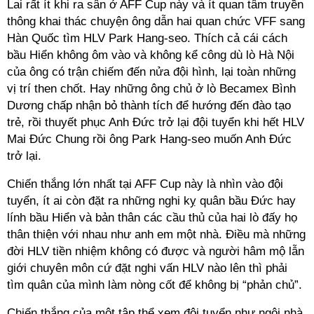
Lai rất ít khi ra sân ở AFF Cup này và ít quan tâm truyền
thông khai thác chuyện ông dẫn hai quan chức VFF sang
Hàn Quốc tìm HLV Park Hang-seo. Thích cả cái cách
bầu Hiển không ôm vào và không kể công dù lò Hà Nội
của ông có trận chiếm đến nửa đội hình, lại toàn những
vị trí then chốt. Hay những ông chủ ở lò Becamex Bình
Dương chấp nhận bỏ thành tích để hướng đến đào tạo
trẻ, rồi thuyết phục Anh Đức trở lại đội tuyển khi hết HLV
Mai Đức Chung rồi ông Park Hang-seo muốn Anh Đức
trở lại.
Chiến thắng lớn nhất tại AFF Cup này là nhìn vào đội
tuyển, ít ai còn đặt ra những nghi kỵ quân bầu Đức hay
lính bầu Hiển và bản thân các cầu thủ của hai lò đấy họ
thân thiện với nhau như anh em một nhà. Điều mà những
đời HLV tiền nhiệm không có được và người hâm mộ lẫn
giới chuyên môn cứ đặt nghi vấn HLV nào lên thì phải
tìm quân của mình làm nòng cốt để không bị “phản chủ”.
Chiến thắng của một tập thể xem đội tuyển như ngôi nhà