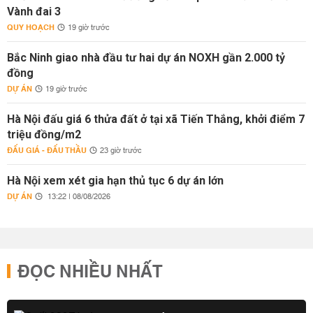
Vành đai 3
QUY HOẠCH
19 giờ trước
Bắc Ninh giao nhà đầu tư hai dự án NOXH gần 2.000 tỷ
đồng
DỰ ÁN
19 giờ trước
Hà Nội đấu giá 6 thửa đất ở tại xã Tiến Thắng, khởi điểm 7
triệu đồng/m2
ĐẤU GIÁ - ĐẤU THẦU
23 giờ trước
Hà Nội xem xét gia hạn thủ tục 6 dự án lớn
DỰ ÁN
13:22 | 08/08/2026
ĐỌC NHIỀU NHẤT