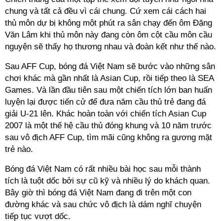
chung và tất cả đều vì cái chung. Cứ xem cái cách hai
thủ môn dự bị không một phút ra sân chạy đến ôm Đặng
Văn Lâm khi thủ môn này đang còn ôm cột cầu môn cầu
nguyện sẽ thấy họ thương nhau và đoàn kết như thế nào.
Sau AFF Cup, bóng đá Việt Nam sẽ bước vào những sân
chơi khác mà gần nhất là Asian Cup, rồi tiếp theo là SEA
Games. Và lần đầu tiên sau một chiến tích lớn ban huấn
luyện lại được tiến cử để đưa năm cầu thủ trẻ đang đá
giải U-21 lên. Khác hoàn toàn với chiến tích Asian Cup
2007 là một thế hệ cầu thủ đóng khung và 10 năm trước
sau vô địch AFF Cup, tìm mãi cũng không ra gương mặt
trẻ nào.
Bóng đá Việt Nam có rất nhiều bài học sau mỗi thành
tích là tuột dốc bởi sự cũ kỹ và nhiều lý do khách quan.
Bây giờ thì bóng đá Việt Nam đang đi trên một con
đường khác và sau chức vô địch là dám nghĩ chuyện
tiếp tục vượt dốc.