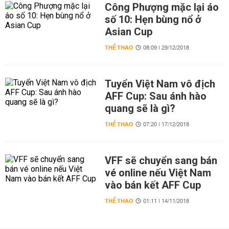
Công Phượng mặc lại áo
số 10: Hẹn bùng nổ ở
Asian Cup
THỂ THAO
08:09 | 29/12/2018
Tuyển Việt Nam vô địch
AFF Cup: Sau ánh hào
quang sẽ là gì?
THỂ THAO
07:20 | 17/12/2018
VFF sẽ chuyển sang bán
vé online nếu Việt Nam
vào bán kết AFF Cup
THỂ THAO
01:11 | 14/11/2018