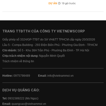
DỰ ÁN
19 giờ trước
TRANG TTĐTTH CỦA CÔNG TY VIETNEWSCORP
Giấy phép số 3324/GP-TTĐT do Sở VH&TT TPHCM cấp ngày 20/3/2026
Lầu 5 - Compa Building - 293 Điện Biên Phủ - Phường Gia Định - TP.HCM
Chi nhánh:
Số 5 - Khu 38A Trần Phú - Phường Ba Đình - TP. Hà Nội
Chịu trách nhiệm nội dung:
Nguyễn Minh Quyết
Trách nhiệm về thông tin
Hotline:
0975798489
Email:
info@vietnammoi.vn
DỊCH VỤ QUẢNG CÁO:
Tel:
0931589222 (Ms Ngọc)
Email:
quangcao@vietnammoi.vn