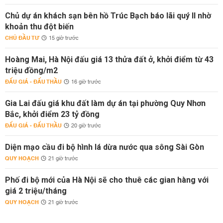
Chủ dự án khách sạn bên hồ Trúc Bạch báo lãi quý II nhờ
khoản thu đột biến
CHỦ ĐẦU TƯ
15 giờ trước
Hoàng Mai, Hà Nội đấu giá 13 thửa đất ở, khởi điểm từ 43
triệu đồng/m2
ĐẤU GIÁ - ĐẤU THẦU
16 giờ trước
Gia Lai đấu giá khu đất làm dự án tại phường Quy Nhơn
Bắc, khởi điểm 23 tỷ đồng
ĐẤU GIÁ - ĐẤU THẦU
20 giờ trước
Diện mạo cầu đi bộ hình lá dừa nước qua sông Sài Gòn
QUY HOẠCH
21 giờ trước
Phố đi bộ mới của Hà Nội sẽ cho thuê các gian hàng với
giá 2 triệu/tháng
QUY HOẠCH
21 giờ trước