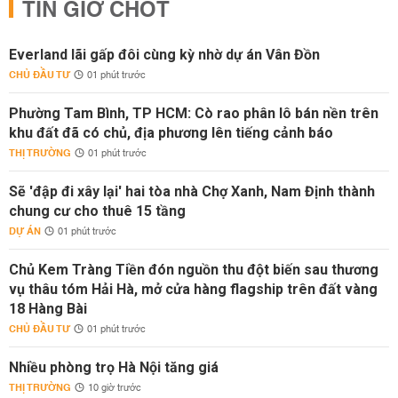
TIN GIỜ CHÓT
Everland lãi gấp đôi cùng kỳ nhờ dự án Vân Đồn
CHỦ ĐẦU TƯ
01 phút trước
Phường Tam Bình, TP HCM: Cò rao phân lô bán nền trên
khu đất đã có chủ, địa phương lên tiếng cảnh báo
THỊ TRƯỜNG
01 phút trước
Sẽ 'đập đi xây lại' hai tòa nhà Chợ Xanh, Nam Định thành
chung cư cho thuê 15 tầng
DỰ ÁN
01 phút trước
Chủ Kem Tràng Tiền đón nguồn thu đột biến sau thương
vụ thâu tóm Hải Hà, mở cửa hàng flagship trên đất vàng
18 Hàng Bài
CHỦ ĐẦU TƯ
01 phút trước
Nhiều phòng trọ Hà Nội tăng giá
THỊ TRƯỜNG
10 giờ trước