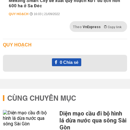
Mekong Smart City đề xuất quy hoạch KĐT du lịch hơn
600 ha ở Sa Đéc
QUY HOẠCH
16:03 | 21/09/2022
Theo
VnExpress
Copy link
QUY HOẠCH
0
Chia sẻ
CÙNG CHUYÊN MỤC
Diện mạo cầu đi bộ hình
lá dừa nước qua sông Sài
Gòn