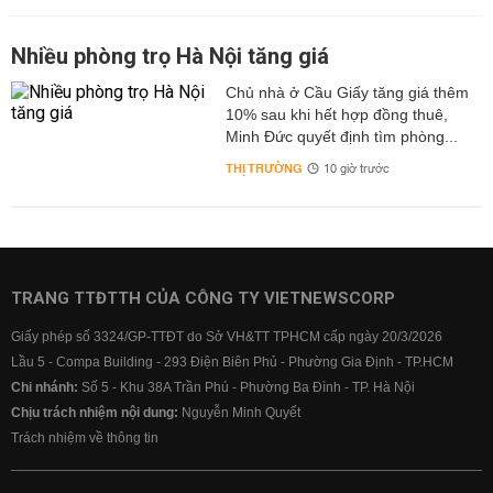
Nhiều phòng trọ Hà Nội tăng giá
Chủ nhà ở Cầu Giấy tăng giá thêm
10% sau khi hết hợp đồng thuê,
Minh Đức quyết định tìm phòng...
THỊ TRƯỜNG
10 giờ trước
TRANG TTĐTTH CỦA CÔNG TY VIETNEWSCORP
Giấy phép số 3324/GP-TTĐT do Sở VH&TT TPHCM cấp ngày 20/3/2026
Lầu 5 - Compa Building - 293 Điện Biên Phủ - Phường Gia Định - TP.HCM
Chi nhánh:
Số 5 - Khu 38A Trần Phú - Phường Ba Đình - TP. Hà Nội
Chịu trách nhiệm nội dung:
Nguyễn Minh Quyết
Trách nhiệm về thông tin