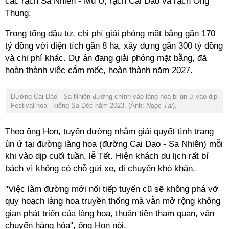
các rạch Sa Nhiên - Mù U, rạch Cai Dao và rạch Ông
Thung.
Trong tổng đầu tư, chi phí giải phóng mặt bằng gần 170
tỷ đồng với diện tích gần 8 ha, xây dựng gần 300 tỷ đồng
và chi phí khác. Dự án đang giải phóng mặt bằng, đã
hoàn thành việc cắm mốc, hoàn thành năm 2027.
Đường Cai Dao - Sa Nhiên đường chính vào làng hoa bị ùn ứ vào dịp
Festival hoa - kiểng Sa Đéc năm 2023. (Ảnh:
Ngọc Tài
).
Theo ông Hon, tuyến đường nhằm giải quyết tình trạng
ùn ứ tại đường làng hoa (đường Cai Dao - Sa Nhiên) mỗi
khi vào dịp cuối tuần, lễ Tết. Hiện khách du lịch rất bí
bách vì không có chỗ gửi xe, di chuyển khó khăn.
"Việc làm đường mới nối tiếp tuyến cũ sẽ không phá vỡ
quy hoạch làng hoa truyền thống mà vẫn mở rộng không
gian phát triển của làng hoa, thuận tiện tham quan, vận
chuyển hàng hóa", ông Hon nói.